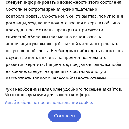
следует информировать о возможности этого состояния.
Состояние остроты зрения нужно тщательно
контролировать. Сухость конъюнктивы глаз, помутнения
роговицы, ухудшение ночного зрения и кератит обычно
проходят после отмены препарата. При сухости
слизистой оболочки глаз можно использовать
аппликации увлажняющей глазной мази или препарата
искусственной слезы. Необходимо наблюдать пациентов
с сухостью конъюнктивы на предмет возможного
развития кератита. Пациентов, предъявляющих жалобы
на зрение, следует направлять к офтальмологу и
рассмотреть вопрос о целесообразности отмены
изотретиноина. При непереносимости контактных линз
Куки необходимы для более удобного посещения сайтов.
на время терапии следует использовать очки. Следует
Мы используем куки для вашего комфорта!
ограничивать воздействие солнечных и УФ-лучей.
Узнайте больше про использование cookie.
Доброкачественная внутричерепная гипертензия
Описаны редкие случаи развития доброкачественной
Согласен
внутричерепной гипертензии («псевдоопухоль
Корзина
Вход / Регистрация
головного мозга»), в том числе при совместном