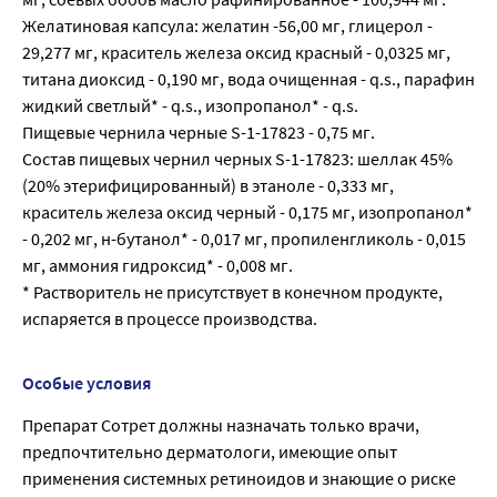
Желатиновая капсула: желатин -56,00 мг, глицерол -
29,277 мг, краситель железа оксид красный - 0,0325 мг,
титана диоксид - 0,190 мг, вода очищенная - q.s., парафин
жидкий светлый* - q.s., изопропанол* - q.s.
Пищевые чернила черные S-1-17823 - 0,75 мг.
Состав пищевых чернил черных S-1-17823: шеллак 45%
(20% этерифицированный) в этаноле - 0,333 мг,
краситель железа оксид черный - 0,175 мг, изопропанол*
- 0,202 мг, н-бутанол* - 0,017 мг, пропиленгликоль - 0,015
мг, аммония гидроксид* - 0,008 мг.
* Растворитель не присутствует в конечном продукте,
испаряется в процессе производства.
Особые условия
Препарат Сотрет должны назначать только врачи,
предпочтительно дерматологи, имеющие опыт
применения системных ретиноидов и знающие о риске