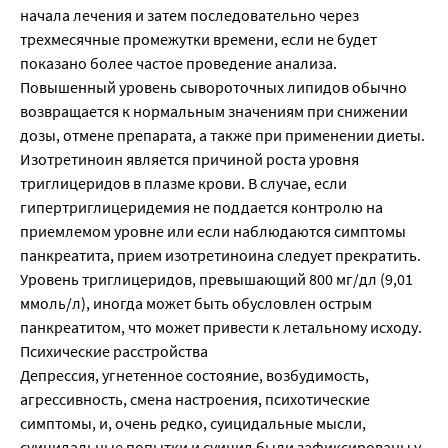
начала лечения и затем последовательно через
трехмесячные промежутки времени, если не будет
показано более частое проведение анализа.
Повышенный уровень сывороточных липидов обычно
возвращается к нормальным значениям при снижении
дозы, отмене препарата, а также при применении диеты.
Изотретиноин является причиной роста уровня
триглицеридов в плазме крови. В случае, если
гипертриглицеридемия не поддается контролю на
приемлемом уровне или если наблюдаются симптомы
панкреатита, прием изотретиноина следует прекратить.
Уровень триглицеридов, превышающий 800 мг/дл (9,01
ммоль/л), иногда может быть обусловлен острым
панкреатитом, что может привести к летальному исходу.
Психические расстройства
Депрессия, угнетенное состояние, возбудимость,
агрессивность, смена настроения, психотические
симптомы, и, очень редко, суицидальные мысли,
суицидальные попытки и суицид были зафиксированы у