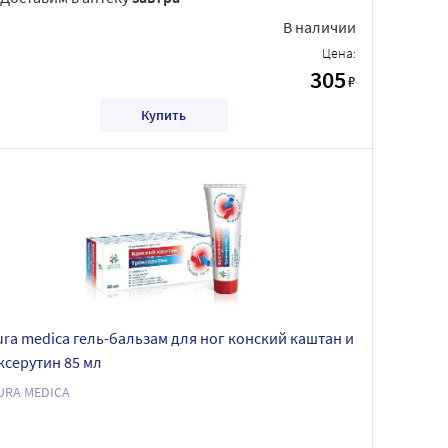
В наличии
Цена:
305
₽
Купить
ura medica гель-бальзам для ног конский каштан и
ксерутин 85 мл
URA MEDICA