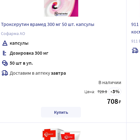
Троксерутин врамед 300 мг 50 шт. капсулы
911
кос
Софарма АО
50 
911
капсулы
Дозировка 300 мг
50 шт в уп.
Доставим в аптеку
завтра
В наличии
3
Цена:
729.9
708
₽
Купить