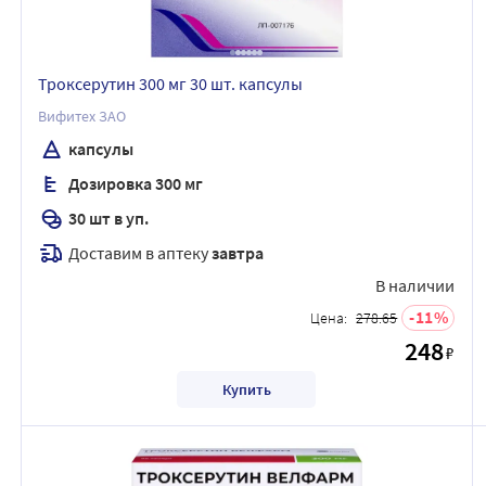
Троксерутин 300 мг 30 шт. капсулы
Вифитех ЗАО
капсулы
Дозировка 300 мг
30 шт в уп.
Доставим в аптеку
завтра
В наличии
11
Цена:
278.65
248
₽
Купить