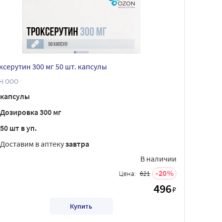
ксерутин 300 мг 50 шт. капсулы
Н ООО
капсулы
Дозировка 300 мг
50 шт в уп.
Доставим в аптеку
завтра
В наличии
20
Цена:
621
496
₽
Купить