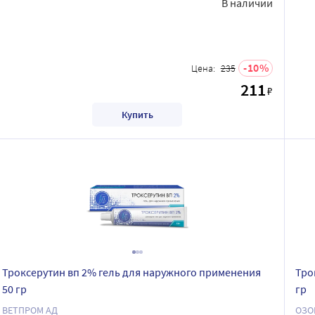
В наличии
10
Цена:
235
211
₽
Купить
Троксерутин вп 2% гель для наружного применения
Тро
50 гр
гр
ВЕТПРОМ АД
ОЗО