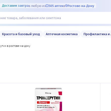
Доставим
завтра
в любую из
505 аптек
в
Ростове-на-Дону
Красота и базовый уход
Аптечная косметика
Профилактика и 
рутин в ростове-на-дону