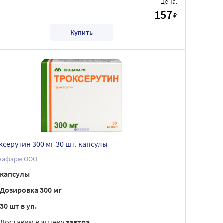
Цена:
157
₽
Купить
ксерутин 300 мг 30 шт. капсулы
нафарм ООО
капсулы
Дозировка 300 мг
30 шт в уп.
Доставим в аптеку
завтра