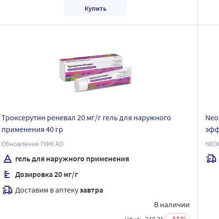
Купить
Троксерутин реневал 20 мг/г гель для наружного
Neo
применения 40 гр
эфф
Обновление ПФК АО
NEO
гель для наружного применения
Дозировка 20 мг/г
Доставим в аптеку
завтра
В наличии
11
Цена:
248.31