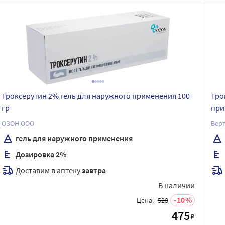
Троксерутин 2% гель для наружного применения 100
Тро
гр
при
ОЗОН ООО
Верт
гель для наружного применения
Дозировка 2%
Доставим в аптеку
завтра
В наличии
10
Цена:
528
475
₽