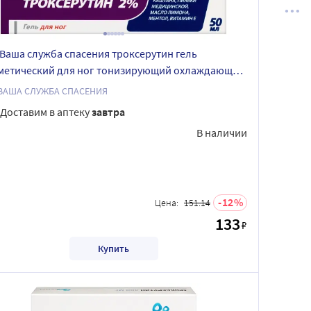
 Ваша служба спасения троксерутин гель
метический для ног тонизирующий охлаждающий
мл
 ВАША СЛУЖБА СПАСЕНИЯ
Доставим в аптеку
завтра
В наличии
12
Цена:
151.14
133
₽
Купить