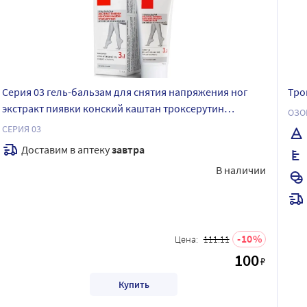
Серия 03 гель-бальзам для снятия напряжения ног
Тро
экстракт пиявки конский каштан троксерутин
ОЗО
охлаждающий 75 мл
СЕРИЯ 03
Доставим в аптеку
завтра
В наличии
10
Цена:
111.11
100
₽
Купить