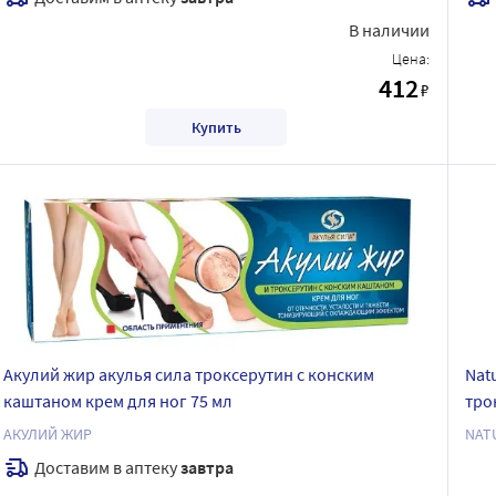
В наличии
Цена:
412
₽
Купить
Акулий жир акулья сила троксерутин с конским
Nat
каштаном крем для ног 75 мл
тро
АКУЛИЙ ЖИР
NAT
Доставим в аптеку
завтра