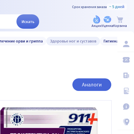
~ 5 дней
Срок хранения заказа
Искать
Акции
Уценка
Корзина
лечение орви и гриппа
Здоровье ног и суставов
Гигиена и уход
Аналоги