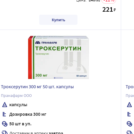
221
₽
Купить
Троксерутин 300 мг 50 шт. капсулы
Тро
Пранафарм ООО
Пра
капсулы
Дозировка 300 мг
50 шт в уп.
Доставим в аптеку
завтра