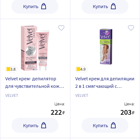
Купить
Купить
3.8
4.9
Velvet крем- депилятор
Velvet крем для депиляции
для чувствительной кожи
2 в 1 смягчающий с
деликатных зон 100 мл
экстрактом полевых
VELVET
VELVET
цветов 100 мл
Цена:
Цена:
222
203
₽
₽
Купить
Купить