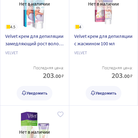
Нет в наличии
Нет в наличии
4.5
4
Velvet крем для депиляции
Velvet крем для депиляции
замедляющий рост волос
с жасмином 100 мл
100 мл
VELVET
VELVET
Последняя цена:
Последняя цена:
203
203
.00
.00
₽
₽
Уведомить
Уведомить
Нет в наличии