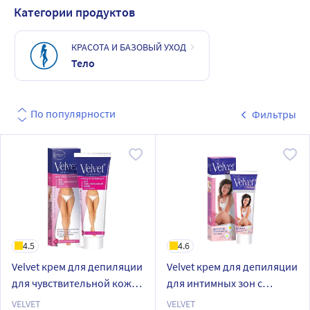
Категории продуктов
КРАСОТА И БАЗОВЫЙ УХОД
Тело
По популярности
Фильтры
4.5
4.6
Velvet крем для депиляции
Velvet крем для депиляции
для чувствительной кожи
для интимных зон с
и зоны бикини 100 мл
ромашкой 100 мл
VELVET
VELVET