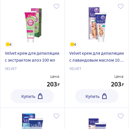
4
4
Velvet крем для депиляции
Velvet крем для депиляции
с экстрактом алоэ 100 мл
с лавандовым маслом 100
мл
VELVET
VELVET
Цена:
Цена:
203
203
₽
₽
Купить
Купить