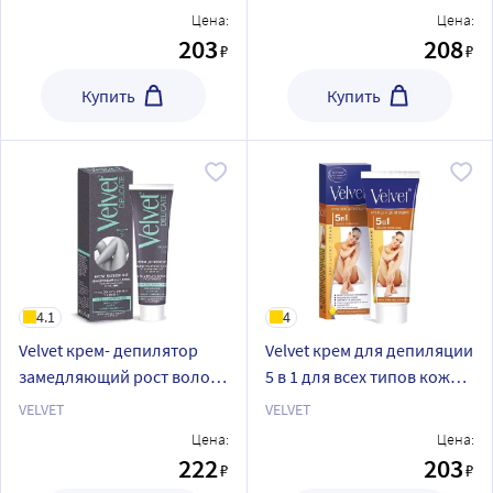
Цена:
Цена:
203
208
₽
₽
Купить
Купить
4.1
4
Velvet крем- депилятор
Velvet крем для депиляции
замедляющий рост волос
5 в 1 для всех типов кожи
и предотвращающий их
100 мл
VELVET
VELVET
врастание 100 мл
Цена:
Цена:
222
203
₽
₽