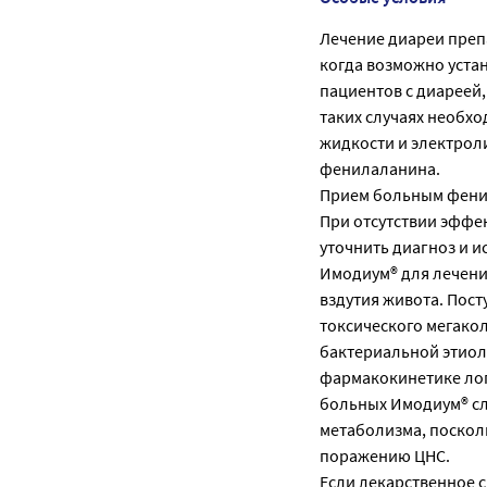
Лечение диареи препа
когда возможно уста
пациентов с диареей,
таких случаях необх
жидкости и электрол
фенилаланина.
Прием больным фени
При отсутствии эффек
уточнить диагноз и 
Имодиум® для лечени
вздутия живота. Пос
токсического мегако
бактериальной этиол
фармакокинетике лоп
больных Имодиум® сл
метаболизма, поскол
поражению ЦНС.
Если лекарственное с