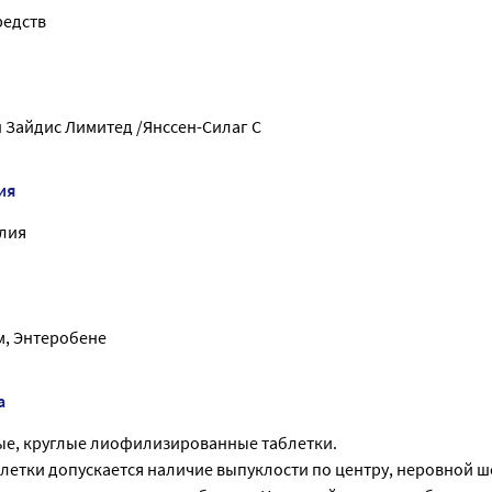
редств
 Зайдис Лимитед /Янссен-Силаг С
ия
лия
, Энтеробене
а
ые, круглые лиофилизированные таблетки.
блетки допускается наличие выпуклости по центру, неровной 