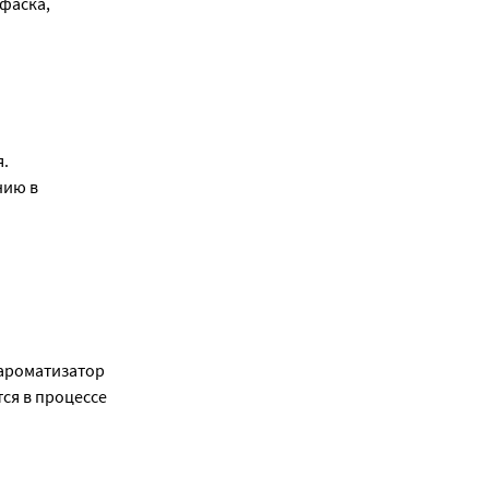
 фаска,
я.
нию в
 ароматизатор
тся в процессе