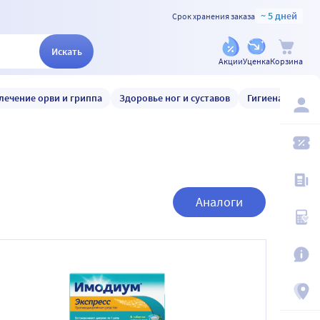
~ 5 дней
Срок хранения заказа
Искать
Акции
Уценка
Корзина
лечение орви и гриппа
Здоровье ног и суставов
Гигиена и уход
Аналоги