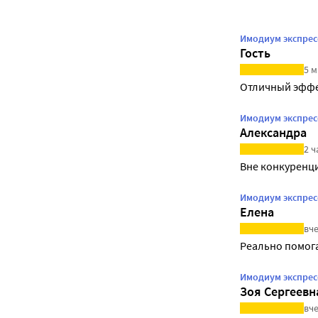
Имодиум экспрес
Гость
5 м
Отличный эффе
Имодиум экспрес
Александра
2 ч
Вне конкуренц
Имодиум экспрес
Елена
вче
Реально помог
Имодиум экспрес
Зоя Сергеевн
вче