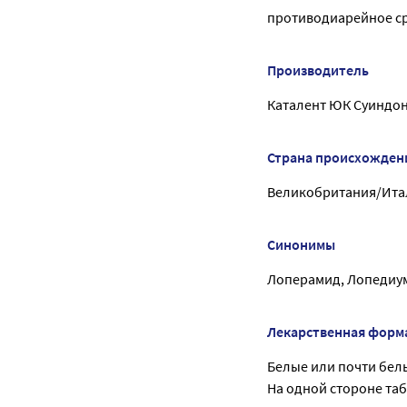
противодиарейное с
Производитель
Каталент ЮК Суиндон
Страна происхожден
Великобритания/Ита
Синонимы
Лоперамид, Лопедиум
Лекарственная форм
Белые или почти бел
На одной стороне та