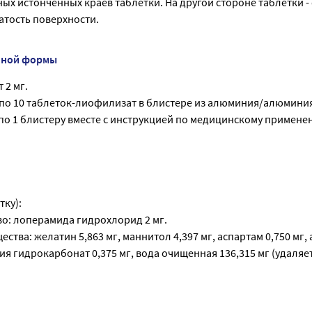
ых истонченных краев таблетки. На другой стороне таблетки -
атость поверхности.
нной формы
 2 мг.
 по 10 таблеток-лиофилизат в блистере из алюминия/алюмини
по 1 блистеру вместе с инструкцией по медицинскому примене
тку):
о: лоперамида гидрохлорид 2 мг.
ства: желатин 5,863 мг, маннитол 4,397 мг, аспартам 0,750 мг,
рия гидрокарбонат 0,375 мг, вода очищенная 136,315 мг (удаляе