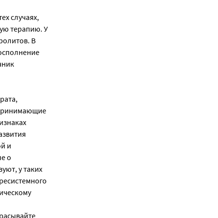
ех случаях,
ую терапию. У
ролитов. В
восполнение
чник
рата,
 принимающие
изнаках
азвития
й и
е о
уют, у таких
пресистемного
сическому
брасывайте