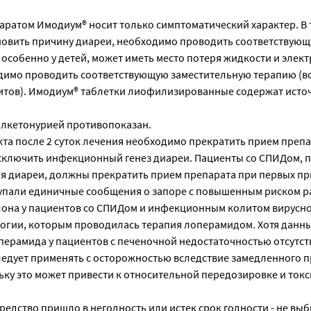
ратом Имодиум® носит только симптоматический характер. В т
новить причину диареи, необходимо проводить соответствующ
 особенно у детей, может иметь место потеря жидкости и элект
одимо проводить соответствующую заместительную терапию (
итов). Имодиум® таблетки лиофилизированные содержат исто
лкетонурией противопоказан.
та после 2 суток лечения необходимо прекратить прием препа
исключить инфекционный генез диареи. Пациенты со СПИДом,
я диареи, должны прекратить прием препарата при первых пр
тупали единичные сообщения о запоре с повышенным риском р
лона у пациентов со СПИДом и инфекционным колитом вирусно
огии, которым проводилась терапия лоперамидом. Хотя данны
ерамида у пациентов с печеночной недостаточностью отсутств
едует применять с осторожностью вследствие замедленного 
ьку это может привести к относительной передозировке и ток
редство пришло в негодность или истек срок годности - не вы