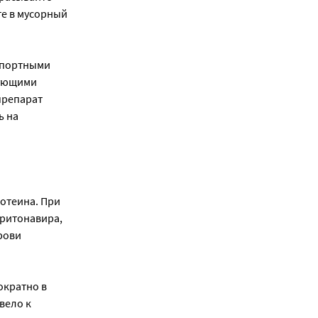
те в мусорный
спортными
бующими
препарат
ь на
отеина. При
 ритонавира,
рови
ократно в
вело к