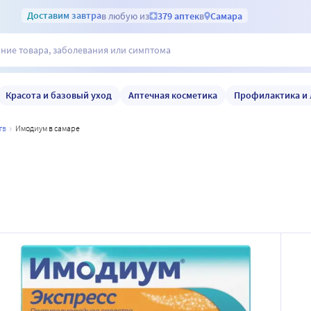
Доставим
завтра
в любую из
379 аптек
в
Самара
Красота и базовый уход
Аптечная косметика
Профилактика и 
тв
имодиум в самаре