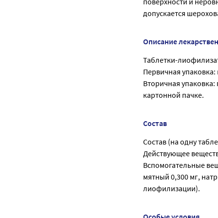
поверхности и неровн
допускается шерохов
Описание лекарстве
Таблетки-лиофилизат
Первичная упаковка:
Вторичная упаковка: 
картонной пачке.
Состав
Состав (на одну табле
Действующее веществ
Вспомогательные веще
мятный 0,300 мг, нат
лиофилизации).
Особые условия