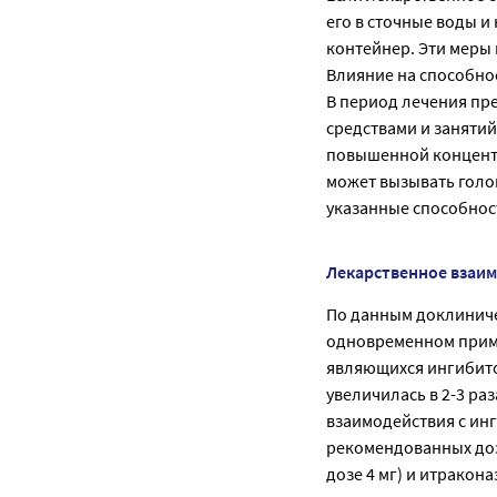
его в сточные воды и
контейнер. Эти меры
Влияние на способност
В период лечения пр
средствами и заняти
повышенной концентр
может вызывать голо
указанные способнос
Лекарственное взаи
По данным доклиниче
одновременном приме
являющихся ингибито
увеличилась в 2-3 р
взаимодействия с ин
рекомендованных доз
дозе 4 мг) и итракон