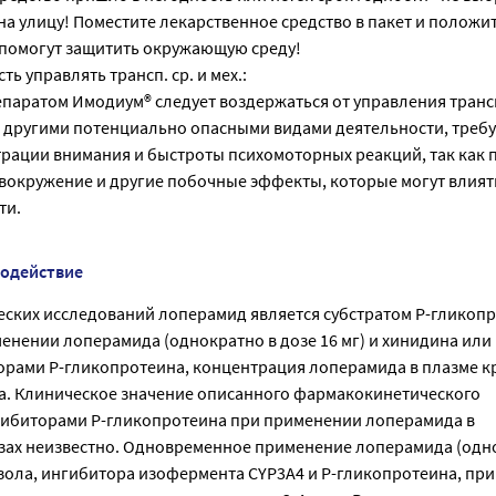
 на улицу! Поместите лекарственное средство в пакет и положи
 помогут защитить окружающую среду!
ь управлять трансп. ср. и мех.:
епаратом Имодиум® следует воздержаться от управления тран
й другими потенциально опасными видами деятельности, тре
ации внимания и быстроты психомоторных реакций, так как 
вокружение и другие побочные эффекты, которые могут влият
ти.
модействие
ских исследований лоперамид является субстратом Р-гликопр
нении лоперамида (однократно в дозе 16 мг) и хинидина или
рами Р-гликопротеина, концентрация лоперамида в плазме к
аза. Клиническое значение описанного фармакокинетического
гибиторами Р-гликопротеина при применении лоперамида в
ах неизвестно. Одновременное применение лоперамида (одн
азола, ингибитора изофермента CYP3A4 и Р-гликопротеина, при