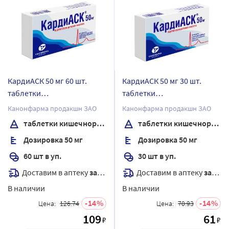
КардиАСК 50 мг 60 шт.
КардиАСК 50 мг 30 шт.
таблетки
таблетки
кишечнорастворимые,
кишечнорастворимые,
Канонфарма продакшн ЗАО
Канонфарма продакшн ЗАО
покрытые пленочной
покрытые пленочной
таблетки кишечнорастворимые , покрытые пленочной оболочкой
таблетки кишечнорастворимые , покрытые пленочной оболочкой
оболочкой
оболочкой
Дозировка 50 мг
Дозировка 50 мг
60 шт в уп.
30 шт в уп.
Доставим в аптеку
завтра
Доставим в аптеку
завтра
В наличии
В наличии
14
14
Цена:
126.74
Цена:
70.93
109
61
₽
₽