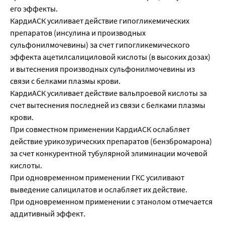
его эффекты.
КардиАСК усиливает действие гипогликемических
препаратов (инсулина и производных
сульфонилмочевины) за счет гипогликемического
эффекта ацетилсалициловой кислоты (в высоких дозах)
и вытеснения производных сульфонилмочевины из
связи с белками плазмы крови.
КардиАСК усиливает действие вальпроевой кислоты за
счет вытеснения последней из связи с белками плазмы
крови.
При совместном применении КардиАСК ослабляет
действие урикозурических препаратов (бензбромарона)
за счет конкурентной тубулярной элиминации мочевой
кислоты.
При одновременном применении ГКС усиливают
выведение салицилатов и ослабляет их действие.
При одновременном применении с этанолом отмечается
аддитивный эффект.