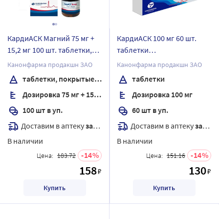
КардиАСК Магний 75 мг +
КардиАСК 100 мг 60 шт.
15,2 мг 100 шт. таблетки,
таблетки
покрытые пленочной
кишечнорастворимые,
Канонфарма продакшн ЗАО
Канонфарма продакшн ЗАО
оболочкой банка
покрытые пленочной
таблетки, покрытые пленочной оболочкой
таблетки
оболочкой
Дозировка 75 мг + 15,2 мг
Дозировка 100 мг
100 шт в уп.
60 шт в уп.
Доставим в аптеку
завтра
Доставим в аптеку
завтра
В наличии
В наличии
14
14
Цена:
183.72
Цена:
151.16
158
130
₽
₽
Купить
Купить