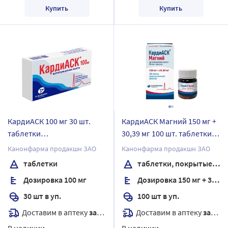
Купить
Купить
КардиАСК 100 мг 30 шт.
КардиАСК Магний 150 мг +
таблетки
30,39 мг 100 шт. таблетки,
кишечнорастворимые,
покрытые пленочной
Канонфарма продакшн ЗАО
Канонфарма продакшн ЗАО
покрытые пленочной
оболочкой банка
таблетки
таблетки, покрытые пленочной оболочкой
оболочкой
Дозировка 100 мг
Дозировка 150 мг + 30,39 мг
30 шт в уп.
100 шт в уп.
Доставим в аптеку
завтра
Доставим в аптеку
завтра
В наличии
В наличии