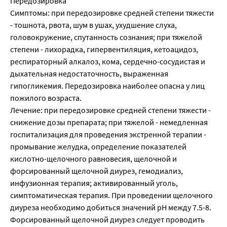
Передозировка
Симптомы: при передозировке средней степени тяжести
- тошнота, рвота, шум в ушах, ухудшение слуха,
головокружение, спутанность сознания; при тяжелой
степени - лихорадка, гипервентиляция, кетоацидоз,
респираторный алкалоз, кома, сердечно-сосудистая и
дыхательная недостаточность, выраженная
гипогликемия. Передозировка наиболее опасна у лиц
пожилого возраста.
Лечение: при передозировке средней степени тяжести -
снижение дозы препарата; при тяжелой - немедленная
госпитализация для проведения экстренной терапии -
промывание желудка, определение показателей
кислотно-щелочного равновесия, щелочной и
форсированный щелочной диурез, гемодиализ,
инфузионная терапия; активированный уголь,
симптоматическая терапия. При проведении щелочного
диуреза необходимо добиться значений рН между 7.5-8.
Форсированный щелочной диурез следует проводить