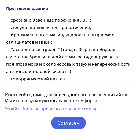
Противопоказания
— эрозивно-язвенные поражения ЖКТ;
— желудочно-кишечное кровотечение;
— бронхиальная астма, индуцированная приемом
салицилатов и НПВП;
— "аспириновая триада" (триада Фернана-Видаля:
сочетание бронхиальной астмы, рецидивирующего
полипоза носа и околоносовых пазух и непереносимости
ацетилсалициловой кислоты);
— геморрагический диатез;
— сочетанное применение с метотрексатом в дозе 15 мг в
неделю и более;
Куки необходимы для более удобного посещения сайтов.
Мы используем куки для вашего комфорта!
— печеночная недостаточность;
— почечная недостаточность;
Узнайте больше про использование cookie.
— I и III триместр беременности;
Согласен
— лактация (грудное вскармливание);
— возраст до 18 лет;
Корзина
Вход / Регистрация