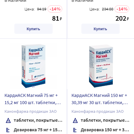
14
14
Цена:
94.19
Цена:
234.88
81
202
₽
₽
Купить
Купить
КардиАСК Магний 75 мг +
КардиАСК Магний 150 мг +
15,2 мг 100 шт. таблетки,
30,39 мг 30 шт. таблетки,
покрытые пленочной
покрытые пленочной
Канонфарма продакшн ЗАО
Канонфарма продакшн ЗАО
оболочкой
оболочкой банка
таблетки, покрытые пленочной оболочкой
таблетки, покрытые пленочной оболочкой
Дозировка 75 мг + 15,2 мг
Дозировка 150 мг + 30,39 мг