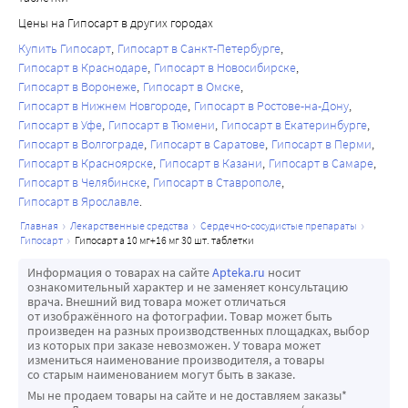
нарушение координации движений (атаксия),
Цены на Гипосарт в других городах
нарушение памяти (амнезия),
воспаление слизистой оболочки желудка (гастрит),
Купить Гипосарт
Гипосарт в Санкт-Петербурге
Гипосарт в Краснодаре
Гипосарт в Новосибирске
повышенный уровень билирубина (пигмента желчи)
Гипосарт в Воронеже
Гипосарт в Омске
в крови (гипербилирубинемия),
Гипосарт в Нижнем Новгороде
Гипосарт в Ростове-на-Дону
повышение активности «печеночных» ферментов
Гипосарт в Уфе
Гипосарт в Тюмени
Гипосарт в Екатеринбурге
(трансаминаз),
Гипосарт в Волгограде
Гипосарт в Саратове
Гипосарт в Перми
учащение, болезненность и затруднение
Гипосарт в Красноярске
Гипосарт в Казани
Гипосарт в Самаре
мочеиспускания (дизурия),
Гипосарт в Челябинске
Гипосарт в Ставрополе
увеличенное образование мочи (полиурия),
Гипосарт в Ярославле
выпадение волос (алопеция),
главная
лекарственные средства
сердечно-сосудистые препараты
гипосарт
гипосарт а 10 мг+16 мг 30 шт. таблетки
сухость кожи (ксеродермия),
холодный пот,
Информация о товарах на сайте
Apteka.ru
носит
ознакомительный характер и не заменяет консультацию
нарушение пигментации кожи,
врача. Внешний вид товара может отличаться
повышенное содержание сахара в крови
от изображённого на фотографии. Товар может быть
произведен на разных производственных площадках, выбор
(гипергликемия),
из которых при заказе невозможен. У товара может
искаженное восприятие запахов (паросмия)
измениться наименование производителя, а товары
со старым наименованием могут быть в заказе.
Возможные изменения лабораторных показателей В
Мы не продаем товары на сайте и не доставляем заказы*
целом, при применении кандесартана не было