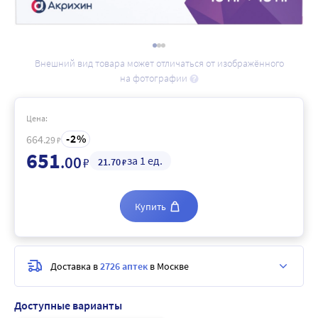
Внешний вид товара может отличаться от изображённого
на фотографии
Цена:
2
664
.29
₽
651
.00
за 1 ед.
₽
21
.70
₽
Купить
Доставка в
2726 аптек
в Москве
Доступные варианты