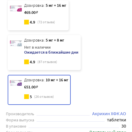
Дозировка:
5 мг + 16 мг
469
.00
₽
4.9
(
72
отзыва)
Дозировка:
5 мг + 8 мг
Нет в наличии
Ожидается в ближайшие дни
4.9
(
87
отзывов)
Дозировка:
10 мг + 16 мг
651
.00
₽
5
(
26
отзывов)
Акрихин ХФК АО
Производитель
таблетки
Форма выпуска
30
В упаковке
Длительный срок