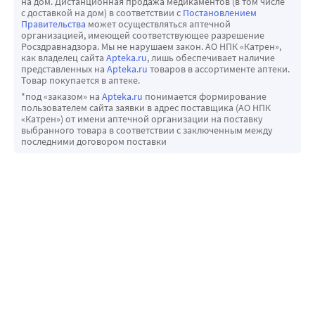
на дом. Дистанционная продажа медикаментов (в том числе
отмечено клинически значимых изменений
с доставкой на дом) в соответствии с
Постановлением
Правительства
может осуществляться аптечной
стандартных лабораторных показателей. Может
организацией, имеющей соответствующее разрешение
наблюдаться небольшое снижение уровня основного
Росздравнадзора. Мы не нарушаем закон. АО НПК «Катрен»,
как владелец сайта
Apteka.ru
, лишь обеспечивает наличие
компонента красных клеток крови - гемоглобина.
представленных на
Apteka.ru
товаров в ассортименте аптеки.
Наблюдалось увеличение концентрации показателей
Товар покупается в аптеке.
функции почек - креатинина и мочевины, увеличение
*под «заказом» на
Apteka.ru
понимается формирование
пользователем сайта заявки в адрес поставщика (АО НПК
содержания калия и уменьшение содержания натрия.
«Катрен») от имени аптечной организации на поставку
Повышение активности печеночного фермента
выбранного товара в соответствии с заключенным между
последними договором поставки
аланинаминотрансферазы (АЛТ). При применении
кандесартана обычно не требуется регулярного
контроля лабораторных показателей. Если у Вас
диагностировано нарушение функции почек, Ваш
врач может рекомендовать периодически
контролировать содержание калия и концентрацию
креатинина в сыворотке крови.