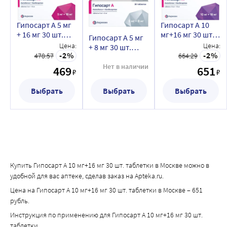
чрезмерное разрастание тканей десен (гиперплазия
десен),
Гипосарт А 5 мг
Гипосарт А 10
+ 16 мг 30 шт.
мг+16 мг 30 шт.
повышение аппетита, -кашель,
Гипосарт А 5 мг
таблетки
таблетки
Цена:
Цена:
+ 8 мг 30 шт.
воспаление кожи (дерматит) Очень редко (могут
2
2
478.57
664.29
таблетки
возникать не более чем у 1 человека из 10 000)
Нет в наличии
469
651
обморок,
₽
₽
одышка,
Выбрать
Выбрать
Выбрать
воспаление стенок кровеносных сосудов (васкулит),
резкое понижение артериального давления при
изменении положения тела из позиции сидя или
лежа в положение стоя (ортостатическая
гипотензия),
инфаркт миокарда,
Купить Гипосарт А 10 мг+16 мг 30 шт. таблетки в Москве можно в
боль в грудной клетке,
удобной для вас аптеке, сделав заказ на Apteka.ru.
мигрень,
Цена на Гипосарт А 10 мг+16 мг 30 шт. таблетки в Москве – 651
повышенное потоотделение,
рубль.
состояние безразличия (апатия),
Инструкция по применению для Гипосарт А 10 мг+16 мг 30 шт.
двигательное беспокойство (ажитация),
таблетки