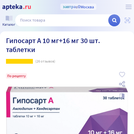
завтра
в
Москва
Каталог
Гипосарт А 10 мг+16 мг 30 шт.
таблетки
(
26
отзывов)
По рецепту