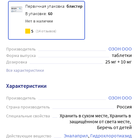
Первичная упаковка:
блистер
В упаковке:
60
Нет в наличии
5
(
14
отзывов)
ОЗОН ООО
Производитель
таблетки
Форма выпуска
25 мг + 10 мг
Дозировка
Все характеристики
Характеристики
ОЗОН ООО
Производитель
Россия
Страна производитель
Хранить в сухом месте, Хранить в 
Специальные свойства
защищённом от света месте, 
Беречь от детей
Эналаприл
Гидрохлоротиазид
Действующее вещество