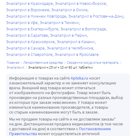
концентрации эналаприлата задерживалось. 
Установлено, что тиазиды увеличивают выведение 
Эналаприл в Краснодаре
Эналаприл в Новосибирске
действие препарата Эналаприл Н по меньшей мере в 
Эналаприлат может быть выведен из общего кровотока 
магния почками, что может привести к гипомагниемии. 
Эналаприл в Воронеже
Эналаприл в Омске
течение 24 часов.
путем гемодиализа.
Эналаприл в Нижнем Новгороде
Эналаприл в Ростове-на-Дону
Клиническое значение гипомагниемии остается 
Эналаприл уменьшает потерю ионов калия, 
Эналаприл в Уфе
Эналаприл в Тюмени
Комбинация эналаприла и гидрохлортиазида
неясным.
обусловленную применением гидрохлоротиазида.
Эналаприл в Екатеринбурге
Эналаприл в Волгограде
Регулярный прием комбинации эналаприла и 
Глюкоза
Эналаприл в Саратове
Эналаприл в Перми
гидрохлоротиазида не влияет или незначительно влияет 
Лечение тиазидными диуретиками может нарушать 
Эналаприл в Красноярске
Эналаприл в Казани
на биодоступность каждого из компонентов препарата.
толерантность к глюкозе. При применении 
Эналаприл в Самаре
Эналаприл в Челябинске
Показания к применению
гидрохлоротиазида у пациентов с манифестным или 
Эналаприл в Ставрополе
Эналаприл в Ярославле
Артериальная гипертензия (пациентам, которым 
латентно протекающим сахарным диабетом необходимо 
главная
лекарственные средства
сердечно-сосудистые препараты
показана комбинированная терапия).
эналаприл
эналаприл н 25 мг + 10 мг 60 шт. таблетки
регулярно контролировать концентрацию глюкозы в 
крови. Может потребоваться коррекция дозы 
Информация о товарах на сайте
Apteka.ru
носит
гипогликемических лекарственных препаратов.
ознакомительный характер и не заменяет консультацию
врача. Внешний вид товара может отличаться
Мочевая кислота
от изображённого на фотографии. Товар может быть
У пациентов с подагрой может увеличиваться частота 
произведен на разных производственных площадках, выбор
из которых при заказе невозможен. У товара может
возникновения приступов или обостряться течение 
измениться наименование производителя, а товары
подагры. Необходим тщательный контроль за 
со старым наименованием могут быть в заказе.
пациентами с подагрой и нарушением метаболизма 
Мы не продаем товары на сайте и не доставляем заказы*
на дом. Дистанционная продажа медикаментов (в том числе
мочевой кислоты (гиперурикемией).
с доставкой на дом) в соответствии с
Постановлением
Липиды
Правительства
может осуществляться аптечной