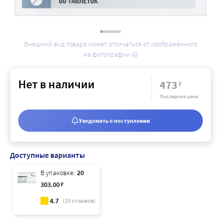
Внешний вид товара может отличаться от изображённого
на фотографии
Нет в наличии
473
₽
Последняя цена
Уведомить о поступлении
Доступные варианты
В упаковке:
20
303
.00
₽
4.7
(
10
отзывов)