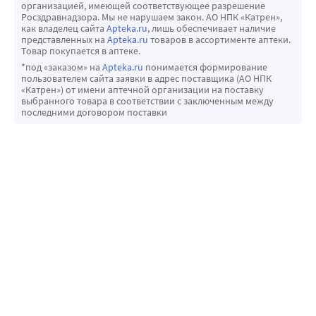
организацией, имеющей соответствующее разрешение
При применении гидрохлоротиазида может повышаться 
Росздравнадзора. Мы не нарушаем закон. АО НПК «Катрен»,
концентрация холестерина и триглицеридов в плазме 
как владелец сайта
Apteka.ru
, лишь обеспечивает наличие
представленных на
Apteka.ru
товаров в ассортименте аптеки.
крови.
Товар покупается в аптеке.
Острая миопия/вторичная закрытоугольная глаукома
*под «заказом» на
Apteka.ru
понимается формирование
пользователем сайта заявки в адрес поставщика (АО НПК
Гидрохлоротиазид может вызывать 
«Катрен») от имени аптечной организации на поставку
идиосинкразическую реакцию, приводящую к развитию 
выбранного товара в соответствии с заключенным между
последними договором поставки
острой миопии и острому приступу вторичной 
закрытоугольной глаукомы. Симптомы включают в себя: 
внезапное снижение остроты зрения или боль в глазах, 
которые проявляются, как правило, в течение 
нескольких часов или недель от начала терапии 
гидрохлоротиазидом. При отсутствии лечения острая 
закрытоугольная глаукома может привести к 
необратимой потере зрения. При появлении симптомов 
необходимо как можно быстрее прекратить прием 
гидрохлоротиазида. Если внутриглазное давление 
остается неконтролируемым, может потребоваться 
неотложное медикаментозное лечение или 