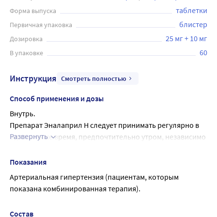
таблетки
Форма выпуска
блистер
Первичная упаковка
25 мг + 10 мг
Дозировка
60
В упаковке
Инструкция
Смотреть полностью
Способ применения и дозы
Внутрь.
Препарат Эналаприл Н следует принимать регулярно в 
Развернуть
одно и то же время, предпочтительно утром, независимо 
от времени приема пищи, не разжевывая, запивая 
небольшим количеством жидкости, 1 раз в сутки. 
Показания
Рекомендуемая доза - 1 таблетка в сутки, которая 
Артериальная гипертензия (пациентам, которым 
является максимальной суточной дозой.
показана комбинированная терапия).
В начале терапии препаратом Эналаприл Н может 
развиться симптоматическая артериальная гипотензия, 
Состав