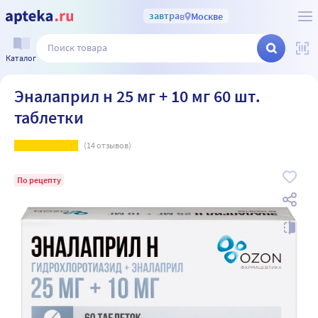
завтра
в
Москве
Каталог
Эналаприл н 25 мг + 10 мг 60 шт.
таблетки
(
14
отзывов)
По рецепту