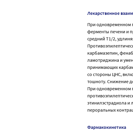
Лекарственное взаи
При одновременном 
ферменты печени и п
средний T1/2, удлиняя
Противоэпилептическ
карбамазепин, фенаб
ламотриджина и умень
принимающих карбам
со стороны ЦНС, вкл
тошноту. Снижение д
При одновременном п
противоэпилептическ
этинилэстрадиола и 
пероральных контрац
Фармакокинетика