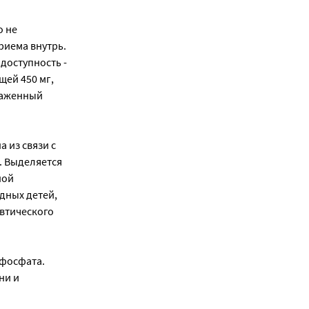
о не
риема внутрь.
доступность -
ей 450 мг,
раженный
 из связи с
а. Выделяется
ной
дных детей,
втического
ифосфата.
ни и