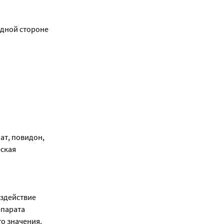
одной стороне
ат, повидон,
ская
здействие
епарата
о значения.