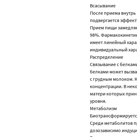
Всасывание
После приема внутрь
подвергается эффекту
Прием пищи замедляет
98%. Фармакокинетик
имеет линейный хара
индивидуальный хара
Распределение
Связывание с белками
белками может вызват
с грудным молоком. 
концентрации. В неко
матери которых прин
уровня.
Метаболизм
Биотрансформируется
Среди метаболитов п
дозозависимо индуци