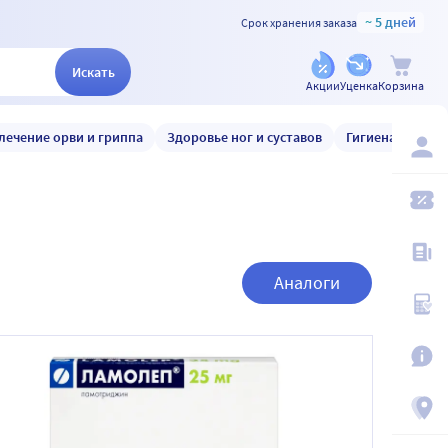
~ 5 дней
Срок хранения заказа
Искать
Акции
Уценка
Корзина
лечение орви и гриппа
Здоровье ног и суставов
Гигиена и уход
Аналоги