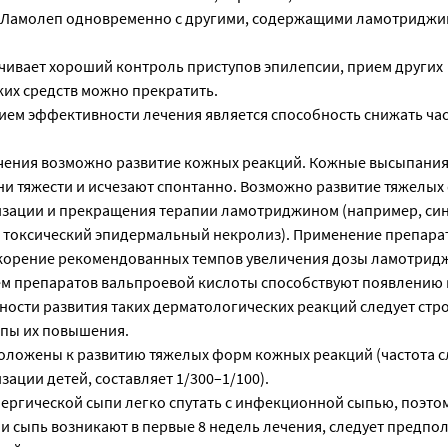
ь Ламолеп одновременно с другими, содержащими ламотриджи
чивает хороший контроль приступов эпилепсии, прием других
их средств можно прекратить.
ем эффективности лечения является способность снижать час
ечения возможно развитие кожных реакций. Кожные высыпани
ни тяжести и исчезают спонтанно. Возможно развитие тяжелых
изации и прекращения терапии ламотриджином (например, си
 токсический эпидермальный некролиз). Применение препарат
скорение рекомендованных темпов увеличения дозы ламотридж
м препаратов вальпроевой кислоты способствуют появлению 
ности развития таких дерматологических реакций следует стр
мпы их повышения.
оложены к развитию тяжелых форм кожных реакций (частота с
ации детей, составляет 1/300–1/100).
ергической сыпи легко спутать с инфекционной сыпью, поэтом
 и сыпь возникают в первые 8 недель лечения, следует предпо