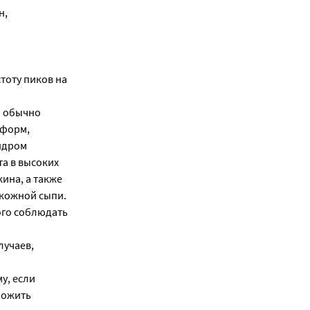
н,
тоту пиков на
я обычно
 форм,
ндром
а в высоких
ина, а также
кожной сыпи.
ого соблюдать
лучаев,
у, если
ложить