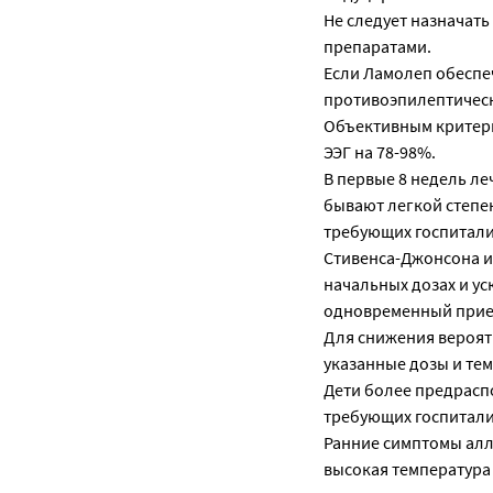
Не следует назначат
препаратами.
Если Ламолеп обеспе
противоэпилептическ
Объективным критери
ЭЭГ на 78-98%.
В первые 8 недель л
бывают легкой степе
требующих госпитал
Стивенса-Джонсона и
начальных дозах и у
одновременный прие
Для снижения вероят
указанные дозы и те
Дети более предрасп
требующих госпитализ
Ранние симптомы алл
высокая температура