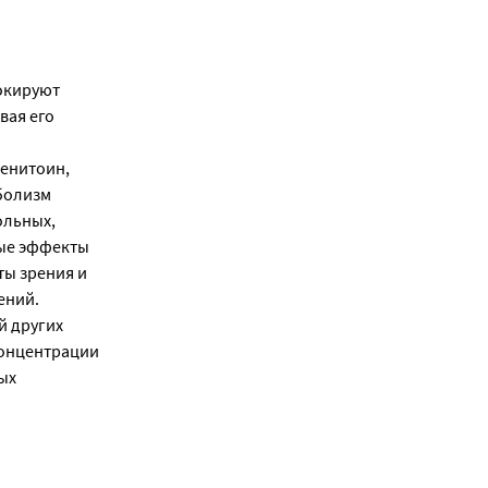
окируют
вая его
енитоин,
болизм
ольных,
ые эффекты
ты зрения и
ений.
й других
концентрации
ых