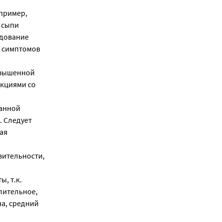
пример,
 сыпи
едование
х симптомов
овышенной
акциями со
ванной
. Следует
ая
вительности,
, т.к.
лительное,
а, средний