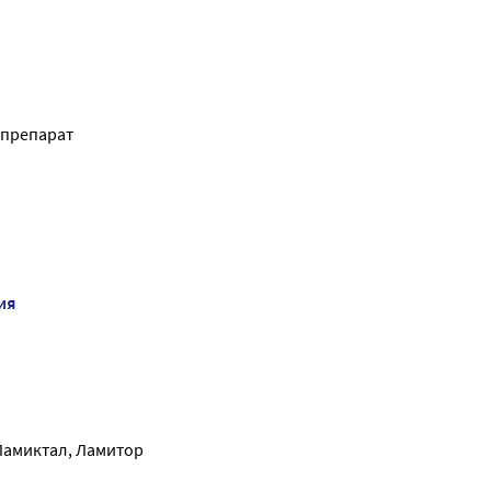
препарат
ия
Ламиктал, Ламитор