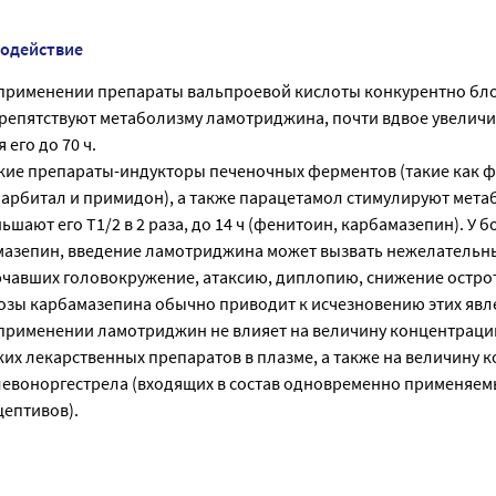
модействие
применении препараты вальпроевой кислоты конкурентно бл
репятствуют метаболизму ламотриджина, почти вдвое увеличи
 его до 70 ч.
ие препараты-индукторы печеночных ферментов (такие как ф
арбитал и примидон), а также парацетамол стимулируют мета
шают его T1/2 в 2 раза, до 14 ч (фенитоин, карбамазепин). У б
азепин, введение ламотриджина может вызвать нежелательн
ючавших головокружение, атаксию, диплопию, снижение остро
озы карбамазепина обычно приводит к исчезновению этих явл
рименении ламотриджин не влияет на величину концентраци
их лекарственных препаратов в плазме, а также на величину 
левоноргестрела (входящих в состав одновременно применяем
ептивов).