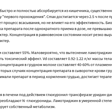
 быстро и полностью абсорбируется из кишечника, существенн
 "первого прохождения". Cmax достигается через 2.5 ч после п
 процесс всасывания, но не влияет на его эффективность. Био
а препарата после однократного приема в дозе, не превышающ
ктер. Концентрация в равновесном состоянии носит резко вы
ктер.
 составляет 55%. Маловероятно, что вытеснение ламотриджина
ь токсический эффект. Vd составляет 0.92-1.22 л/кг массы тел
Концентрация в грудном молоке составляет 40-60% от плазмен
торых случаях концентрация препарата в сыворотке крови гру
имали препарат в период кормления грудью, достигает терапе
 в печени под действием глюкуронил-трансферазе уридин-д
реобладают N -глюкурониды. Ламотриджин в умеренной степе
рует собственный метаболизм.