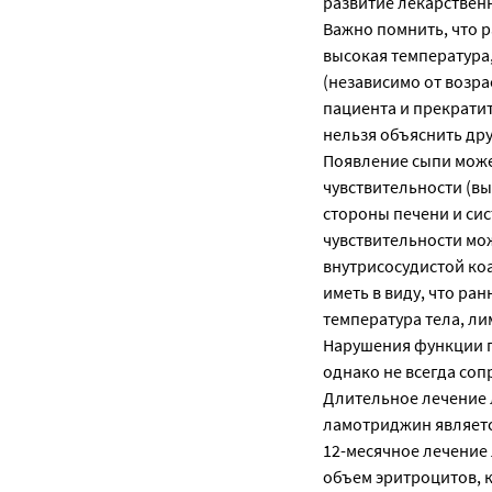
развитие лекарствен
Важно помнить, что 
высокая температура
(независимо от возр
пациента и прекрати
нельзя объяснить др
Появление сыпи мож
чувствительности (в
стороны печени и си
чувствительности мо
внутрисосудистой ко
иметь в виду, что р
температура тела, л
Нарушения функции п
однако не всегда со
Длительное лечение 
ламотриджин являетс
12-месячное лечение
объем эритроцитов, 