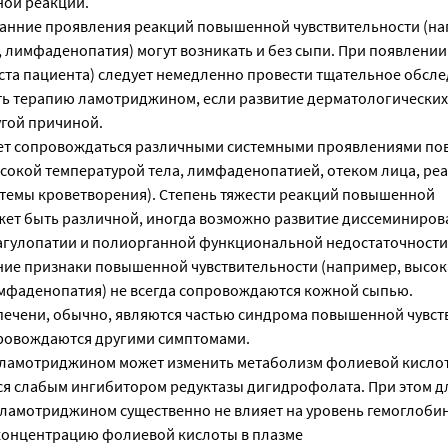
ной реакции.
ранние проявления реакций повышенной чувствительности (на
, лимфаденопатия) могут возникать и без сыпи. При появлении
аста пациента) следует немедленно провести тщательное обсл
ть терапию ламотриджином, если развитие дерматологически
угой причиной.
ет сопровождаться различными системными проявлениями п
ысокой температурой тела, лимфаденопатией, отеком лица, ре
стемы кроветворения). Степень тяжести реакций повышенной
жет быть различной, иногда возможно развитие диссеминиро
агулопатии и полиорганной функциональной недостаточности
анние признаки повышенной чувствительности (например, высок
имфаденопатия) не всегда сопровождаются кожной сыпью.
ечени, обычно, являются частью синдрома повышенной чувст
провождаются другими симптомами.
ламотриджином может изменить метаболизм фолиевой кислоты
я слабым ингибитором редуктазы дигидрофолата. При этом д
 ламотриджином существенно не влияет на уровень гемоглобин
концентрацию фолиевой кислоты в плазме