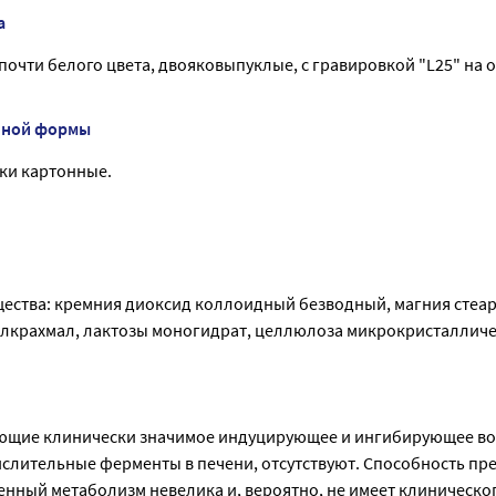
а
почти белого цвета, двояковыпуклые, с гравировкой "L25" на 
нной формы
ачки картонные.
ества: кремния диоксид коллоидный безводный, магния стеар
лкрахмал, лактозы моногидрат, целлюлоза микрокристалличе
ющие клинически значимое индуцирующее и ингибирующее во
слительные ферменты в печени, отсутствуют. Способность пр
енный метаболизм невелика и, вероятно, не имеет клиническог