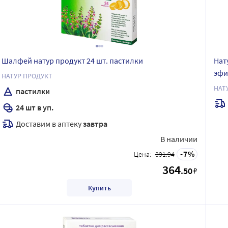
Шалфей натур продукт 24 шт. пастилки
Нат
эфи
НАТУР ПРОДУКТ
НАТ
пастилки
24 шт в уп.
Доставим в аптеку
завтра
В наличии
7
Цена:
391.94
364
.50
₽
Купить