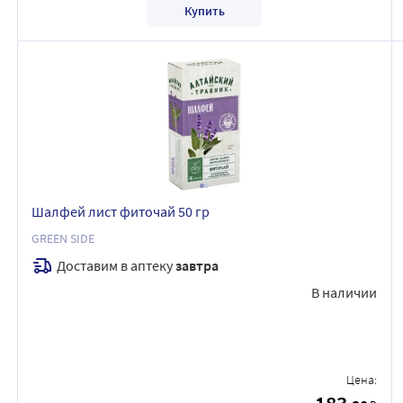
Купить
Шалфей лист фиточай 50 гр
GREEN SIDE
Доставим в аптеку
завтра
В наличии
Цена: