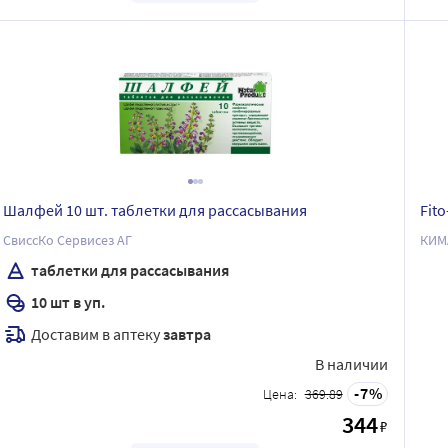
Шалфей 10 шт. таблетки для рассасывания
Fit
СвиссКо Сервисез АГ
КИМ
таблетки для рассасывания
10 шт в уп.
Доставим в аптеку
завтра
В наличии
7
Цена:
369.89
344
₽