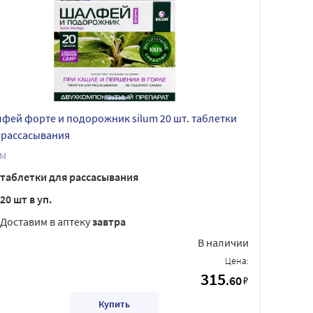
фей форте и подорожник silum 20 шт. таблетки
 рассасывания
UM
таблетки для рассасывания
20 шт в уп.
Доставим в аптеку
завтра
В наличии
Цена:
315
.60
₽
Купить