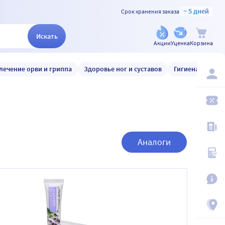
~ 5 дней
Срок хранения заказа
Искать
Акции
Уценка
Корзина
лечение орви и гриппа
Здоровье ног и суставов
Гигиена и уход
Аналоги