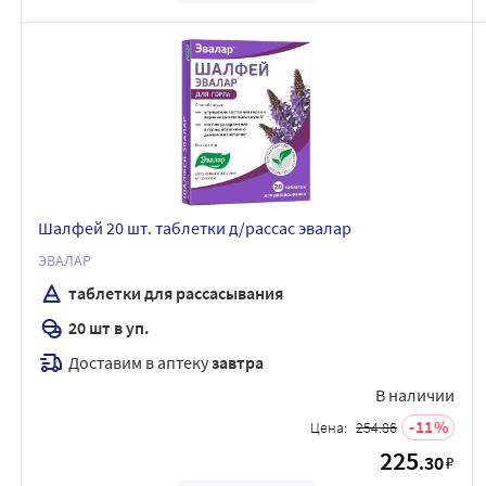
Шалфей 20 шт. таблетки д/рассас эвалар
ЭВАЛАР
таблетки для рассасывания
20 шт в уп.
Доставим в аптеку
завтра
В наличии
11
Цена:
254.86
225
.30
₽