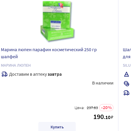
Марина люпен парафин косметический 250 гр
Шал
шалфей
для
МАРИНА ЛЮПЕН
SIL
Доставим в аптеку
завтра
В наличии
20
Цена:
237.63
190
.10
₽
Купить