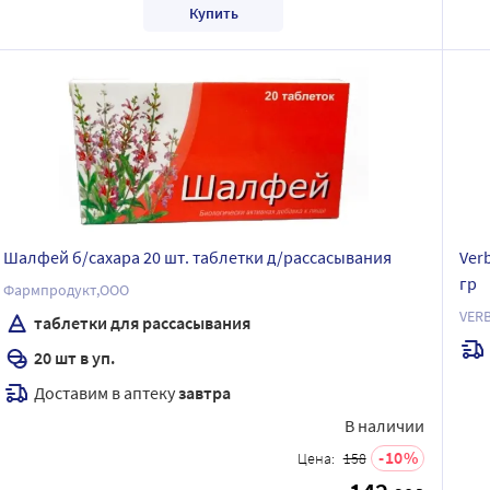
Купить
Шалфей б/сахара 20 шт. таблетки д/рассасывания
Ver
гр
Фармпродукт,ООО
VER
таблетки для рассасывания
20 шт в уп.
Доставим в аптеку
завтра
В наличии
10
Цена:
158