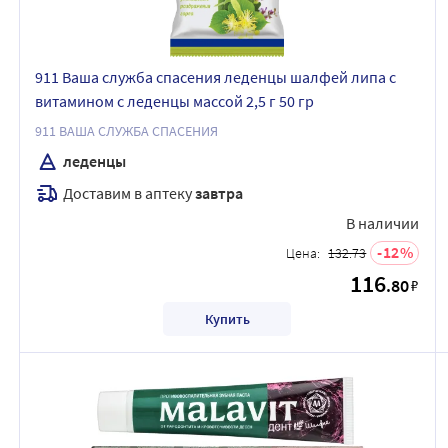
911 Ваша служба спасения леденцы шалфей липа с
витамином с леденцы массой 2,5 г 50 гр
911 ВАША СЛУЖБА СПАСЕНИЯ
леденцы
Доставим в аптеку
завтра
В наличии
12
Цена:
132.73
116
.80
₽
Купить