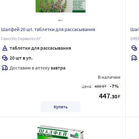
Шалфей 20 шт. таблетки для рассасывания
Шал
СвиссКо Сервисез АГ
GREE
таблетки для рассасывания
20 шт в уп.
Доставим в аптеку
завтра
В наличии
7
Цена:
480.97
447
.30
₽
Купить