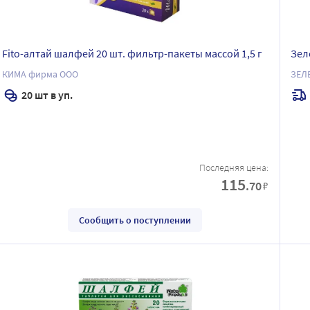
Fito-алтай шалфей 20 шт. фильтр-пакеты массой 1,5 г
Зел
КИМА фирма ООО
ЗЕЛ
20 шт в уп.
Последняя цена:
115
.70
₽
Сообщить о поступлении