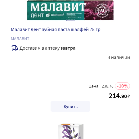
Малавит дент зубная паста шалфей 75 гр
МАЛАВИТ
Доставим в аптеку
завтра
В наличии
10
Цена:
238.78
214
.90
₽
Купить