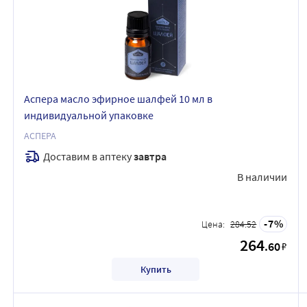
Аспера масло эфирное шалфей 10 мл в
индивидуальной упаковке
АСПЕРА
Доставим в аптеку
завтра
В наличии
7
Цена:
284.52
264
.60
₽
Купить