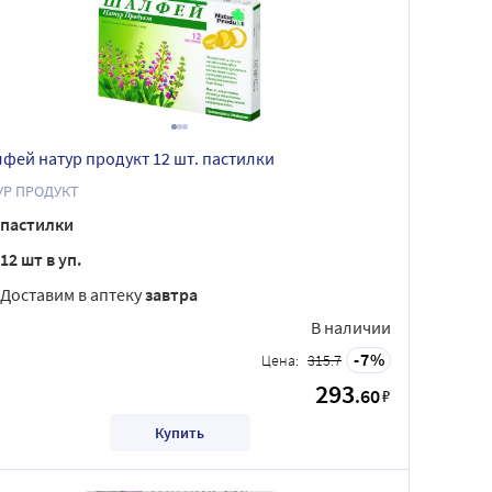
фей натур продукт 12 шт. пастилки
УР ПРОДУКТ
пастилки
12 шт в уп.
Доставим в аптеку
завтра
В наличии
7
Цена:
315.7
293
.60
₽
Купить