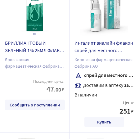
БРИЛЛИАНТОВЫЙ
Ингалипт виалайн флакон
ЗЕЛЕНЫЙ 1% 25МЛ ФЛАК
спрей для местного
Р-Р Д/НАРУЖ ПРИМ
применения 45 мл
Ярославская
Кировская фармацевтическая
СПИРТОВОЙ /
комплектность насадка-
фармацевтическая фабрика
фабрика АО
ЯРОСЛАВСКАЯ ФФ/
распылитель
ЗАО
спрей для местного применения
Последняя цена:
Доставим в аптеку
завтра
47
.00
₽
В наличии
Цена:
Сообщить о поступлении
251
₽
Купить