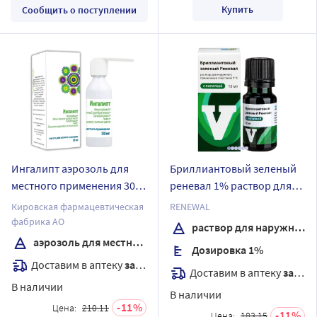
Купить
Сообщить о поступлении
Ингалипт аэрозоль для
Бриллиантовый зеленый
местного применения 30
реневал 1% раствор для
мл
наружного применения
Кировская фармацевтическая
RENEWAL
спиртовой флакон с
фабрика АО
раствор для наружного применения спиртовой
лопаткой 10 мл
аэрозоль для местного применения
Дозировка 1%
Доставим в аптеку
завтра
Доставим в аптеку
завтра
В наличии
В наличии
11
Цена:
210.11
11
Цена:
183.15