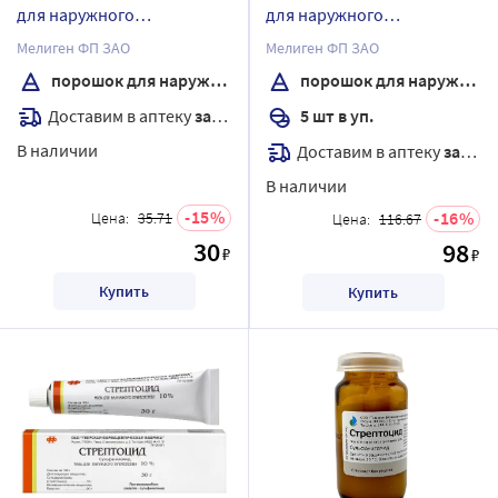
для наружного
для наружного
применения
применения пакет 5 шт.
Мелиген ФП ЗАО
Мелиген ФП ЗАО
упаковка пачка
порошок для наружного применения
порошок для наружного применения
Доставим в аптеку
завтра
5 шт в уп.
В наличии
Доставим в аптеку
завтра
В наличии
15
16
Цена:
35.71
Цена:
116.67
30
98
₽
₽
Купить
Купить