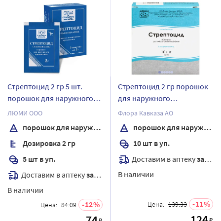
Стрептоцид 2 гр 5 шт.
Стрептоцид 2 гр порошок
порошок для наружного
для наружного
применения
применения пакет 10 шт.
ЛЮМИ ООО
Флора Кавказа АО
порошок для наружного применения
порошок для наружного применения
Дозировка 2 гр
10 шт в уп.
Доставим в аптеку
завтра
5 шт в уп.
В наличии
Доставим в аптеку
завтра
В наличии
11
12
Цена:
139.33
Цена:
84.09
124
74
₽
₽