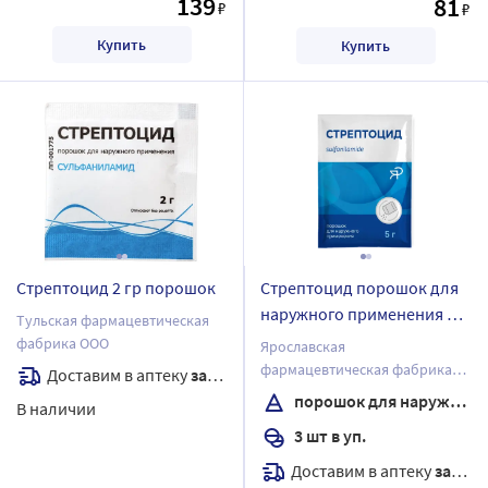
139
81
₽
₽
Купить
Купить
Стрептоцид 2 гр порошок
Стрептоцид порошок для
наружного применения 5
Тульская фармацевтическая
гр пакет 3 шт
фабрика ООО
Ярославская
фармацевтическая фабрика
Доставим в аптеку
завтра
ЗАО
порошок для наружного применения
В наличии
3 шт в уп.
Доставим в аптеку
завтра