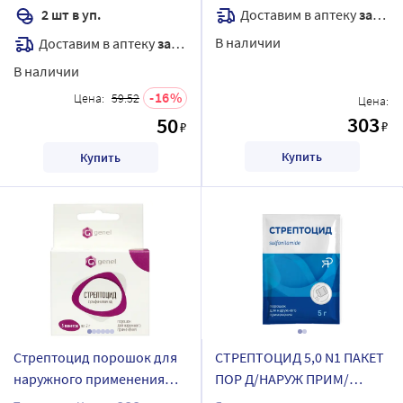
Доставим в аптеку
завтра
2 шт в уп.
В наличии
Доставим в аптеку
завтра
В наличии
16
Цена:
59.52
Цена:
303
50
₽
₽
Купить
Купить
Стрептоцид порошок для
СТРЕПТОЦИД 5,0 N1 ПАКЕТ
наружного применения
ПОР Д/НАРУЖ ПРИМ/
пакет 5 шт. 2 гр упаковка
ЯРОСЛАВСКАЯ ФФ