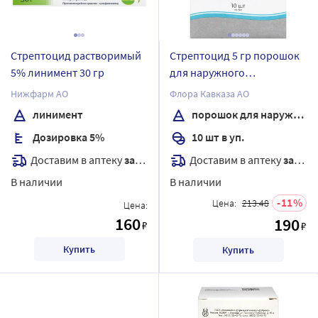
Стрептоцид растворимый
Стрептоцид 5 гр порошок
5% линимент 30 гр
для наружного
применения пакет 10 шт.
Нижфарм АО
Флора Кавказа АО
линимент
порошок для наружного применения
Дозировка 5%
10 шт в уп.
Доставим в аптеку
завтра
Доставим в аптеку
завтра
В наличии
В наличии
11
Цена:
213.48
Цена:
160
190
₽
₽
Купить
Купить