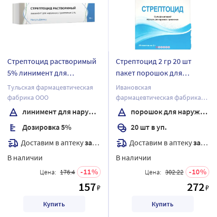
Стрептоцид растворимый
Стрептоцид 2 гр 20 шт
5% линимент для
пакет порошок для
наружного применения 30
наружного применения
Тульская фармацевтическая
Ивановская
гр туба
фабрика ООО
фармацевтическая фабрика
ОАО
линимент для наружного применения
порошок для наружного применения
Дозировка 5%
20 шт в уп.
Доставим в аптеку
завтра
Доставим в аптеку
завтра
В наличии
В наличии
11
10
Цена:
176.4
Цена:
302.22
157
272
₽
₽
Купить
Купить