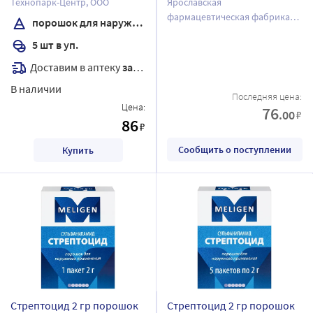
Технопарк-Центр, ООО
Ярославская
пачка
фармацевтическая фабрика
порошок для наружного применения
ЗАО
5 шт в уп.
Доставим в аптеку
завтра
В наличии
Последняя цена:
Цена:
76
.00
₽
86
₽
Сообщить о поступлении
Купить
Стрептоцид 2 гр порошок
Стрептоцид 2 гр порошок