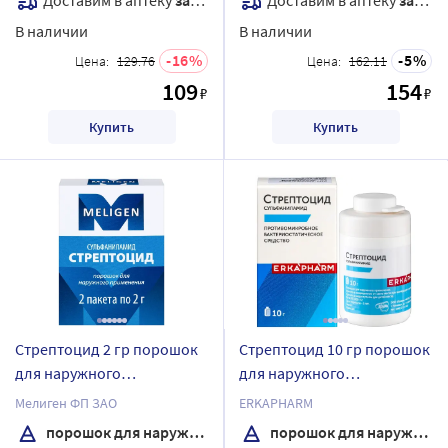
В наличии
В наличии
16
5
Цена:
129.76
Цена:
162.11
109
154
₽
₽
Купить
Купить
Стрептоцид 2 гр порошок
Стрептоцид 10 гр порошок
для наружного
для наружного
применения 2 шт пачка
применения банка
Мелиген ФП ЗАО
ERKAPHARM
порошок для наружного применения
порошок для наружного применения