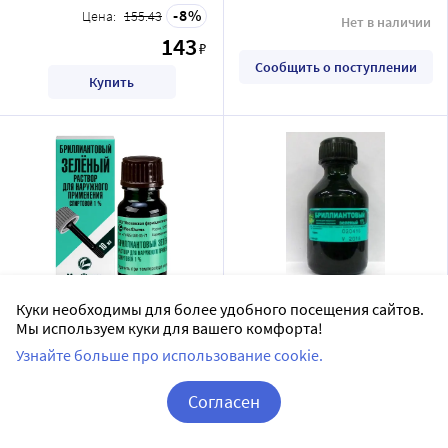
8
Цена:
155.43
Нет в наличии
143
₽
Сообщить о поступлении
Купить
Бриллиантовый зеленый
Бриллиантовый зеленый
Куки необходимы для более удобного посещения сайтов.
Мы используем куки для вашего комфорта!
1% раствор для наружного
1% раствор для наружного
применения спиртовой 10
применения спиртовой 25
Узнайте больше про использование cookie.
Московская
Гиппократ ООО
мл комплектность с
мл флакон
фармацевтическая фабрика
раствор для наружного применения спиртовой
Согласен
лопаткой флакон
ЗАО
раствор для наружного применения спиртовой
Дозировка 1%
Корзина
Вход / Регистрация
Дозировка 1%