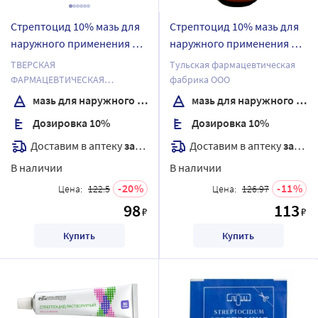
Стрептоцид 10% мазь для
Стрептоцид 10% мазь для
наружного применения 30
наружного применения 25
гр
гр банка
ТВЕРСКАЯ
Тульская фармацевтическая
ФАРМАЦЕВТИЧЕСКАЯ
фабрика ООО
ФАБРИКА ОАО
мазь для наружного применения
мазь для наружного применения
Дозировка 10%
Дозировка 10%
Доставим в аптеку
завтра
Доставим в аптеку
завтра
В наличии
В наличии
20
11
Цена:
122.5
Цена:
126.97
98
113
₽
₽
Купить
Купить