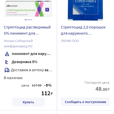
Стрептоцид растворимый
Стрептоцид 2,0 порошок
5% линимент для
для наружного
наружного применения 30
применения
Усолье-Сибирский
ЛЮМИ ООО
гр туба
химфармзавод АО
линимент для наружного применения
Дозировка 5%
Доставим в аптеку
завтра
В наличии
Последняя цена:
5
Цена:
117.89
48
.00
₽
112
₽
Сообщить о поступлении
Купить