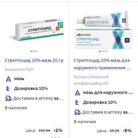
Стрептоцид 10% мазь 25 гр
Стрептоцид 10% мазь для
наружного применения 25
Биосинтез ПАО
гр упаковка туба
Усолье-Сибирский
мазь
химфармзавод АО
Дозировка 10%
мазь для наружного применения
Доставим в аптеку
завтра
Дозировка 10%
В наличии
Доставим в аптеку
завтра
В наличии
2
5
Цена:
141.84
Цена:
85.26