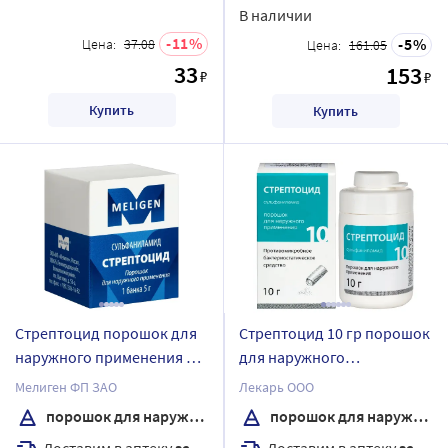
В наличии
11
5
Цена:
37.08
Цена:
161.05
33
153
₽
₽
Купить
Купить
Стрептоцид порошок для
Стрептоцид 10 гр порошок
наружного применения 5
для наружного
гр банка
применения банка
Мелиген ФП ЗАО
Лекарь ООО
порошок для наружного применения
порошок для наружного применения
Доставим в аптеку
завтра
Доставим в аптеку
завтра