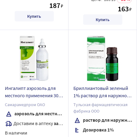
187
₽
163
₽
Купить
Купить
Ингалипт аэрозоль для
Бриллиантовый зеленый
местного применения 30
1% раствор для наружного
мл
применения спиртовой 10
Самарамедпром ОАО
Тульская фармацевтическая
мл флакон
фабрика ООО
аэрозоль для местного применения
раствор для наружного применения спиртовой
Доставим в аптеку
завтра
Дозировка 1%
В наличии