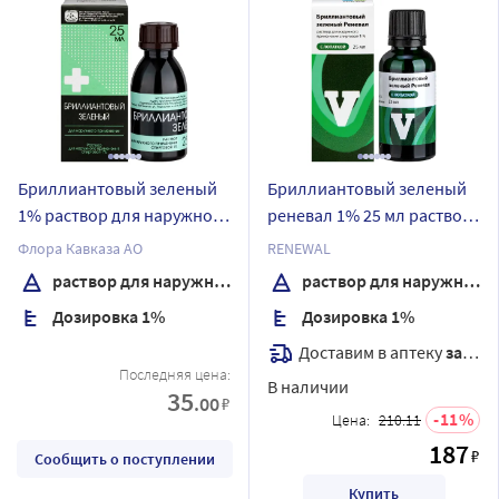
Бриллиантовый зеленый
Бриллиантовый зеленый
1% раствор для наружного
реневал 1% 25 мл раствор
применения спиртовой 25
для наружного
Флора Кавказа АО
RENEWAL
мл флакон
применения спиртовой
раствор для наружного применения спиртовой
раствор для наружного применения спиртовой
флакон с лопаткой
Дозировка 1%
Дозировка 1%
Доставим в аптеку
завтра
Последняя цена:
В наличии
35
.00
₽
11
Цена:
210.11
187
₽
Сообщить о поступлении
Купить