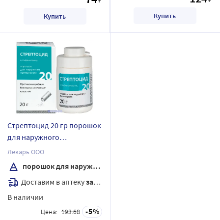
Купить
Купить
Стрептоцид 20 гр порошок
для наружного
применения банка
Лекарь ООО
порошок для наружного применения
Доставим в аптеку
завтра
В наличии
5
Цена:
193.68