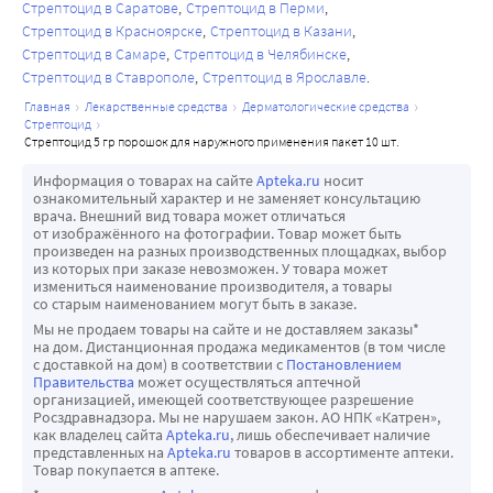
Стрептоцид в Саратове
Стрептоцид в Перми
Стрептоцид в Красноярске
Стрептоцид в Казани
Стрептоцид в Самаре
Стрептоцид в Челябинске
Стрептоцид в Ставрополе
Стрептоцид в Ярославле
главная
лекарственные средства
дерматологические средства
стрептоцид
стрептоцид 5 гр порошок для наружного применения пакет 10 шт.
Информация о товарах на сайте
Apteka.ru
носит
ознакомительный характер и не заменяет консультацию
врача. Внешний вид товара может отличаться
от изображённого на фотографии. Товар может быть
произведен на разных производственных площадках, выбор
из которых при заказе невозможен. У товара может
измениться наименование производителя, а товары
со старым наименованием могут быть в заказе.
Мы не продаем товары на сайте и не доставляем заказы*
на дом. Дистанционная продажа медикаментов (в том числе
с доставкой на дом) в соответствии с
Постановлением
Правительства
может осуществляться аптечной
организацией, имеющей соответствующее разрешение
Росздравнадзора. Мы не нарушаем закон. АО НПК «Катрен»,
как владелец сайта
Apteka.ru
, лишь обеспечивает наличие
представленных на
Apteka.ru
товаров в ассортименте аптеки.
Товар покупается в аптеке.