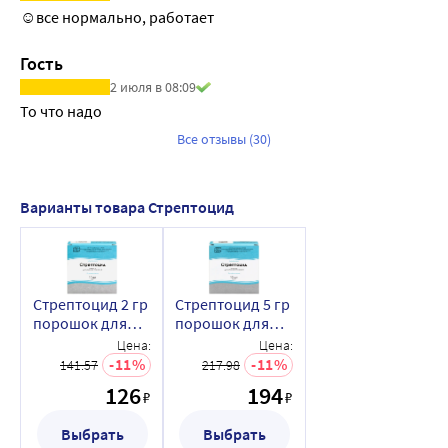
☺️все нормально, работает
Гость
2 июля в 08:09
То что надо
Все отзывы (30)
Варианты товара Стрептоцид
Стрептоцид 2 гр
Стрептоцид 5 гр
порошок для
порошок для
наружного
наружного
Цена:
Цена:
применения
применения
11
11
141.57
217.98
пакет 10 шт.
пакет 10 шт.
126
194
₽
₽
Выбрать
Выбрать