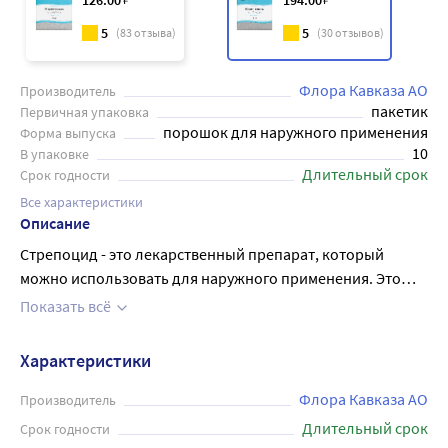
126
.00
194
.00
5
5
(
83
отзыва)
(
30
отзывов)
Флора Кавказа АО
Производитель
пакетик
Первичная упаковка
порошок для наружного применения
Форма выпуска
10
В упаковке
Длительный срок
Срок годности
Все характеристики
Описание
Стрепоцид - это лекарственный препарат, который
можно использовать для наружного применения. Это
порошок, содержащий 5 г активного вещества -
Показать всё
Сульфаниламид (стрептоцид) Он широко используется
как антисептик и противомикробное средство при
Характеристики
ранениях, ожогах и других кожных заболеваниях.
Каждый пакет содержит 10 штук порошка, которые могут
Флора Кавказа АО
Производитель
быть нанесены на кожу в виде мази или примочки.
Длительный срок
Срок годности
Стрептоцид имеет местное действие, не всасывается в