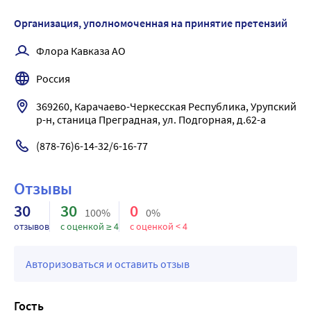
нарушение зрения, лихорадка, гематурия, кристаллурия.
При продолжительной передозировке - 
Организация, уполномоченная на принятие претензий
тромбоцитопения, лейкопения, мегалобластная анемия, 
Флора Кавказа АО
желтуха.
Лечение: обильное питье; при случайном приеме внутрь 
Россия
- промывание желудка.
369260, Карачаево-Черкесская Республика, Урупский 
р-н, станица Преградная, ул. Подгорная, д.62-а
(878-76)6-14-32/6-16-77
Отзывы
30
30
0
100%
0%
отзывов
с оценкой ≥ 4
с оценкой < 4
Авторизоваться и оставить отзыв
Гость