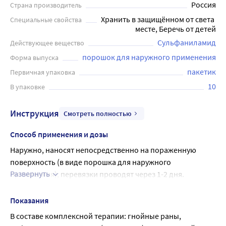
Россия
Страна производитель
кровь и не вызывает побочных эффектов. Он
Хранить в защищённом от света 
Специальные свойства
эффективен в борьбе с микроорганизмами,
месте, Беречь от детей
вызывающими инфекции, и способствует быстрому
Сульфаниламид
Действующее вещество
заживлению кожных ран.
порошок для наружного применения
Форма выпуска
пакетик
Первичная упаковка
10
В упаковке
Инструкция
Смотреть полностью
Способ применения и дозы
Наружно, наносят непосредственно на пораженную 
поверхность (в виде порошка для наружного 
Развернуть
применения); перевязки проводят через 1-2 дня.
При глубоких ранениях вносят в полость раны 5-10-15 г 
порошка для наружного применения.
Показания
Максимальные дозы для взрослых: разовая доза - 5 г, 
В составе комплексной терапии: гнойные раны, 
суточная доза - 15 г.