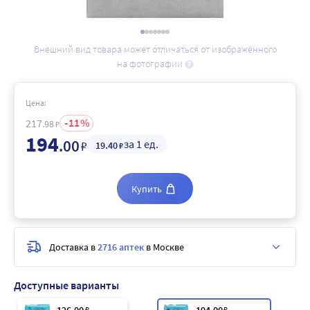
Внешний вид товара может отличаться от изображённого
на фотографии
Цена:
11
217
.98
₽
194
.00
за 1 ед.
₽
19
.40
₽
Купить
Доставка в
2716 аптек
в Москве
Доступные варианты
₽
₽