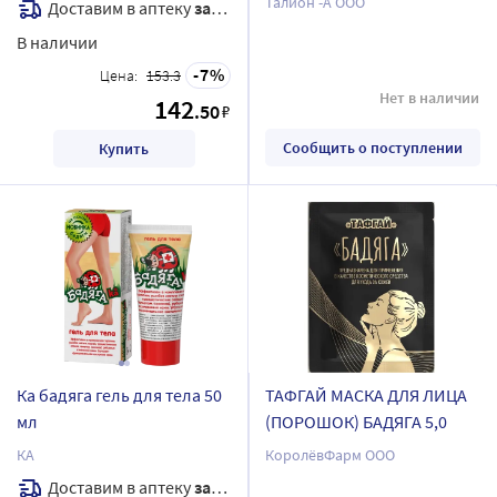
Талион -А ООО
Доставим в аптеку
завтра
В наличии
7
Цена:
153.3
Нет в наличии
142
.50
₽
Сообщить о поступлении
Купить
Ка бадяга гель для тела 50
ТАФГАЙ МАСКА ДЛЯ ЛИЦА
мл
(ПОРОШОК) БАДЯГА 5,0
КА
КоролёвФарм ООО
Доставим в аптеку
завтра