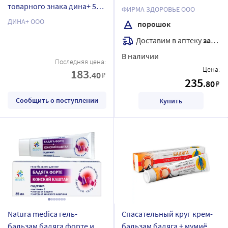
товарного знака дина+ 50
ФИРМА ЗДОРОВЬЕ ООО
мл
ДИНА+ ООО
порошок
Доставим в аптеку
завтра
В наличии
Последняя цена:
Цена:
183
.40
₽
235
.80
₽
Сообщить о поступлении
Купить
Natura medica гель-
Спасательный круг крем-
бальзам бадяга форте и
бальзам бадяга + мумиё 50