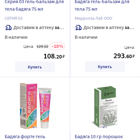
Серия 03 гель-бальзам для
Бадяга гель-бальзам для
тела бадяга 75 мл
тела 75 мл
СЕРИЯ 03
Мирролла Лаб ООО
Доставим в аптеку
завтра
Доставим в аптеку
завтра
В наличии
В наличии
10
Цена:
120.22
Цена:
293
108
.60
.20
₽
₽
Купить
Купить
Бадяга форте гель
Бадяга 10 гр порошок