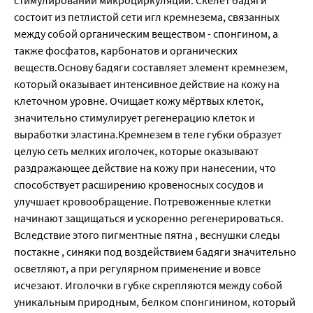
состоит из петлистой сети игл кремнезема, связанных
между собой органическим веществом - спонгином, а
также фосфатов, карбонатов и органических
веществ.Основу бадяги составляет элемент кремнезем,
который оказывает интенсивное действие на кожу на
клеточном уровне. Очищает кожу мёртвых клеток,
значительно стимулирует регенерацию клеток и
выработки эластина.Кремнезем в теле губки образует
целую сеть мелких иголочек, которые оказывают
раздражающее действие на кожу при нанесении, что
способствует расширению кровеносных сосудов и
улучшает кровообращение. Потревоженные клетки
начинают защищаться и ускоренно регенерироваться.
Вследствие этого пигментные пятна , веснушки следы
постакне , синяки под воздействием бадяги значительно
осветляют, а при регулярном применение и вовсе
исчезают. Иголочки в губке скрепляются между собой
уникальным природным, белком спонгинином, который