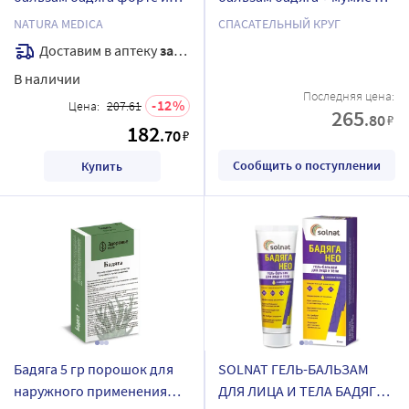
конский каштан 85 мл
гр/ арт 097
NATURA MEDICA
СПАСАТЕЛЬНЫЙ КРУГ
Доставим в аптеку
завтра
В наличии
Последняя цена:
12
Цена:
207.61
265
.80
₽
182
.70
₽
Сообщить о поступлении
Купить
Бадяга 5 гр порошок для
SOLNAT ГЕЛЬ-БАЛЬЗАМ
наружного применения
ДЛЯ ЛИЦА И ТЕЛА БАДЯГА