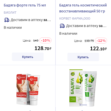
Бадяга форте гель 75 мл
Бадяга гель косметический
восстанавливающий 50 гр
БИОЛИТ
КОРВЕТ ФАРМА,ООО
Доставим в аптеку
завтра
Доставим в аптеку
завтра
В наличии
В наличии
10
12
Цена:
143
Цена:
138.75
128
122
.70
₽
.10
₽
Купить
Купить