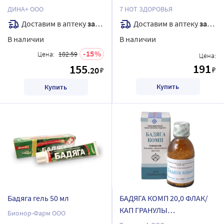
кожей 75 мл
ДИНА+ ООО
7 НОТ ЗДОРОВЬЯ
Доставим в аптеку
завтра
Доставим в аптеку
завтра
В наличии
В наличии
15
Цена:
182.59
Цена:
191
155
.20
₽
₽
Купить
Купить
Бадяга гель 50 мл
БАДЯГА КОМП 20,0 ФЛАК/
КАП ГРАНУЛЫ
Бионор-Фарм ООО
ГОМЕОПАТ???