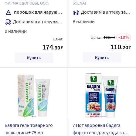
пакет
НЕО 75МЛ
ФИРМА ЗДОРОВЬЕ ООО
SOLNAT
Доставим в аптеку
завтра
порошок для наружного применения
В наличии
Доставим в аптеку
завтра
В наличии
10
Цена:
122.44
Цена:
110
174
.20
.30
₽
₽
Купить
Купить
Бадяга гель товарного
7 Нот здоровья бадяга
знака дина+ 75 мл
форте гель для ухода за