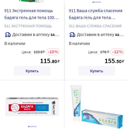
911 Экстренная помощь
911 Ваша служба спасения
бадяга гель для тела 100
бадяга гель для тела
мл
косметический 100 мл
911 ЭКСТРЕННАЯ ПОМОЩЬ
911 ВАША СЛУЖБА СПАСЕНИЯ
Доставим в аптеку
завтра
Доставим в аптеку
завтра
В наличии
В наличии
10
12
Цена:
128.67
Цена:
176.7
115
155
.80
.50
₽
₽
Купить
Купить