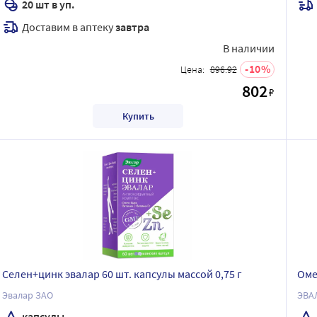
20 шт в уп.
Доставим в аптеку
завтра
В наличии
10
Цена:
896.92
802
₽
Купить
Селен+цинк эвалар 60 шт. капсулы массой 0,75 г
Оме
Эвалар ЗАО
ЭВА
капсулы