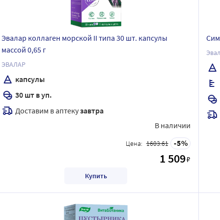
Эвалар коллаген морской II типа 30 шт. капсулы
Сим
массой 0,65 г
Эва
ЭВАЛАР
капсулы
30 шт в уп.
Доставим в аптеку
завтра
В наличии
5
Цена:
1603.61
1 509
₽
Купить