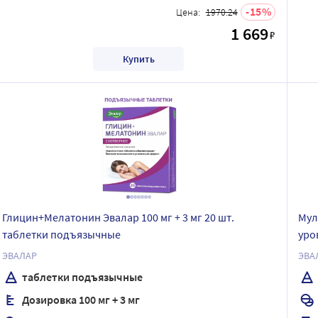
15
Цена:
1970.24
1 669
₽
Купить
Глицин+Мелатонин Эвалар 100 мг + 3 мг 20 шт.
Мул
таблетки подъязычные
уро
535
ЭВАЛАР
ЭВА
таблетки подъязычные
Дозировка 100 мг + 3 мг