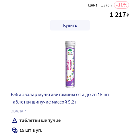
11
Цена:
1376.7
1 217
₽
Купить
Бэби эвалар мультивитамины от а до zn 15 шт.
таблетки шипучие массой 5,2 г
ЭВАЛАР
таблетки шипучие
15 шт в уп.