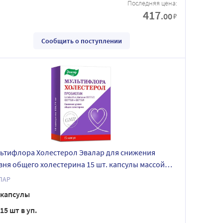
Последняя цена:
417
.00
₽
Сообщить о поступлении
ьтифлора Холестерол Эвалар для снижения
вня общего холестерина 15 шт. капсулы массой
,74 мг
ЛАР
капсулы
15 шт в уп.