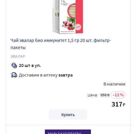
Чай эвалар био иммунитет 1,5 гр 20 шт. фильтр-
пакеты
ЭВАЛАР
20 шт в уп.
Доставим в аптеку
завтра
В наличии
11
Цена:
358.6
317
₽
Купить