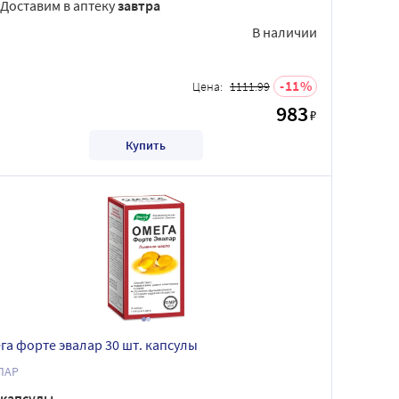
Доставим в аптеку
завтра
В наличии
11
Цена:
1111.99
983
₽
Купить
га форте эвалар 30 шт. капсулы
ЛАР
капсулы