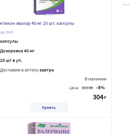
етикон эвалар 40 мг 25 шт. капсулы
лар ЗАО
капсулы
Дозировка 40 мг
25 шт в уп.
Доставим в аптеку
завтра
В наличии
5
Цена:
323.06
304
₽
Купить