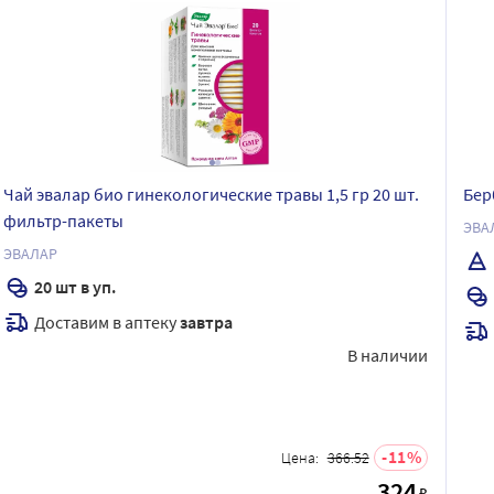
Чай эвалар био гинекологические травы 1,5 гр 20 шт.
Бер
фильтр-пакеты
ЭВА
ЭВАЛАР
20 шт в уп.
Доставим в аптеку
завтра
В наличии
11
Цена:
366.52
324
₽