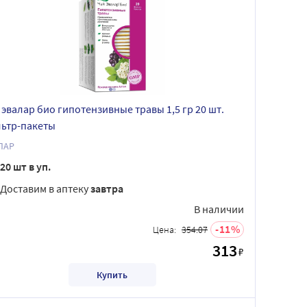
 эвалар био гипотензивные травы 1,5 гр 20 шт.
ьтр-пакеты
ЛАР
20 шт в уп.
Доставим в аптеку
завтра
В наличии
11
Цена:
354.07
313
₽
Купить