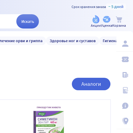
~ 5 дней
Срок хранения заказа
Искать
Акции
Уценка
Корзина
лечение орви и гриппа
Здоровье ног и суставов
Гигиена и уход
Аналоги