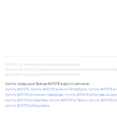
BATISTE в Тюмени по минимальной цене
Купить BATISTE в Тюмени можно в интернет-магазине Apteka
Доставка продукции BATISTE в 480 аптек
Купить продукцию бренда BATISTE в других регионах:
Купить BATISTE
Купить BATISTE в Санкт-Петербурге
Купить BATISTE в
Купить BATISTE в Нижнем Новгороде
Купить BATISTE в Ростове-на-Дон
Купить BATISTE в Саратове
Купить BATISTE в Перми
Купить BATISTE в
Купить BATISTE в Ярославле