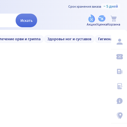
~ 5 дней
Срок хранения заказа
Искать
Акции
Уценка
Корзина
лечение орви и гриппа
Здоровье ног и суставов
Гигиена и уход