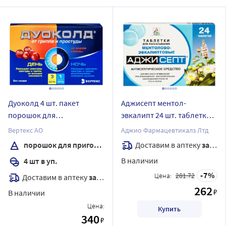
Дуоколд 4 шт. пакет
Аджисепт ментол-
порошок для
эвкалипт 24 шт. таблетки
приготовления раствора
для рассасывания
Вертекс АО
Аджио Фармацевтикалз Лтд
для приема внутрь вкус
Доставим в аптеку
завтра
порошок для приготовления раствора
клюква
В наличии
4 шт в уп.
7
Цена:
281.72
Доставим в аптеку
завтра
262
₽
В наличии
Цена:
Купить
340
₽