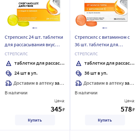
Стрепсилс 24 шт. таблетки
Стрепсилс с витамином с
для рассасывания вкус
36 шт. таблетки для
медово-лимонные
рассасывания вкус
СТРЕПСИЛС
СТРЕПСИЛС
апельсин
таблетки для рассасывания
таблетки для рассасывания
24 шт в уп.
36 шт в уп.
Доставим в аптеку
завтра
Доставим в аптеку
завтра
В наличии
В наличии
Цена:
Цена:
345
578
₽
₽
Купить
Купить