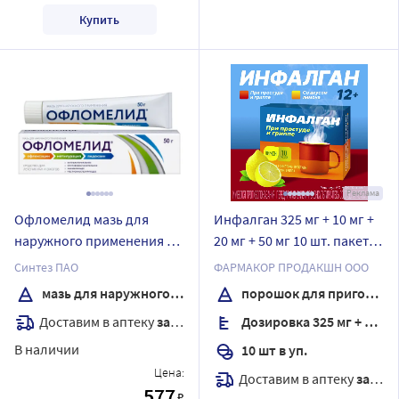
Купить
Реклама
Офломелид мазь для
Инфалган 325 мг + 10 мг +
наружного применения 50
20 мг + 50 мг 10 шт. пакет
гр
порошок для
Синтез ПАО
ФАРМАКОР ПРОДАКШН ООО
приготовления раствора
мазь для наружного применения
порошок для приготовления раствора
для приема внутрь 5 гр
Доставим в аптеку
завтра
Дозировка 325 мг + 10 мг + 20 мг + 50 мг
аромат лимон
В наличии
10 шт в уп.
Цена:
Доставим в аптеку
завтра
577
₽