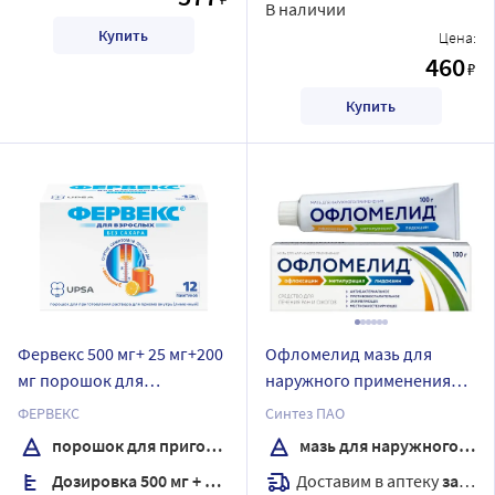
В наличии
Купить
Цена:
460
₽
Купить
Фервекс 500 мг+ 25 мг+200
Офломелид мазь для
мг порошок для
наружного применения
приготовления раствора
100 гр
ФЕРВЕКС
Синтез ПАО
для приема внутрь вкус
порошок для приготовления раствора
мазь для наружного применения
лимон пакет 12 шт./без
Доставим в аптеку
завтра
Дозировка 500 мг + 25 мг + 200 мг
сахара