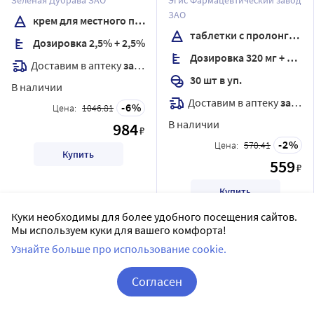
Зеленая Дубрава ЗАО
Эгис Фармацевтический завод
наружного применения 30
высвобождением,
ЗАО
крем для местного применения
гр
покрытые пленочной
таблетки с пролонгированным высвобождением, покрытые пленочной оболочкой
Дозировка 2,5% + 2,5%
оболочкой
Дозировка 320 мг + 60 мг
Доставим в аптеку
завтра
30 шт в уп.
В наличии
Доставим в аптеку
завтра
6
Цена:
1046.81
В наличии
984
₽
2
Цена:
570.41
Купить
559
₽
Купить
Куки необходимы для более удобного посещения сайтов.
Мы используем куки для вашего комфорта!
Узнайте больше про использование cookie.
Согласен
Корзина
Вход / Регистрация