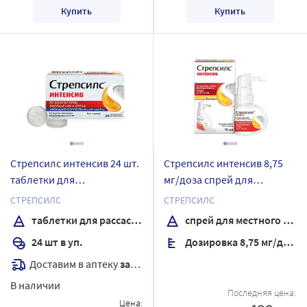
Купить
Купить
Стрепсилс интенсив 24 шт.
Стрепсилс интенсив 8,75
таблетки для
мг/доза спрей для
рассасывания вкус
местного применения
СТРЕПСИЛС
СТРЕПСИЛС
апельсин
дозированный 15 мл со
таблетки для рассасывания
спрей для местного применения дозированный
вкусом меда и лимона
24 шт в уп.
Дозировка 8,75 мг/доза
Доставим в аптеку
завтра
В наличии
Последняя цена:
Цена: