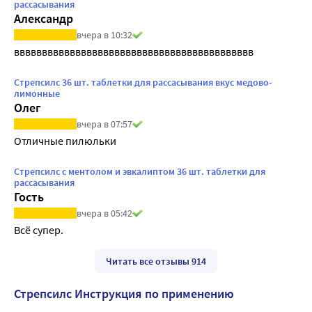
рассасывания
Александр
вчера в 10:32
ввввввввввввввввввввввввввввввввввввввввввв
Стрепсилс 36 шт. таблетки для рассасывания вкус медово-
лимонные
Олег
вчера в 07:57
Отличные пилюльки
Стрепсилс с ментолом и эвкалиптом 36 шт. таблетки для
рассасывания
Гость
вчера в 05:42
Всё супер.
Читать все отзывы 914
Стрепсилс Инструкция по применению