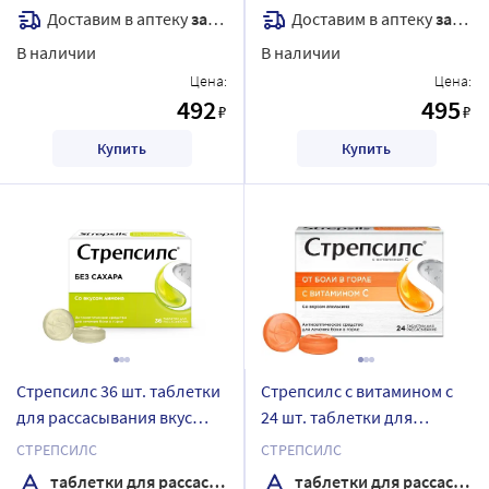
Доставим в аптеку
завтра
Доставим в аптеку
завтра
В наличии
В наличии
Цена:
Цена:
492
495
₽
₽
Купить
Купить
Стрепсилс 36 шт. таблетки
Стрепсилс с витамином с
для рассасывания вкус
24 шт. таблетки для
лимон
рассасывания вкус
СТРЕПСИЛС
СТРЕПСИЛС
апельсин
таблетки для рассасывания
таблетки для рассасывания