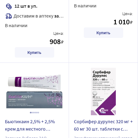
В наличии
12 шт в уп.
Цена:
Доставим в аптеку
завтра
1 010
₽
В наличии
Купить
Цена:
908
₽
Купить
Бьютикаин 2,5% + 2,5%
Сорбифер дурулес 320 мг +
крем для местного
60 мг 30 шт. таблетки с
применения для
пролонгированным