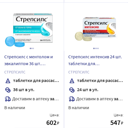
Стрепсилс с ментолом и
Стрепсилс интенсив 24 шт.
эвкалиптом 36 шт.
таблетки для
таблетки для
рассасывания вкус медово-
СТРЕПСИЛС
СТРЕПСИЛС
рассасывания
лимонные
таблетки для рассасывания
таблетки для рассасывания
36 шт в уп.
24 шт в уп.
Доставим в аптеку
завтра
Доставим в аптеку
завтра
В наличии
В наличии
Цена:
Цена:
602
547
₽
₽