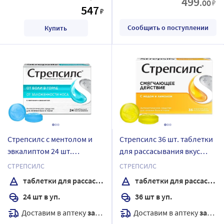
499
.00
₽
547
₽
Сообщить о поступлении
Купить
Стрепсилс с ментолом и
Стрепсилс 36 шт. таблетки
эвкалиптом 24 шт.
для рассасывания вкус
таблетки для
медово-лимонные
СТРЕПСИЛС
СТРЕПСИЛС
рассасывания
таблетки для рассасывания
таблетки для рассасывания
24 шт в уп.
36 шт в уп.
Доставим в аптеку
завтра
Доставим в аптеку
завтра