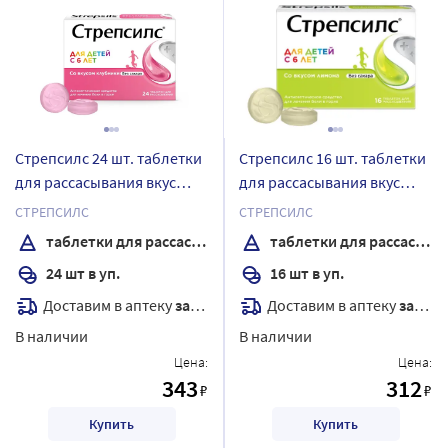
Стрепсилс 24 шт. таблетки
Стрепсилс 16 шт. таблетки
для рассасывания вкус
для рассасывания вкус
клубника для детей
лимон
СТРЕПСИЛС
СТРЕПСИЛС
таблетки для рассасывания
таблетки для рассасывания
24 шт в уп.
16 шт в уп.
Доставим в аптеку
завтра
Доставим в аптеку
завтра
В наличии
В наличии
Цена:
Цена:
343
312
₽
₽
Купить
Купить