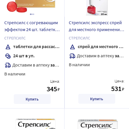
Стрепсилс с согревающим
Стрепсилс экспресс спрей
эффектом 24 шт. таблетки
для местного применения
для рассасывания
20 мл
СТРЕПСИЛС
СТРЕПСИЛС
таблетки для рассасывания
спрей для местного применения
Доставим в аптеку
завтра
24 шт в уп.
В наличии
Доставим в аптеку
завтра
В наличии
Цена:
Цена:
531
345
₽
₽
Купить
Купить