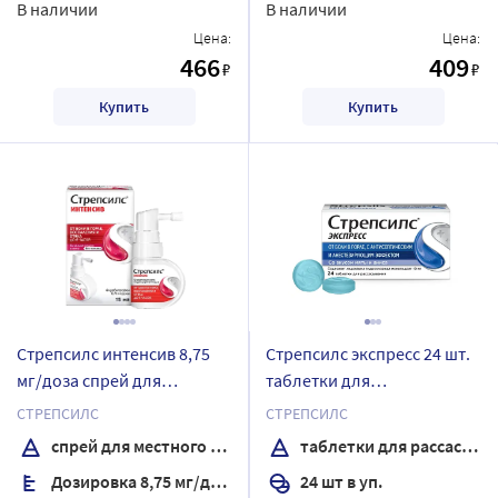
В наличии
В наличии
Цена:
Цена:
466
409
₽
₽
Купить
Купить
Стрепсилс интенсив 8,75
Стрепсилс экспресс 24 шт.
мг/доза спрей для
таблетки для
местного применения
рассасывания
СТРЕПСИЛС
СТРЕПСИЛС
дозированный 15 мл со
спрей для местного применения дозированный
таблетки для рассасывания
вкусом вишни и мяты
Дозировка 8,75 мг/доза
24 шт в уп.