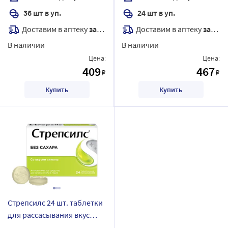
36 шт в уп.
24 шт в уп.
Доставим в аптеку
завтра
Доставим в аптеку
завтра
В наличии
В наличии
Цена:
Цена:
409
467
₽
₽
Купить
Купить
Стрепсилс 24 шт. таблетки
для рассасывания вкус
лимон