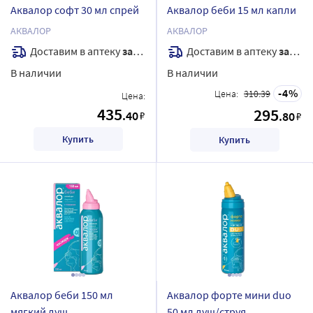
Аквалор софт 30 мл спрей
Аквалор беби 15 мл капли
АКВАЛОР
АКВАЛОР
Доставим в аптеку
завтра
Доставим в аптеку
завтра
В наличии
В наличии
4
Цена:
310.39
Цена:
435
295
.40
₽
.80
₽
Купить
Купить
Аквалор беби 150 мл
Аквалор форте мини duo
мягкий душ
50 мл душ/струя