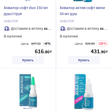
Аквалор софт duo 150 мл
Аквалор актив софт мини
душ/струя
50 мл душ
АКВАЛОР
АКВАЛОР
Доставим в аптеку
завтра
Доставим в аптеку
завтра
В наличии
В наличии
4
18
Цена:
647.22
Цена:
526.65
616
431
.80
.90
₽
₽
Купить
Купить