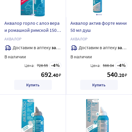
Аквалор горло с алоэ вера
Аквалор актив форте мини
и ромашкой римской 150
50 мл душ
мл
АКВАЛОР
АКВАЛОР
Доставим в аптеку
завтра
Доставим в аптеку
завтра
В наличии
В наличии
4
4
Цена:
726.55
Цена:
566.84
692
540
.40
.20
₽
₽
Купить
Купить