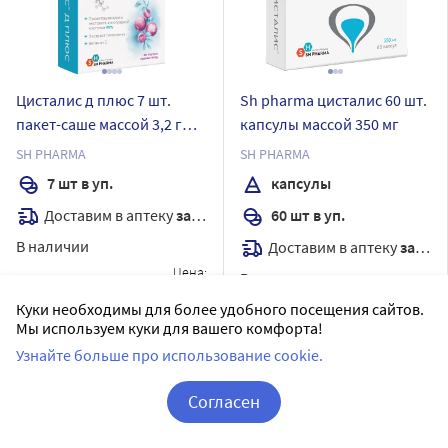
Цисталис д плюс 7 шт.
Sh pharma цисталис 60 шт.
пакет-саше массой 3,2 г
капсулы массой 350 мг
вкус лесные ягоды
SH PHARMA
SH PHARMA
7 шт в уп.
капсулы
Доставим в аптеку
завтра
60 шт в уп.
В наличии
Доставим в аптеку
завтра
Цена:
В наличии
993
.10
₽
Цена:
Куки необходимы для более удобного посещения сайтов.
1 467
Мы используем куки для вашего комфорта!
.30
₽
Купить
Узнайте больше про использование cookie.
Купить
Согласен
Корзина
Вход / Регистрация