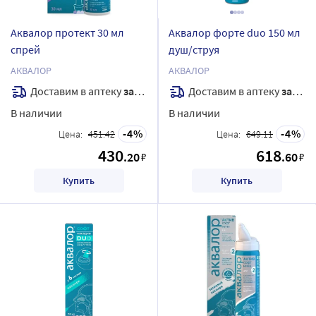
Аквалор протект 30 мл
Аквалор форте duo 150 мл
спрей
душ/струя
АКВАЛОР
АКВАЛОР
Доставим в аптеку
завтра
Доставим в аптеку
завтра
В наличии
В наличии
4
4
Цена:
451.42
Цена:
649.11
430
618
.20
.60
₽
₽
Купить
Купить