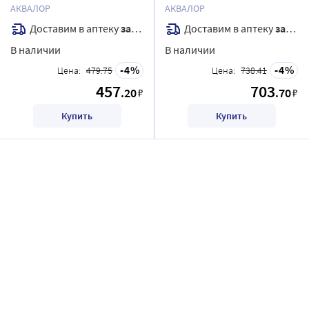
римской 150 мл душ/струя
АКВАЛОР
АКВАЛОР
Доставим в аптеку
завтра
Доставим в аптеку
завтра
В наличии
В наличии
4
4
Цена:
479.75
Цена:
738.41
457
703
.20
.70
₽
₽
Купить
Купить