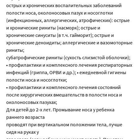
острых и хронических воспалительных заболеваний
полости носа, околоносовых пазух и носоглотки
(инфекционных, аллергических, атрофических): острые
и хронические риниты (насморк); острые и
хронические синуситы (в т.ч. гайморит); острые и
хронические деноидиты; аллергические и вазомоторные
риниты;
субатрофические риниты (сухость слизистой оболочки);
• профилактики и комплексного лечения респираторных
инфекций (гриппа, ОРВИ и др.); • ежедневной гигиены
полости носа и носоглотки;
• профилактики и комплексного лечения состояний
после хирургических вмешательств в полости носа и
околоносовых пазухах;
Для детей до 2-х лет. Промывание носа у ребенка
раннего возраста
проводят при вертикальном положении тела, лучше
сидя на руках у