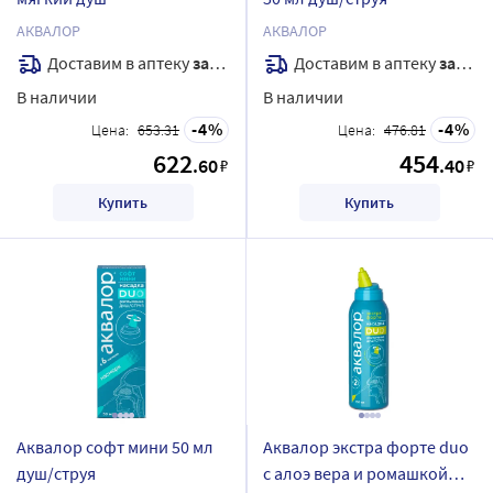
АКВАЛОР
АКВАЛОР
Доставим в аптеку
завтра
Доставим в аптеку
завтра
В наличии
В наличии
4
4
Цена:
653.31
Цена:
476.81
622
454
.60
.40
₽
₽
Купить
Купить
Аквалор софт мини 50 мл
Аквалор экстра форте duo
душ/струя
с алоэ вера и ромашкой