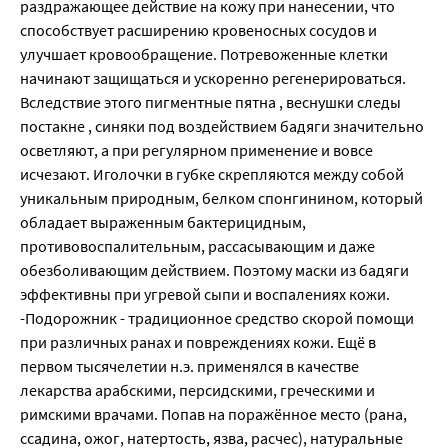
раздражающее действие на кожу при нанесении, что
способствует расширению кровеносных сосудов и
улучшает кровообращение. Потревоженные клетки
начинают защищаться и ускоренно регенерироваться.
Вследствие этого пигментные пятна , веснушки следы
постакне , синяки под воздействием бадяги значительно
осветляют, а при регулярном применение и вовсе
исчезают. Иголочки в губке скрепляются между собой
уникальным природным, белком спонгинином, который
обладает выраженным бактерицидным,
противовоспалительным, рассасывающим и даже
обезболивающим действием. Поэтому маски из бадяги
эффективны при угревой сыпи и воспалениях кожи.
-Подорожник - традиционное средство скорой помощи
при различных ранах и повреждениях кожи. Ещё в
первом тысячелетии н.э. применялся в качестве
лекарства арабскими, персидскими, греческими и
римскими врачами. Попав на поражённое место (рана,
ссадина, ожог, натертость, язва, расчес), натуральные