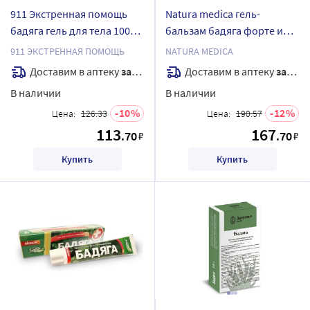
911 Экстренная помощь
Natura medica гель-
бадяга гель для тела 100
бальзам бадяга форте и
мл
конский каштан 85 мл
911 ЭКСТРЕННАЯ ПОМОЩЬ
NATURA MEDICA
Доставим в аптеку
завтра
Доставим в аптеку
завтра
В наличии
В наличии
10
12
Цена:
126.33
Цена:
190.57
113
167
.70
.70
₽
₽
Купить
Купить