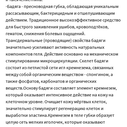
-Бадяга - пресноводная губка, обладающая уникальным
рассасывающим, бактерицидным и отшелушивающим
действием. Традиционное высокоэффективное средство
для быстрого заживления ушибов, кровоподтёков,
гематом, снижения болевых ощущений.
Трансдермальные (проводящие) свойства бадяги
значительно усиливают активность натуральных
компонентов геля. Действие основано на механическом
стимулировании микроциркуляции. Скелет бадяги
состоит из петлистой сети игл кремнезема, связанных
между собой органическим веществом - спонгином, а
также фосфатов, карбонатов и органических
веществ.Основу бадяги составляет элемент кремнезем,
который оказывает интенсивное действие на кожу на
клеточном уровне. Очищает кожу мёртвых клеток,
значительно стимулирует регенерацию клеток и
выработки эластина.Кремнезем в теле губки образует
целую сеть мелких иголочек, которые оказывают