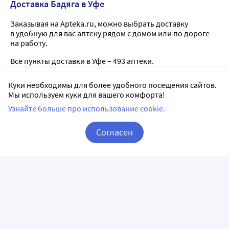
Доставка Бадяга в Уфе
Заказывая на Apteka.ru, можно выбрать доставку
в удобную для вас аптеку рядом с домом или по дороге
на работу.
Все пункты доставки в Уфе – 493 аптеки.
Куки необходимы для более удобного посещения сайтов.
Фармленд
5
Мы используем куки для вашего комфорта!
Узнайте больше про использование cookie.
г. Уфа, ул. Фурманова, 6
ежедневно с 08:00 по 22:00
Согласен
Способы оплаты:
Корзина
Вход / Регистрация
Фармленд
5
г. Уфа, пр-кт Октября, 68/1
ежедневно с 08:00 по 23:00