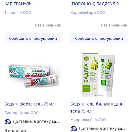
КАП ГРАНУЛЫ
(ПОРОШОК) БАДЯГА 5,0
ГОМЕОПАТ???
Талион -А ООО
КоролёвФарм ООО
Нет в наличии
Нет в наличии
Сообщить о поступлении
Сообщить о поступлении
Бадяга форте гель 75 мл
Бадяга гель-бальзам для
тела 75 мл
Бионор-Фарм ООО
Мирролла Лаб ООО
Доставим в аптеку
завтра
Доставим в аптеку
завтра
В наличии