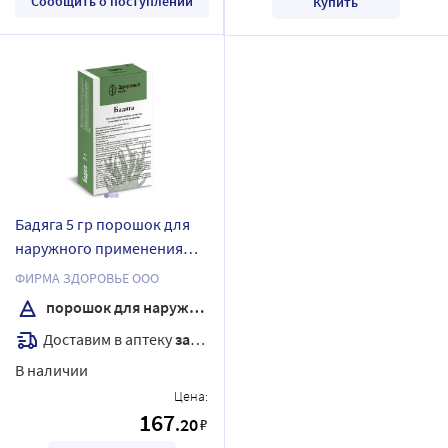
Сообщить о поступлении
Купить
Бадяга 5 гр порошок для
наружного применения
пакет
ФИРМА ЗДОРОВЬЕ ООО
порошок для наружного применения
Доставим в аптеку
завтра
В наличии
Цена:
167
.20
₽