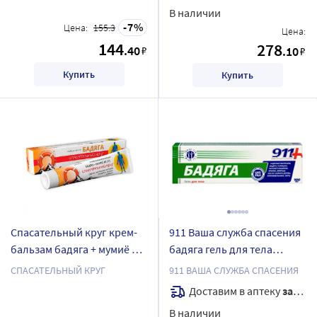
В наличии
7
Цена:
155.3
Цена:
144
278
.40
₽
.10
₽
Купить
Купить
Спасательный круг крем-
911 Ваша служба спасения
бальзам бадяга + мумиё 50
бадяга гель для тела
гр/ арт 097
косметический 100 мл
СПАСАТЕЛЬНЫЙ КРУГ
911 ВАША СЛУЖБА СПАСЕНИЯ
Доставим в аптеку
завтра
В наличии