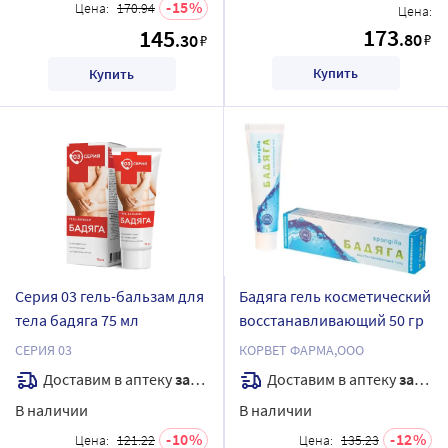
15
Цена:
170.94
Цена:
173
145
.80
.30
₽
₽
Купить
Купить
Серия 03 гель-бальзам для
Бадяга гель косметический
тела бадяга 75 мл
восстанавливающий 50 гр
СЕРИЯ 03
КОРВЕТ ФАРМА,ООО
Доставим в аптеку
завтра
Доставим в аптеку
завтра
В наличии
В наличии
10
12
Цена:
121.22
Цена:
135.23