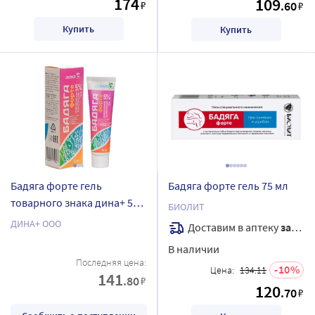
174
109
₽
.60
₽
Купить
Купить
Бадяга форте гель
Бадяга форте гель 75 мл
товарного знака дина+ 50
БИОЛИТ
мл
ДИНА+ ООО
Доставим в аптеку
завтра
В наличии
Последняя цена:
10
Цена:
134.11
141
.80
₽
120
.70
₽