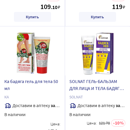
109
119
.10
₽
₽
Купить
Купить
Ка бадяга гель для тела 50
SOLNAT ГЕЛЬ-БАЛЬЗАМ
мл
ДЛЯ ЛИЦА И ТЕЛА БАДЯГА
НЕО 75МЛ
КА
SOLNAT
Доставим в аптеку
завтра
Доставим в аптеку
завтра
В наличии
В наличии
10
Цена:
121.78
Цена: