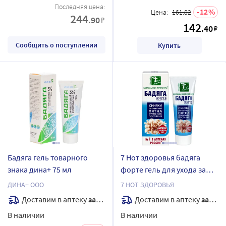
Последняя цена:
12
Цена:
161.82
244
.90
₽
142
.40
₽
Сообщить о поступлении
Купить
Бадяга гель товарного
7 Нот здоровья бадяга
знака дина+ 75 мл
форте гель для ухода за
кожей 75 мл
ДИНА+ ООО
7 НОТ ЗДОРОВЬЯ
Доставим в аптеку
завтра
Доставим в аптеку
завтра
В наличии
В наличии