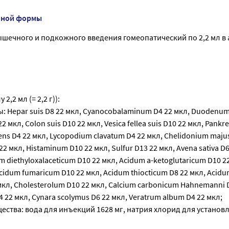
нной формы
шечного и подкожного введения гомеопатический по 2,2 мл в 
2,2 мл (= 2,2 г)):
 Hepar suis D8 22 мкл, Cyanocobalaminum D4 22 мкл, Duodenum 
2 мкл, Colon suis D10 22 мкл, Vesica fellea suis D10 22 мкл, Pankre
ns D4 22 мкл, Lycopodium clavatum D4 22 мкл, Chelidonium majus
 мкл, Histaminum D10 22 мкл, Sulfur D13 22 мкл, Avena sativa D6 
um diethyloxalaceticum D10 22 мкл, Acidum a-ketoglutaricum D10 2
cidum fumaricum D10 22 мкл, Acidum thiocticum D8 22 мкл, Acid
кл, Cholesterolum D10 22 мкл, Calcium carbonicum Hahnemanni D
D4 22 мкл, Cynara scolymus D6 22 мкл, Veratrum album D4 22 мкл;
ства: вода для инъекций 1628 мг, натрия хлорид для установ