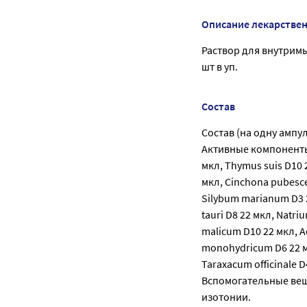
Описание лекарстве
Раствор для внутримы
шт в уп.
Состав
Состав (на одну ампулу 
Активные компоненты:
мкл, Thymus suis D10 2
мкл, Cinchona pubesce
Silybum marianum D3 22
tauri D8 22 мкл, Natri
malicum D10 22 мкл, A
monohydricum D6 22 м
Taraxacum officinale 
Вспомогательные веще
изотонии.