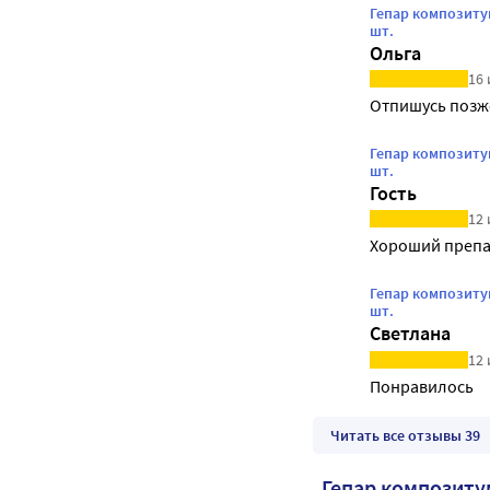
Гепар композиту
шт.
Ольга
16 
Отпишусь позж
Гепар композиту
шт.
Гость
12 
Хороший препа
Гепар композиту
шт.
Светлана
12 
Понравилось
Читать все отзывы 39
Гепар композиту