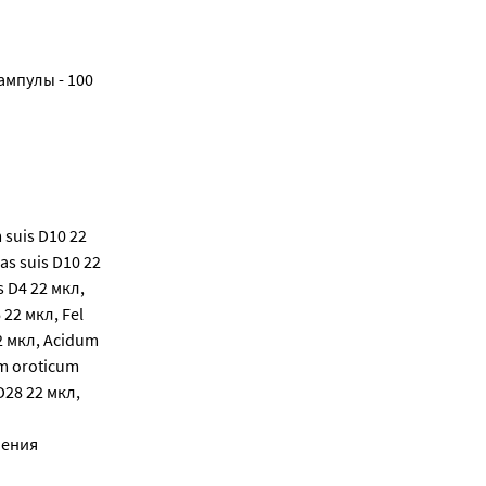
ампулы - 100
suis D10 22
as suis D10 22
 D4 22 мкл,
22 мкл, Fel
2 мкл, Acidum
um oroticum
28 22 мкл,
ления