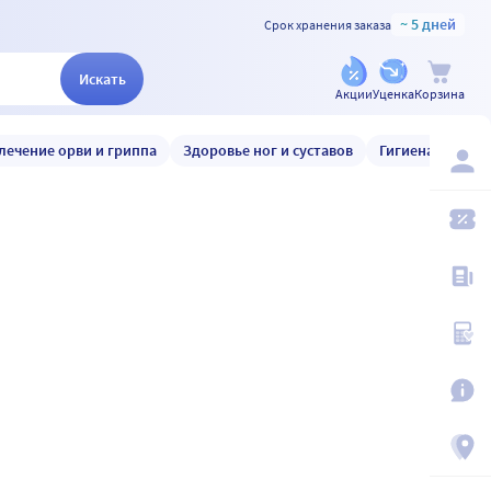
~ 5 дней
Срок хранения заказа
Искать
Акции
Уценка
Корзина
лечение орви и гриппа
Здоровье ног и суставов
Гигиена и уход