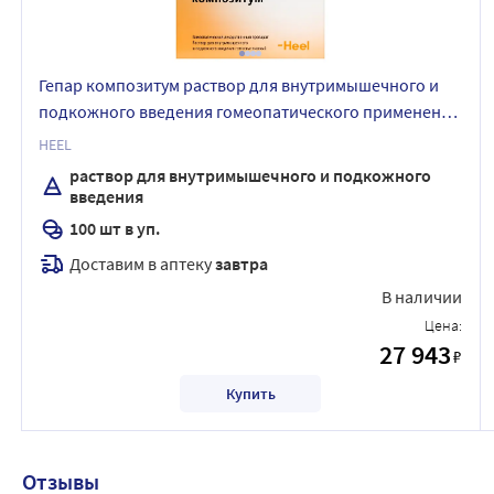
Гепар композитум раствор для внутримышечного и
подкожного введения гомеопатического применения
2,2 мл ампулы 100 шт.
HEEL
раствор для внутримышечного и подкожного
введения
100 шт в уп.
Доставим в аптеку
завтра
В наличии
Цена:
27 943
₽
Купить
Отзывы