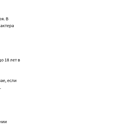
я. В
рактера
о 18 лет в
ае, если
.
ении