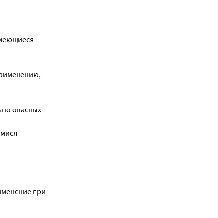
имеющиеся
применению,
ьно опасных
имися
именение при