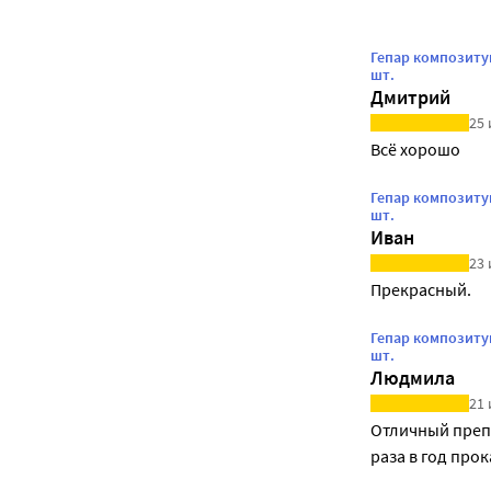
Гепар композиту
шт.
Дмитрий
25 
Всё хорошо
Гепар композиту
шт.
Иван
23 
Прекрасный.
Гепар композиту
шт.
Людмила
21 
Отличный препа
раза в год про