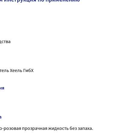
дства
ель Хеель ГмбХ
ия
а
о-розовая прозрачная жидкость без запаха.