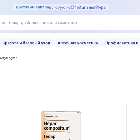
Доставим
завтра
в любую из
493 аптек
в
Уфа
Красота и базовый уход
Аптечная косметика
Профилактика и 
зитум в уфе