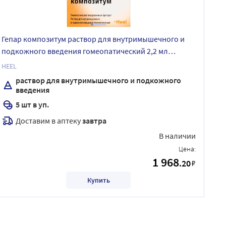
Гепар композитум раствор для внутримышечного и
подкожного введения гомеопатический 2,2 мл
ампулы 5 шт.
HEEL
раствор для внутримышечного и подкожного
введения
5 шт в уп.
Доставим в аптеку
завтра
В наличии
Цена:
1 968
.20
₽
Купить