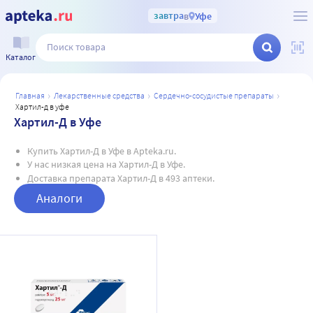
завтра
в
Уфе
Каталог
главная
лекарственные средства
сердечно-сосудистые препараты
хартил-д в уфе
Хартил-Д в Уфе
Купить Хартил-Д в Уфе в Apteka.ru.
У нас низкая цена на Хартил-Д в Уфе.
Доставка препарата Хартил-Д в 493 аптеки.
Аналоги