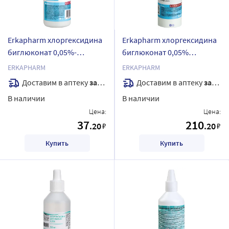
Erkapharm хлоргексидина
Erkapharm хлоргексидина
биглюконат 0,05%-
биглюконат 0,05%
южфарм средство
антисептик средство
ERKAPHARM
ERKAPHARM
дезинфицирующее
дезинфицирующее 150 мл/
Доставим в аптеку
завтра
Доставим в аптеку
завтра
кожный антисептик 100 мл
спрей
В наличии
В наличии
Цена:
Цена:
37
210
.20
.20
₽
₽
Купить
Купить