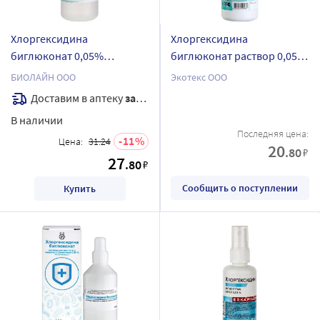
Хлоргексидина
Хлоргексидина
биглюконат 0,05%
биглюконат раствор 0,05%
средство
средство
БИОЛАЙН ООО
Экотекс ООО
дезинфицирующее 100 мл/
дезинфицирующее 100 мл
Доставим в аптеку
завтра
биолайн/
В наличии
Последняя цена:
11
Цена:
31.24
20
.80
₽
27
.80
₽
Сообщить о поступлении
Купить