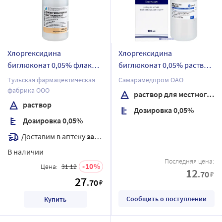
Хлоргексидина
Хлоргексидина
биглюконат 0,05% флакон-
биглюконат 0,05% раствор
капельница раствор 100
для местного и наружного
Тульская фармацевтическая
Самарамедпром ОАО
мл
применения 100 мл
фабрика ООО
раствор для местного и наружного применения
раствор
Дозировка 0,05%
Дозировка 0,05%
Доставим в аптеку
завтра
В наличии
Последняя цена:
10
Цена:
31.12
12
.70
₽
27
.70
₽
Сообщить о поступлении
Купить