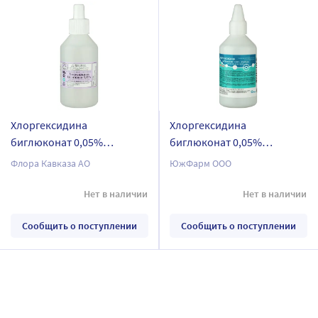
Хлоргексидина
Хлоргексидина
биглюконат 0,05%
биглюконат 0,05%
средство
южфарм средство
Флора Кавказа АО
ЮжФарм ООО
дезинфицирующее
дезинфицирующее 100 мл
кожный антисептик 100 мл
кожный антисептик
Нет в наличии
Нет в наличии
кожный антисептик
Сообщить о поступлении
Сообщить о поступлении