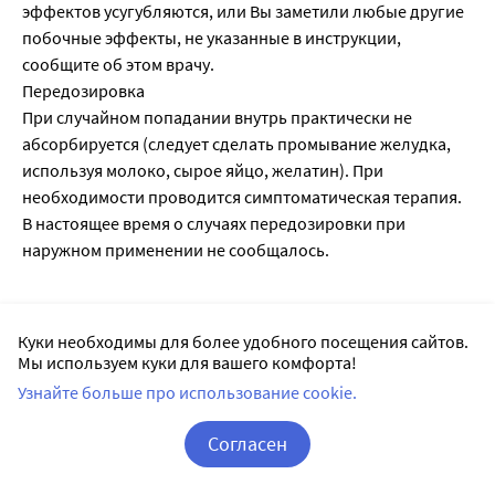
эффектов усугубляются, или Вы заметили любые другие
побочные эффекты, не указанные в инструкции,
сообщите об этом врачу.
Передозировка
При случайном попадании внутрь практически не
абсорбируется (следует сделать промывание желудка,
используя молоко, сырое яйцо, желатин). При
необходимости проводится симптоматическая терапия.
В настоящее время о случаях передозировки при
наружном применении не сообщалось.
Список литературы:
Куки необходимы для более удобного посещения сайтов.
1.
Государственный реестр лекарственных средств
;
Мы используем куки для вашего комфорта!
Узнайте больше про использование cookie.
2. Анатомо-терапевтическо-химическая классификация
(ATX);
Согласен
3. Официальная инструкция от производителя.
Корзина
Вход / Регистрация