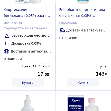
Хлоргексидина
Erkapharm хлоргексидина
биглюконат 0,05% раствор
биглюконат 0,05%
для местного применения
антисептик средство
Ивановская
ERKAPHARM
для наружного
дезинфицирующее 50 мл/
фармацевтическая фабрика
Доставим в аптеку
завтра
применения 100 мл
спрей
АО
раствор для местного применения
В наличии
флакон
Дозировка 0,05%
Доставим в аптеку
завтра
В наличии
9
Цена:
19.44
Цена:
143
17
.50
₽
₽
Купить
Купить