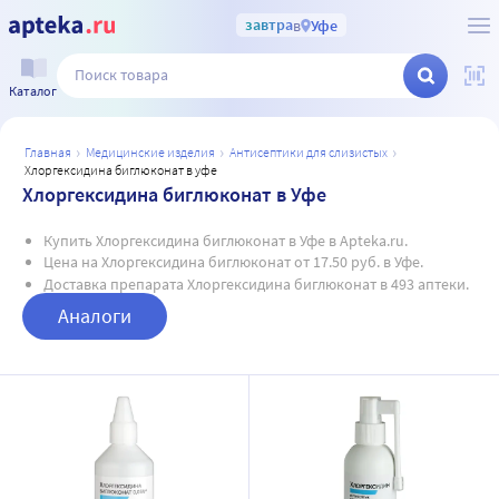
завтра
в
Уфе
Каталог
главная
медицинские изделия
антисептики для слизистых
хлоргексидина биглюконат в уфе
Хлоргексидина биглюконат в Уфе
Купить Хлоргексидина биглюконат в Уфе в Apteka.ru.
Цена на Хлоргексидина биглюконат от 17.50 руб. в Уфе.
Доставка препарата Хлоргексидина биглюконат в 493 аптеки.
Аналоги