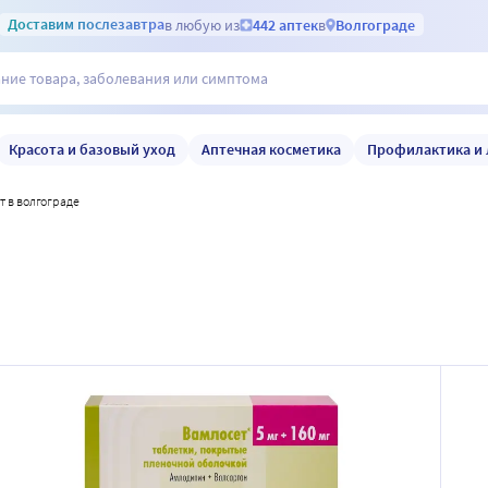
Доставим
послезавтра
в любую из
442 аптек
в
Волгограде
Красота и базовый уход
Аптечная косметика
Профилактика и 
ет в волгограде