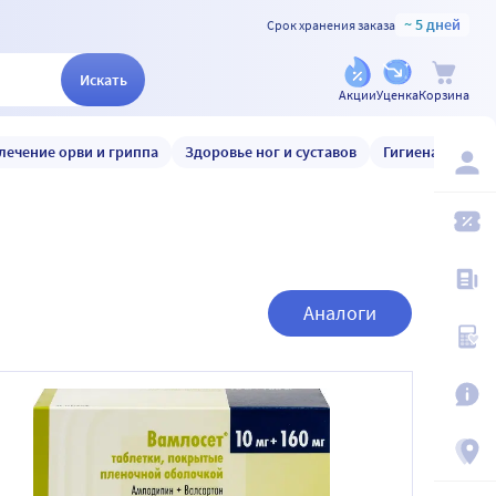
~ 5 дней
Срок хранения заказа
Искать
Акции
Уценка
Корзина
лечение орви и гриппа
Здоровье ног и суставов
Гигиена и уход
Аналоги