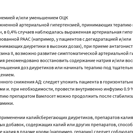
риемией и/или уменьшением ОЦК
ожненной артериальной гипертензией, принимающих терапию
, в 0,4% случаев наблюдалась выраженная артериальная гипо
рованной РААС (например, у пациентов с дегидратацией и/или
нимающих диуретики в высоких дозах), при приеме антагонис
зина II, возможно развитие симптоматической артериальной г
ия рекомендовано восстановить содержание натрия и/или вос
уменьшения доз диуретиков или начинать терапию под тщатель
ением.
нного снижения АД: следует уложить пациента в горизонтать
ми и. при необходимости, провести внутривенно инфузию 0.9 
апию препаратом Вамлосет можно продолжить после стабилиз
амики.
рименении калийсберегающих диуретиков, препаратов калия
ых добавок, содержащих калий или других препаратов, спосо
 калия в плазме крови (например, гепарин) следует соблюдат