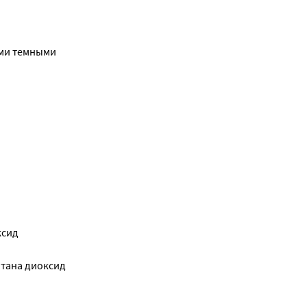
ыми темными
ксид
итана диоксид