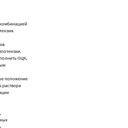
 комбинацией
тензия.
тов
ипотензии.
полнить ОЦК,
ным
ное положение
% раствора
ации
,
бных
ь