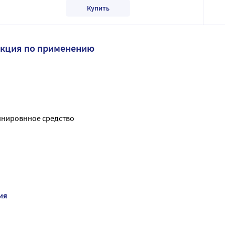
Купить
укция по применению
инировнное средство
ия