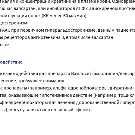
 калия и концентрации креатинина в плазме крови. Одновре
ключая валсартан, или ингибиторов АПФ с алискиреном против
ем функции почек (КК менее 60 мл/мин).
достеронизм
РААС при первичном гиперальдостеронизме, данным пациента
ы рецепторов ангиотензина II, в том числе валсартан.
отек
модействие
 взаимодействия для препарата Вамлосет (амлолипин/валсар
енение, требующее внимания
е препараты (например, альфа-адреноблокаторы, диуретики)
тва, оказывающие гипотензивное действие (например, трщик
ьфа-адреноблокаторы для лечения доброкачественной гипер
зы), могут усилить гипотензивный эффект.