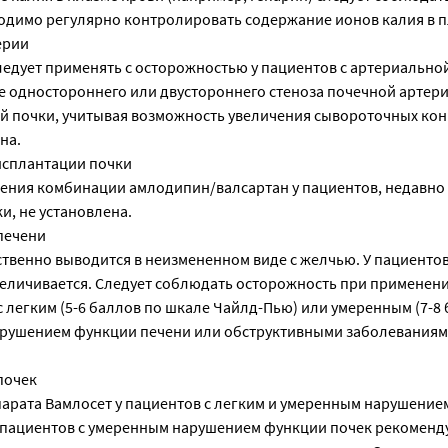
одимо регулярно контролировать содержание ионов калия в п
ерии
ледует применять с осторожностью у пациентов с артериально
е одностороннего или двустороннего стеноза почечной артери
й почки, учитывая возможность увеличения сывороточных ко
на.
нсплантации почки
ения комбинации амлодипин/валсартан у пациентов, недавно
и, не установлена.
печени
твенно выводится в неизмененном виде с желчью. У пациентов
увеличивается. Следует соблюдать осторожность при применен
 легким (5-6 баллов по шкале Чайлд-Пью) или умеренным (7-8
арушением функции печени или обструктивными заболевания
почек
арата Вамлосет у пациентов с легким и умеренным нарушение
 У пациентов с умеренным нарушением функции почек рекоменд