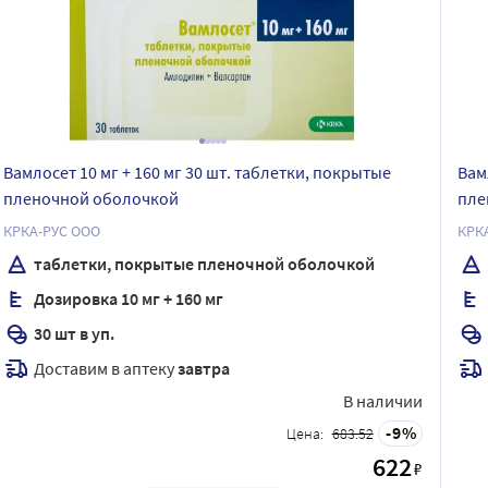
Вамлосет 10 мг + 160 мг 30 шт. таблетки, покрытые
Вам
пленочной оболочкой
пле
КРКА-РУС ООО
КРК
таблетки, покрытые пленочной оболочкой
Дозировка 10 мг + 160 мг
30 шт в уп.
Доставим в аптеку
завтра
В наличии
9
Цена:
683.52
622
₽