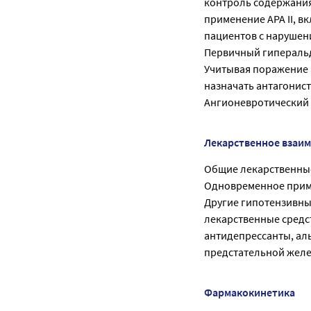
контроль содержания
применение АРА II, в
пациентов с нарушени
Первичный гипераль
Учитывая поражение 
назначать антагонист
Ангионевротический 
Лекарственное взаи
Общие лекарственные
Одновременное прим
Другие гипотензивны
лекарственные средс
антидепрессанты, ал
предстательной желе
Фармакокинетика