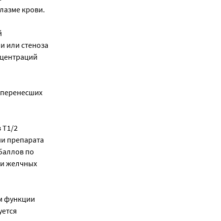
лазме крови.
й
и или стеноза
нцентраций
 перенесших
 T1/2
ии препарата
 баллов по
ми желчных
м функции
уется