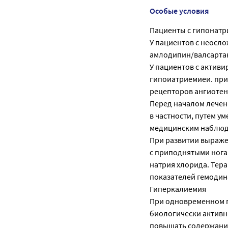
Особые условия
Пациенты с гипонат
У пациентов с неосл
амлодипин/валсартан
У пациентов с активи
гипоиатриемиеи. при
рецепторов ангиотен
Перед началом лечен
в частности, путем 
медицинским наблюд
При развитии выраже
с приподнятыми нога
натрия хлорида. Тер
показателей гемодин
Гиперкалиемия
При одновременном п
биологически активн
повышать содержание