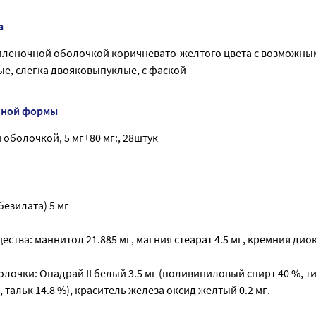
а
пленочной оболочкой коричневато-желтого цвета с возможн
ые, слегка двояковыпуклые, с фаской
нной формы
 оболочкой, 5 мг+80 мг:, 28штук
езилата) 5 мг
ства: маннитол 21.885 мг, магния стеарат 4.5 мг, кремния дио
лочки: Опадрай II белый 3.5 мг (поливиниловый спирт 40 %, т
, тальк 14.8 %), краситель железа оксид желтый 0.2 мг.