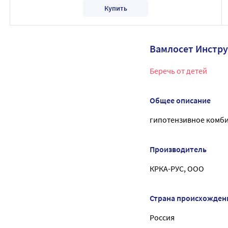
Купить
Вамлосет Инстр
Беречь от детей
Общее описание
гипотензивное комб
Производитель
КРКА-РУС, ООО
Страна происхожден
Россия