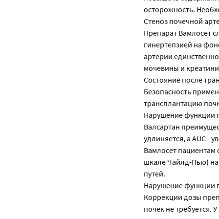
осторожность. Необх
Стеноз почечной арт
Препарат Вамлосет с
гинертепзией на фон
артерии единственно
мочевины и креатини
Состояние после тра
Безопасность примен
трансплантацию почк
Нарушение функции 
Валсартан преимущес
удлиняется, a AUC - 
Вамлосет пациентам с
шкале Чайлд-Пью) н
путей.
Нарушение функции 
Коррекции дозы преп
почек не требуется.