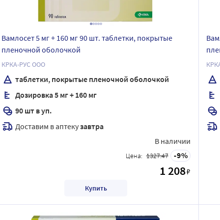
Вамлосет 5 мг + 160 мг 90 шт. таблетки, покрытые
Вам
пленочной оболочкой
пле
КРКА-РУС ООО
КРК
таблетки, покрытые пленочной оболочкой
Дозировка 5 мг + 160 мг
90 шт в уп.
Доставим в аптеку
завтра
В наличии
9
Цена:
1327.47
1 208
₽
Купить