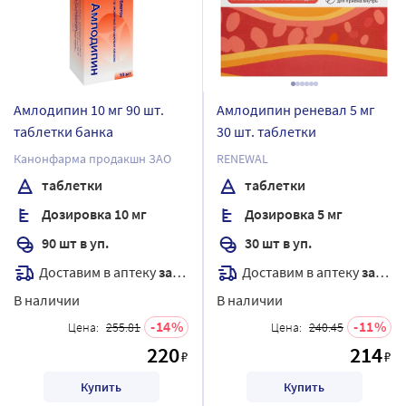
Амлодипин 10 мг 90 шт.
Амлодипин реневал 5 мг
таблетки банка
30 шт. таблетки
Канонфарма продакшн ЗАО
RENEWAL
таблетки
таблетки
Дозировка 10 мг
Дозировка 5 мг
90 шт в уп.
30 шт в уп.
Доставим в аптеку
завтра
Доставим в аптеку
завтра
В наличии
В наличии
14
11
Цена:
255.81
Цена:
240.45
220
214
₽
₽
Купить
Купить