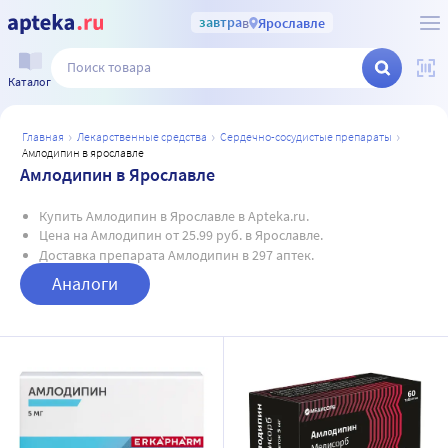
завтра
в
Ярославле
Каталог
главная
лекарственные средства
сердечно-сосудистые препараты
амлодипин в ярославле
Амлодипин в Ярославле
Купить Амлодипин в Ярославле в Apteka.ru.
Цена на Амлодипин от 25.99 руб. в Ярославле.
Доставка препарата Амлодипин в 297 аптек.
Аналоги