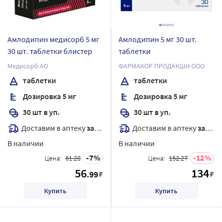
Амлодипин медисорб 5 мг
Амлодипин 5 мг 30 шт.
30 шт. таблетки блистер
таблетки
Медисорб АО
ФАРМАКОР ПРОДАКШН ООО
таблетки
таблетки
Дозировка 5 мг
Дозировка 5 мг
30 шт в уп.
30 шт в уп.
Доставим в аптеку
завтра
Доставим в аптеку
завтра
В наличии
В наличии
7
12
Цена:
61.28
Цена:
152.27
56
134
.99
₽
₽
Купить
Купить