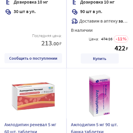
Дозировка 10 мг
Дозировка 10 мг
30 шт в уп.
90 шт в уп.
Доставим в аптеку
завтра
В наличии
Последняя цена:
11
Цена:
474.16
213
.00
₽
422
₽
Сообщить о поступлении
Купить
Амлодипин реневал 5 мг
Амлодипин 5 мг 90 шт.
60 шт. таблетки
банка таблетки