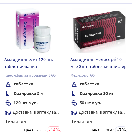
Амлодипин 5 мг 120 шт.
Амлодипин медисорб 10
таблетки банка
мг 50 шт. таблетки блистер
Канонфарма продакшн ЗАО
Медисорб АО
таблетки
таблетки
Дозировка 5 мг
Дозировка 10 мг
120 шт в уп.
50 шт в уп.
Доставим в аптеку
завтра
Доставим в аптеку
завтра
В наличии
В наличии
14
7
Цена:
268.6
Цена:
170.97