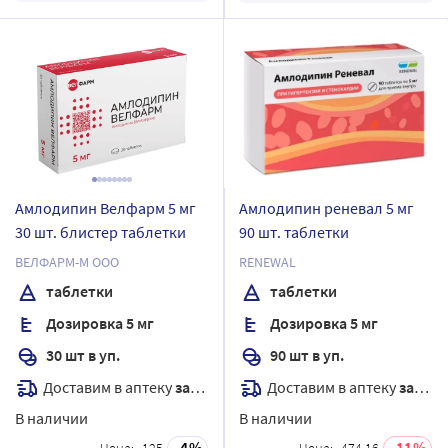
Амлодипин Велфарм 5 мг
Амлодипин реневал 5 мг
30 шт. блистер таблетки
90 шт. таблетки
ВЕЛФАРМ-М ООО
RENEWAL
таблетки
таблетки
Дозировка 5 мг
Дозировка 5 мг
30 шт в уп.
90 шт в уп.
Доставим в аптеку
завтра
Доставим в аптеку
завтра
В наличии
В наличии
4
11
Цена:
125
Цена:
474.16