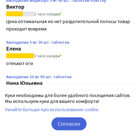
Амлодипин медисорб 5 мг 90 шт. таблетки блистер
Виктор
2 часа назад
Цена оптимальная но нет разделительной полосы товар 
проходит вовремя
Амлодипин 5 мг 30 шт. таблетки
Елена
3 часа назад
отекают оги
Амлодипин 10 мг 90 шт. таблетки
Нина Юрьевна
4 часа назад
Куки необходимы для более удобного посещения сайтов.
Уже много лет мой базовый препарат
Мы используем куки для вашего комфорта!
Узнайте больше про использование cookie.
Читать все отзывы 3582
Согласен
Амлодипин Инструкция по применению
Корзина
Вход / Регистрация