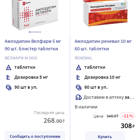
Амлодипин Велфарм 5 мг
Амлодипин реневал 10 мг
90 шт. блистер таблетки
60 шт. таблетки
ВЕЛФАРМ-М ООО
RENEWAL
таблетки
таблетки
Дозировка 5 мг
Дозировка 10 мг
90 шт в уп.
60 шт в уп.
Доставим в аптеку
завтра
В наличии
Последняя цена:
11
Цена:
346.07
268
.00
₽
308
₽
Сообщить о поступлении
Купить