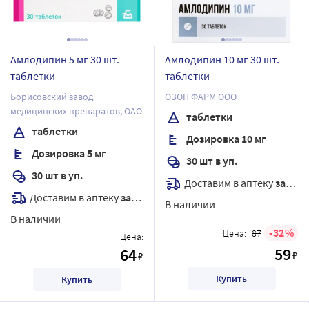
Амлодипин 5 мг 30 шт.
Амлодипин 10 мг 30 шт.
таблетки
таблетки
Борисовский завод
ОЗОН ФАРМ ООО
медицинских препаратов, ОАО
таблетки
таблетки
Дозировка 10 мг
Дозировка 5 мг
30 шт в уп.
30 шт в уп.
Доставим в аптеку
завтра
Доставим в аптеку
завтра
В наличии
В наличии
32
Цена:
87
Цена:
59
64
₽
₽
Купить
Купить