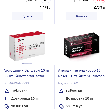
119
422
₽
₽
Купить
Купить
Амлодипин Велфарм 10 мг
Амлодипин медисорб 10
90 шт. блистер таблетки
мг 60 шт. таблетки блистер
ВЕЛФАРМ-М ООО
Медисорб АО
таблетки
таблетки
Дозировка 10 мг
Дозировка 10 мг
90 шт в уп.
60 шт в уп.