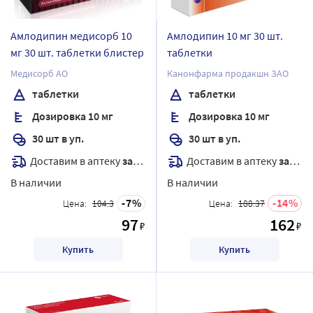
Амлодипин медисорб 10
Амлодипин 10 мг 30 шт.
мг 30 шт. таблетки блистер
таблетки
Медисорб АО
Канонфарма продакшн ЗАО
таблетки
таблетки
Дозировка 10 мг
Дозировка 10 мг
30 шт в уп.
30 шт в уп.
Доставим в аптеку
завтра
Доставим в аптеку
завтра
В наличии
В наличии
7
14
Цена:
104.3
Цена:
188.37
97
162
₽
₽
Купить
Купить