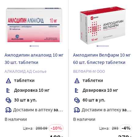
Амлодипин алкалоид 10 мг
Амлодипин Велфарм 10 мг
30 шт. таблетки
60 шт. блистер таблетки
АЛКАЛОИД АД Скопье
ВЕЛФАРМ-М ООО
таблетки
таблетки
Дозировка 10 мг
Дозировка 10 мг
30 шт в уп.
60 шт в уп.
Доставим в аптеку
завтра
Доставим в аптеку
завтра
В наличии
В наличии
10
4
Цена:
208.89
Цена:
293