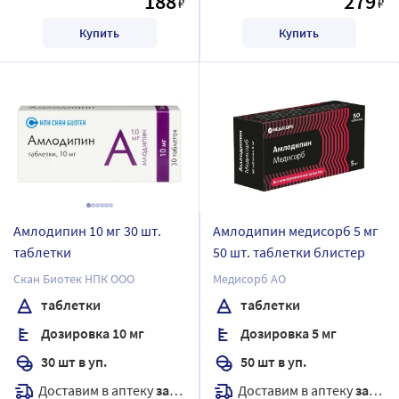
188
279
₽
₽
Купить
Купить
Амлодипин 10 мг 30 шт.
Амлодипин медисорб 5 мг
таблетки
50 шт. таблетки блистер
Скан Биотек НПК ООО
Медисорб АО
таблетки
таблетки
Дозировка 10 мг
Дозировка 5 мг
30 шт в уп.
50 шт в уп.
Доставим в аптеку
завтра
Доставим в аптеку
завтра