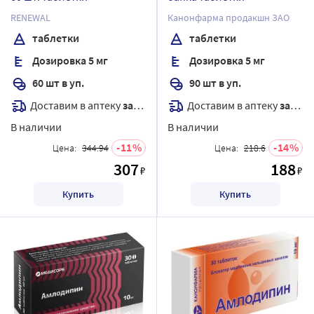
RENEWAL
Канонфарма продакшн ЗАО
таблетки
таблетки
Дозировка 5 мг
Дозировка 5 мг
60 шт в уп.
90 шт в уп.
Доставим в аптеку
завтра
Доставим в аптеку
завтра
В наличии
В наличии
11
14
Цена:
344.94
Цена:
218.6
307
188
₽
₽
Купить
Купить