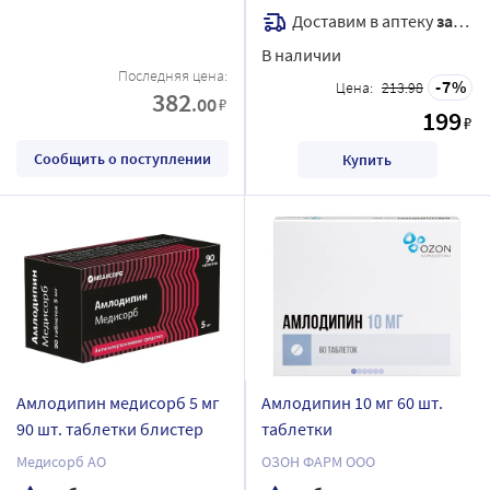
Доставим в аптеку
завтра
В наличии
Последняя цена:
7
Цена:
213.98
382
.00
₽
199
₽
Сообщить о поступлении
Купить
Амлодипин медисорб 5 мг
Амлодипин 10 мг 60 шт.
90 шт. таблетки блистер
таблетки
Медисорб АО
ОЗОН ФАРМ ООО