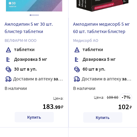
Амлодипин 5 мг 30 шт.
Амлодипин медисорб 5 мг
блистер таблетки
60 шт. таблетки блистер
ВЕЛФАРМ-М ООО
Медисорб АО
таблетки
таблетки
Дозировка 5 мг
Дозировка 5 мг
30 шт в уп.
60 шт в уп.
Доставим в аптеку
завтра
Доставим в аптеку
завтра
В наличии
В наличии
7
Цена:
109.68
Цена:
183
102
.99
₽
₽
Купить
Купить