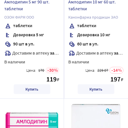
Амлодипин 5 мг 90 шт.
Амлодипин 10 мг 60 шт.
таблетки
таблетки
ОЗОН ФАРМ ООО
Канонфарма продакшн ЗАО
таблетки
таблетки
Дозировка 5 мг
Дозировка 10 мг
90 шт в уп.
60 шт в уп.
Доставим в аптеку
завтра
Доставим в аптеку
завтра
В наличии
В наличии
30
14
Цена:
170
Цена:
229.07
119
197
₽
₽
Купить
Купить