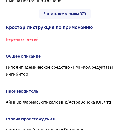
Пью на постоянной основе
Читать все отзывы 379
Крестор Инструкция по применению
Беречь от детей
Общее описание
Гиполипидемическое средство - ГМГ-КоА редуктазы
ингибитор
Производитель
АйПиЭр Фармасьютикалс Инк/АстраЗенека ЮК Лтд
Страна происхождения
Пуэрто-Рико (США) / Великобритания