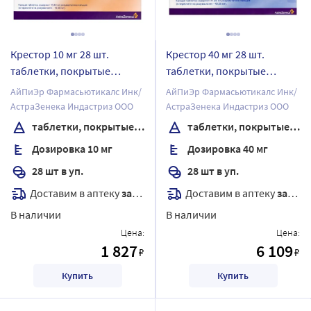
Крестор 10 мг 28 шт.
Крестор 40 мг 28 шт.
таблетки, покрытые
таблетки, покрытые
пленочной оболочкой
пленочной оболочкой
АйПиЭр Фармасьютикалс Инк/
АйПиЭр Фармасьютикалс Инк/
АстраЗенека Индастриз ООО
АстраЗенека Индастриз ООО
таблетки, покрытые пленочной оболочкой
таблетки, покрытые пленочной оболочкой
Дозировка 10 мг
Дозировка 40 мг
28 шт в уп.
28 шт в уп.
Доставим в аптеку
завтра
Доставим в аптеку
завтра
В наличии
В наличии
Цена:
Цена:
1 827
6 109
₽
₽
Купить
Купить