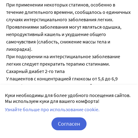
При применении некоторых статинов, особенно в
течение длительного времени, сообщалось о единичных
случаях интерстициального заболевания легких.
Проявлениями заболевания могут являться одышка,
непродуктивный кашель и ухудшение общего
самочувствия (слабость, снижение массы тела и
лихорадка).
При подозрении на интерстициальное заболевание
легких следует прекратить терапию статинами.
Сахарный диабет 2-го типа
У пациентов с концентрацией глюкозы от 5,6 до 6,9
ммоль/л терапия препаратом Крестор® ассоциировалась
с повышенным риском развития сахарного диабета 2-го
Куки необходимы для более удобного посещения сайтов.
типа.
Мы используем куки для вашего комфорта!
ВЛИЯНИЕ НА СПОСОБНОСТЬ УПРАВЛЯТЬ АВТОМОБИЛЕМ
Узнайте больше про использование cookie.
И ДРУГИМИ МЕХАНИЗМАМИ
Не проводилось исследований по изучению влияния
Согласен
препарата Крестор® на способность управлять
Корзина
Вход / Регистрация
транспортным средством и использовать механизмы.