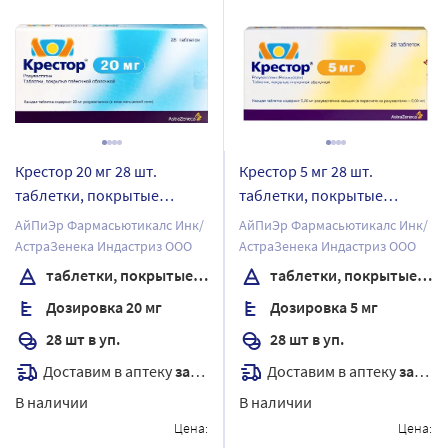
Крестор 20 мг 28 шт.
Крестор 5 мг 28 шт.
таблетки, покрытые
таблетки, покрытые
пленочной оболочкой
пленочной оболочкой
АйПиЭр Фармасьютикалс Инк/
АйПиЭр Фармасьютикалс Инк/
АстраЗенека Индастриз ООО
АстраЗенека Индастриз ООО
таблетки, покрытые пленочной оболочкой
таблетки, покрытые пленочной оболочкой
Дозировка 20 мг
Дозировка 5 мг
28 шт в уп.
28 шт в уп.
Доставим в аптеку
завтра
Доставим в аптеку
завтра
В наличии
В наличии
Цена:
Цена: