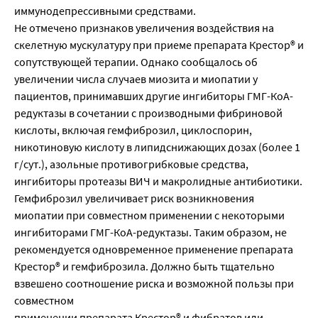
иммунодепрессивными средствами.
Не отмечено признаков увеличения воздействия на
скелетную мускулатуру при приеме препарата Крестор® и
сопутствующей терапии. Однако сообщалось об
увеличении числа случаев миозита и миопатии у
пациентов, принимавших другие ингибиторы ГМГ-КоА-
редуктазы в сочетании с производными фибриновой
кислоты, включая гемфиброзил, циклоспорин,
никотиновую кислоту в липидснижающих дозах (более 1
г/сут.), азольные противогрибковые средства,
ингибиторы протеазы ВИЧ и макролидные антибиотики.
Гемфиброзил увеличивает риск возникновения
миопатии при совместном применении с некоторыми
ингибиторами ГМГ-КоА-редуктазы. Таким образом, не
рекомендуется одновременное применение препарата
Крестор® и гемфиброзила. Должно быть тщательно
взвешено соотношение риска и возможной пользы при
совместном
применении препарата Крестор® и фибратов или