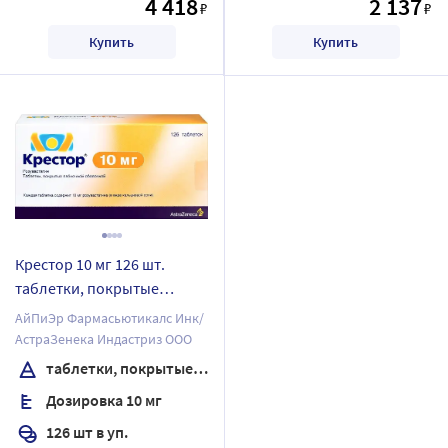
4 418
2 137
₽
₽
Купить
Купить
Крестор 10 мг 126 шт.
таблетки, покрытые
пленочной оболочкой
АйПиЭр Фармасьютикалс Инк/
АстраЗенека Индастриз ООО
таблетки, покрытые пленочной оболочкой
Дозировка 10 мг
126 шт в уп.