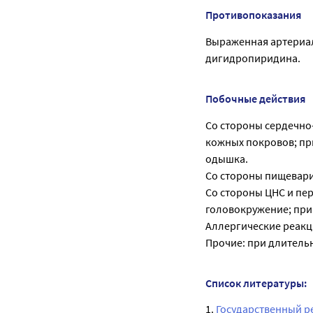
Противопоказания
Выраженная артериал
дигидропиридина.
Побочные действия
Со стороны сердечно
кожных покровов; при
одышка.
Со стороны пищеварит
Со стороны ЦНС и пер
головокружение; при
Аллергические реакци
Прочие: при длительн
Список литературы:
1.
Государственный р