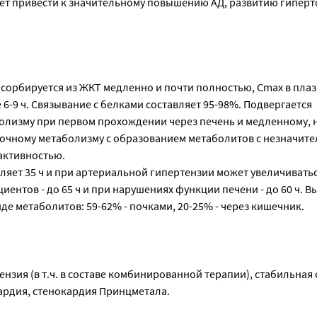
ет привести к значительному повышению АД, развитию гиперт
бсорбируется из ЖКТ медленно и почти полностью, Cmax в пла
е 6-9 ч. Связывание с белками составляет 95-98%. Подвергается
лизму при первом прохождении через печень и медленному, 
очному метаболизму с образованием метаболитов с незначит
активностью.
вляет 35 ч и при артериальной гипертензии может увеличивать
циентов - до 65 ч и при нарушениях функции печени - до 60 ч. 
де метаболитов: 59-62% - почками, 20-25% - через кишечник.
нзия (в т.ч. в составе комбинированной терапии), стабильная
ардия, стенокардия Принцметала.