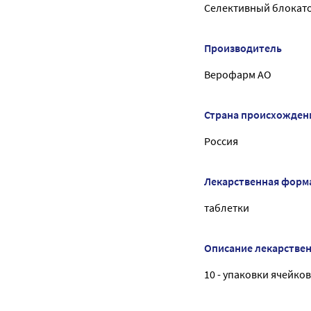
Селективный блокато
Производитель
Верофарм АО
Страна происхожден
Россия
Лекарственная форм
таблетки
Описание лекарстве
10 - упаковки ячейко