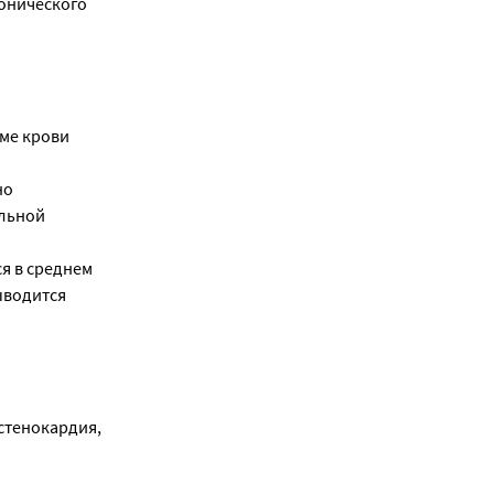
онического
зме крови
но
ельной
ся в среднем
Выводится
 стенокардия,