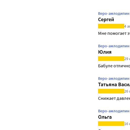
Веро-амлодипин 1
Сергей
4 а
Мне помогает э
Веро-амлодипин 5
Юлия
29 
Бабуле отличн
Веро-амлодипин 1
Татьяна Васи
26 
Снижает давле
Веро-амлодипин 1
Ольга
16 