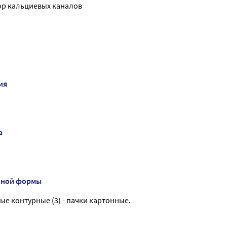
р кальциевых каналов
ия
а
нной формы
вые контурные (3) - пачки картонные.