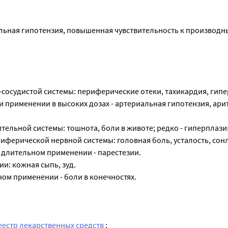
ьная гипотензия, повышенная чувствительность к производн
-сосудистой системы: периферические отеки, тахикардия, гип
 применении в высоких дозах - артериальная гипотензия, ари
ельной системы: тошнота, боли в животе; редко - гиперплази
иферической нервной системы: головная боль, усталость, сон
 длительном применении - парестезии.
и: кожная сыпь, зуд.
ом применении - боли в конечностях.
еестр лекарственных средств
;