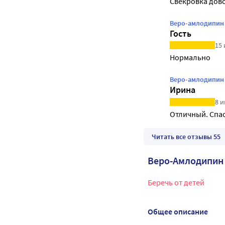
Свекровка дов
Веро-амлодипин 5
Гость
15 
Нормально
Веро-амлодипин 5
Ирина
8 и
Отличный. Спас
Читать все отзывы 55
Веро-Амлодипин
Беречь от детей
Общее описание