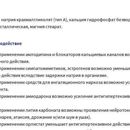
 натрия крахмалгликолят (тип А), кальция гидрофосфат безво
таллическая, магния стеарат.
модействие
применении амлодипина и блокаторов кальциевых каналов в
ного действия.
применении симпатомиметиков, эстрогенов возможно уменьш
 действия вследствие задержки натрия в организме.
рименении средств для ингаляционного наркоза возможно у
кта.
применении амиодарона возможно усиление антигипертензив
рименении лития карбоната возможны проявления нейротокс
диарея, атаксия, дрожание и/или шум в ушах).
рименении орлистат уменьшает антигипертензивное действи