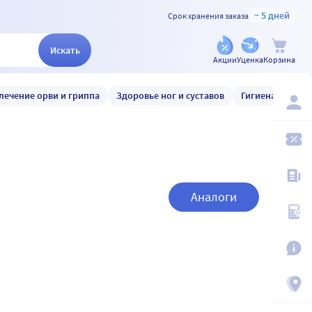
~ 5 дней
Срок хранения заказа
Искать
Акции
Уценка
Корзина
лечение орви и гриппа
Здоровье ног и суставов
Гигиена и уход
Аналоги