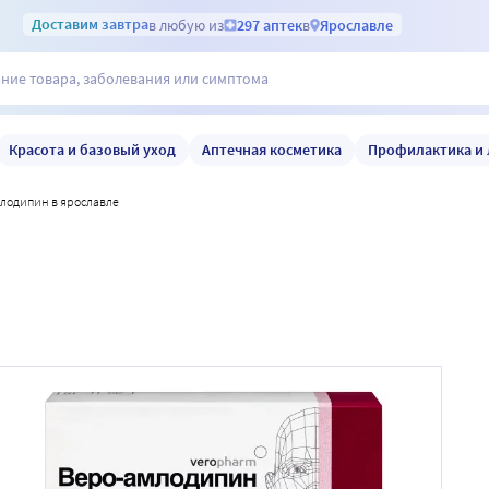
Доставим
завтра
в любую из
297 аптек
в
Ярославле
Красота и базовый уход
Аптечная косметика
Профилактика и 
млодипин в ярославле