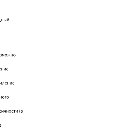
дный,
озможно
ение
силение
ного
ичности (в
е