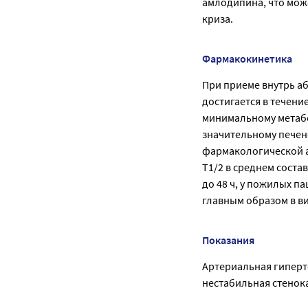
амлодипина, что мож
криза.
Фармакокинетика
При приеме внутрь а
достигается в течени
минимальному метабо
значительному печен
фармакологической 
T1/2 в среднем соста
до 48 ч, у пожилых па
главным образом в ви
Показания
Артериальная гиперте
нестабильная стенок