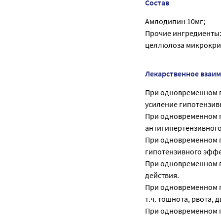
Состав
Амлодипин 10мг;
Прочие ингредиенты:
целлюлоза микрокрис
Лекарственное взаи
При одновременном 
усиление гипотензив
При одновременном 
антигипертензивного
При одновременном п
гипотензивного эффе
При одновременном 
действия.
При одновременном п
т.ч. тошнота, рвота, 
При одновременном п