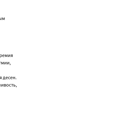
ым
еремия
тмии,
я десен.
ливость,