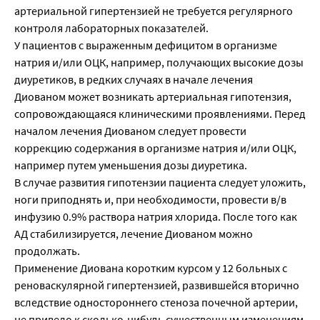
артериальной гипертензией не требуется регулярного
контроля лабораторных показателей.
У пациентов с выраженным дефицитом в организме
натрия и/или ОЦК, например, получающих высокие дозы
диуретиков, в редких случаях в начале лечения
Диованом может возникать артериальная гипотензия,
сопровождающаяся клиническими проявлениями. Перед
началом лечения Диованом следует провести
коррекцию содержания в организме натрия и/или ОЦК,
например путем уменьшения дозы диуретика.
В случае развития гипотензии пациента следует уложить,
ноги приподнять и, при необходимости, провести в/в
инфузию 0.9% раствора натрия хлорида. После того как
АД стабилизируется, лечение Диованом можно
продолжать.
Применение Диована коротким курсом у 12 больных с
реноваскулярной гипертензией, развившейся вторично
вследствие одностороннего стеноза почечной артерии,
не привело к сколько-нибудь существенным изменениям