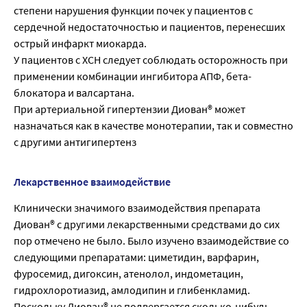
степени нарушения функции почек у пациентов с
сердечной недостаточностью и пациентов, перенесших
острый инфаркт миокарда.
У пациентов с ХСН следует соблюдать осторожность при
применении комбинации ингибитора АПФ, бета-
блокатора и валсартана.
При артериальной гипертензии Диован® может
назначаться как в качестве монотерапии, так и совместно
с другими антигипертенз
Лекарственное взаимодействие
Клинически значимого взаимодействия препарата
Диован® с другими лекарственными средствами до сих
пор отмечено не было. Было изучено взаимодействие со
следующими препаратами: циметидин, варфарин,
фуросемид, дигоксин, атенолол, индометацин,
гидрохлоротиазид, амлодипин и глибенкламид.
Поскольку Диован® не подвергается сколько-нибудь