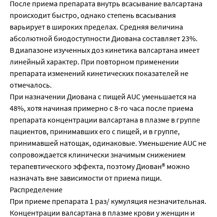
После приема препарата внутрь всасывание валсартана
происходит быстро, однако степень всасывания
варьирует в широких пределах. Средняя величина
абсолютной биодоступности Диована составляет 23%.
В диапазоне изученных доз кинетика валсартана имеет
линейный характер. При повторном применении
препарата изменений кинетических показателей не
отмечалось.
При назначении Диована с пищей AUC уменьшается на
48%, хотя начиная примерно с 8-го часа после приема
препарата концентрации валсартана в плазме в группе
пациентов, принимавших его с пищей, и в группе,
принимавшей натощак, одинаковые. Уменьшение AUC не
сопровождается клинически значимым снижением
терапевтического эффекта, поэтому Диован® можно
назначать вне зависимости от приема пищи.
Распределение
При приеме препарата 1 раз/ кумуляция незначительная.
Концентрации валсартана в плазме крови у женщин и