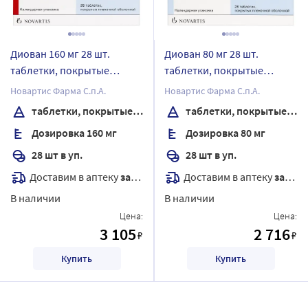
Диован 160 мг 28 шт.
Диован 80 мг 28 шт.
таблетки, покрытые
таблетки, покрытые
пленочной оболочкой
пленочной оболочкой
Новартис Фарма С.п.А.
Новартис Фарма С.п.А.
таблетки, покрытые пленочной оболочкой
таблетки, покрытые пленочной оболочкой
Дозировка 160 мг
Дозировка 80 мг
28 шт в уп.
28 шт в уп.
Доставим в аптеку
завтра
Доставим в аптеку
завтра
В наличии
В наличии
Цена:
Цена:
3 105
2 716
₽
₽
Купить
Купить