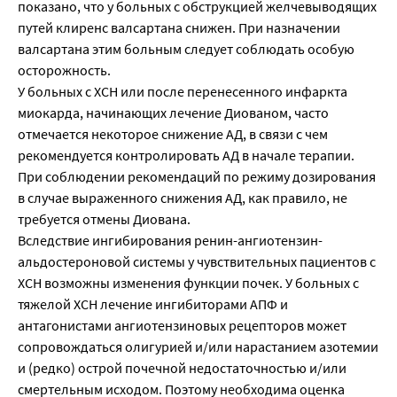
показано, что у больных с обструкцией желчевыводящих
путей клиренс валсартана снижен. При назначении
валсартана этим больным следует соблюдать особую
осторожность.
У больных с ХСН или после перенесенного инфаркта
миокарда, начинающих лечение Диованом, часто
отмечается некоторое снижение АД, в связи с чем
рекомендуется контролировать АД в начале терапии.
При соблюдении рекомендаций по режиму дозирования
в случае выраженного снижения АД, как правило, не
требуется отмены Диована.
Вследствие ингибирования ренин-ангиотензин-
альдостероновой системы у чувствительных пациентов с
ХСН возможны изменения функции почек. У больных с
тяжелой ХСН лечение ингибиторами АПФ и
антагонистами ангиотензиновых рецепторов может
сопровождаться олигурией и/или нарастанием азотемии
и (редко) острой почечной недостаточностью и/или
смертельным исходом. Поэтому необходима оценка