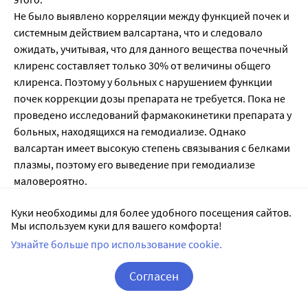
Не было выявлено корреляции между функцией почек и
системным действием валсартана, что и следовало
ожидать, учитывая, что для данного вещества почечный
клиренс составляет только 30% от величины общего
клиренса. Поэтому у больных с нарушением функции
почек коррекции дозы препарата не требуется. Пока не
проведено исследований фармакокинетики препарата у
больных, находящихся на гемодиализе. Однако
валсартан имеет высокую степень связывания с белками
плазмы, поэтому его выведение при гемодиализе
маловероятно.
Около 70% от величины всосавшейся дозы валсартана
Куки необходимы для более удобного посещения сайтов.
экскретируется с желчью, преимущественно в
Мы используем куки для вашего комфорта!
неизмененном виде. Валсартан не подвергается
Узнайте больше про использование cookie.
значительной биотрансформации, системное действие
валсартана не коррелирует со степенью нарушений
Согласен
функции печени. Поэтому у больных с печеночной
недостаточностью небилиарного происхождения и при
Корзина
Вход / Регистрация