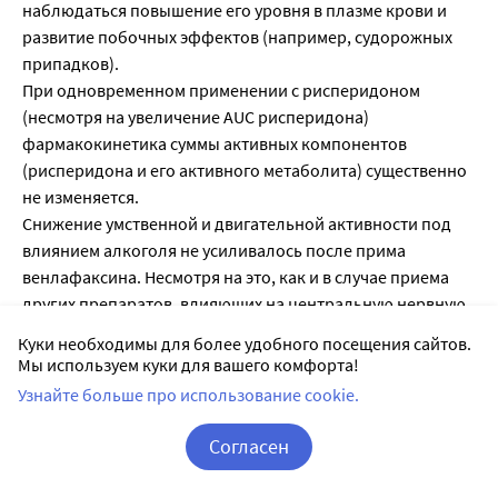
наблюдаться повышение его уровня в плазме крови и
развитие побочных эффектов (например, судорожных
припадков).
При одновременном применении с рисперидоном
(несмотря на увеличение AUC рисперидона)
фармакокинетика суммы активных компонентов
(рисперидона и его активного метаболита) существенно
не изменяется.
Снижение умственной и двигательной активности под
влиянием алкоголя не усиливалось после прима
венлафаксина. Несмотря на это, как и в случае приема
других препаратов, влияющих на центральную нервную
систему, во время терапии венлафаксином не
Куки необходимы для более удобного посещения сайтов.
рекомендуется употребление алкогольных напитков.
Мы используем куки для вашего комфорта!
На фоне приема венлафаксина следует соблюдать
Узнайте больше про использование cookie.
особую осторожность при электросудорожной терапии,
так как опыт применения венлафаксина в этих условиях
Согласен
отсутствует.
Корзина
Вход / Регистрация
Лекарственные препараты, метаболизируемые