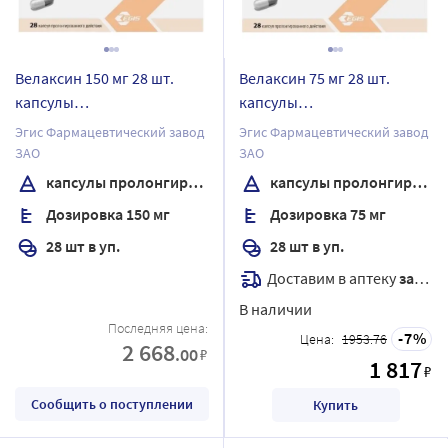
Велаксин 150 мг 28 шт.
Велаксин 75 мг 28 шт.
капсулы
капсулы
пролонгированного
пролонгированного
Эгис Фармацевтический завод
Эгис Фармацевтический завод
действия
действия
ЗАО
ЗАО
капсулы пролонгированного действия
капсулы пролонгированного действия
Дозировка 150 мг
Дозировка 75 мг
28 шт в уп.
28 шт в уп.
Доставим в аптеку
завтра
В наличии
Последняя цена:
7
Цена:
1953.76
2 668
.00
₽
1 817
₽
Сообщить о поступлении
Купить