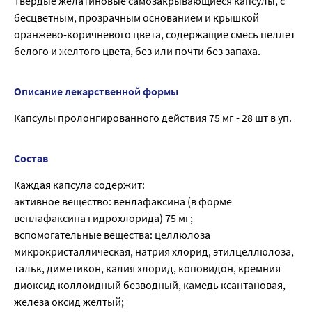
Твёрдые желатиновые самозакрывающиеся капсулы, с
бесцветным, прозрачным основанием и крышкой
оранжево-коричневого цвета, содержащие смесь пеллет
белого и желтого цвета, без или почти без запаха.
Описание лекарственной формы
Капсулы пролонгированного действия 75 мг - 28 шт в уп.
Состав
Каждая капсула содержит:
активное вещество: венлафаксина (в форме
венлафаксина гидрохлорида) 75 мг;
вспомогательные вещества: целлюлоза
микрокристаллическая, натрия хлорид, этилцеллюлоза,
тальк, диметикон, калия хлорид, коповидон, кремния
диоксид коллоидный безводный, камедь ксантановая,
железа оксид желтый;