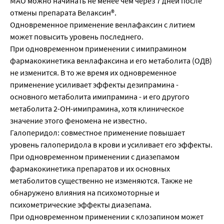
МАО можно начинать не менее чем через 7 дней после
отмены препарата Велаксин®.
Одновременное применение венлафаксин с литием
может повысить уровень последнего.
При одновременном применении с имипрамином
фармакокинетика венлафаксина и его метаболита (ОДВ)
не изменится. В то же время их одновременное
применение усиливает эффекты дезипрамина -
основного метаболита имипрамина - и его другого
метаболита 2-ОН-имипрамина, хотя клиническое
значение этого феномена не известно.
Галоперидол: совместное применение повышает
уровень галоперидола в крови и усиливает его эффекты.
При одновременном применении с диазепамом
фармакокинетика препаратов и их основных
метаболитов существенно не изменяются. Также не
обнаружено влияния на психомоторные и
психометрические эффекты диазепама.
При одновременном применении с клозапином может