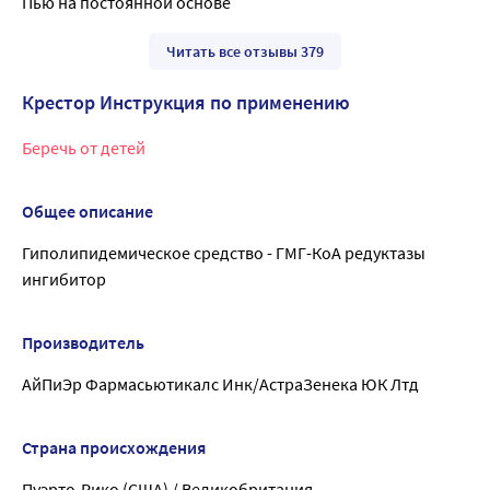
Пью на постоянной основе
Читать все отзывы 379
Крестор Инструкция по применению
Беречь от детей
Общее описание
Гиполипидемическое средство - ГМГ-КоА редуктазы
ингибитор
Производитель
АйПиЭр Фармасьютикалс Инк/АстраЗенека ЮК Лтд
Страна происхождения
Пуэрто-Рико (США) / Великобритания