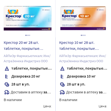
Крестор 20 мг 28 шт.
Крестор 10 мг 28 шт.
таблетки, покрытые
таблетки, покрытые
пленочной оболочкой
пленочной оболочкой
АйПиЭр Фармасьютикалс Инк/
АйПиЭр Фармасьютикалс Инк/
АстраЗенека Индастриз ООО
АстраЗенека Индастриз ООО
таблетки, покрытые пленочной оболочкой
таблетки, покрытые пленочной оболочкой
Дозировка 20 мг
Дозировка 10 мг
28 шт в уп.
28 шт в уп.
Доставим в аптеку
завтра
Доставим в аптеку
завтра
В наличии
В наличии
Цена:
Цена: