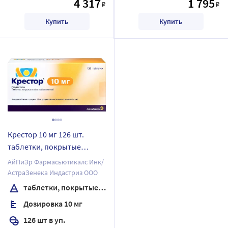
4 317
1 795
₽
₽
Купить
Купить
Крестор 10 мг 126 шт.
таблетки, покрытые
пленочной оболочкой
АйПиЭр Фармасьютикалс Инк/
АстраЗенека Индастриз ООО
таблетки, покрытые пленочной оболочкой
Дозировка 10 мг
126 шт в уп.