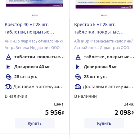
Крестор 40 мг 28 шт.
Крестор 5 мг 28 шт.
таблетки, покрытые
таблетки, покрытые
пленочной оболочкой
пленочной оболочкой
АйПиЭр Фармасьютикалс Инк/
АйПиЭр Фармасьютикалс Инк/
АстраЗенека Индастриз ООО
АстраЗенека Индастриз ООО
таблетки, покрытые пленочной оболочкой
таблетки, покрытые пленочной оболочкой
Дозировка 40 мг
Дозировка 5 мг
28 шт в уп.
28 шт в уп.
Доставим в аптеку
завтра
Доставим в аптеку
завтра
В наличии
В наличии
Цена:
Цена:
5 956
2 098
₽
₽
Купить
Купить