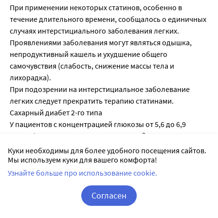
При применении некоторых статинов, особенно в
течение длительного времени, сообщалось о единичных
случаях интерстициального заболевания легких.
Проявлениями заболевания могут являться одышка,
непродуктивный кашель и ухудшение общего
самочувствия (слабость, снижение массы тела и
лихорадка).
При подозрении на интерстициальное заболевание
легких следует прекратить терапию статинами.
Сахарный диабет 2-го типа
У пациентов с концентрацией глюкозы от 5,6 до 6,9
ммоль/л терапия препаратом Крестор® ассоциировалась
с повышенным риском развития сахарного диабета 2-го
Куки необходимы для более удобного посещения сайтов.
типа.
Мы используем куки для вашего комфорта!
ВЛИЯНИЕ НА СПОСОБНОСТЬ УПРАВЛЯТЬ АВТОМОБИЛЕМ
Узнайте больше про использование cookie.
И ДРУГИМИ МЕХАНИЗМАМИ
Не проводилось исследований по изучению влияния
Согласен
препарата Крестор® на способность управлять
Корзина
Вход / Регистрация
транспортным средством и использовать механизмы.