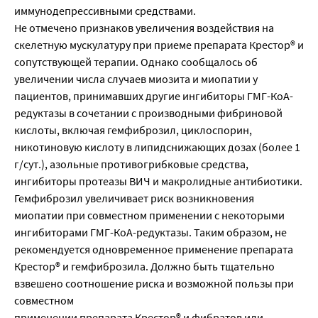
иммунодепрессивными средствами.
Не отмечено признаков увеличения воздействия на
скелетную мускулатуру при приеме препарата Крестор® и
сопутствующей терапии. Однако сообщалось об
увеличении числа случаев миозита и миопатии у
пациентов, принимавших другие ингибиторы ГМГ-КоА-
редуктазы в сочетании с производными фибриновой
кислоты, включая гемфиброзил, циклоспорин,
никотиновую кислоту в липидснижающих дозах (более 1
г/сут.), азольные противогрибковые средства,
ингибиторы протеазы ВИЧ и макролидные антибиотики.
Гемфиброзил увеличивает риск возникновения
миопатии при совместном применении с некоторыми
ингибиторами ГМГ-КоА-редуктазы. Таким образом, не
рекомендуется одновременное применение препарата
Крестор® и гемфиброзила. Должно быть тщательно
взвешено соотношение риска и возможной пользы при
совместном
применении препарата Крестор® и фибратов или