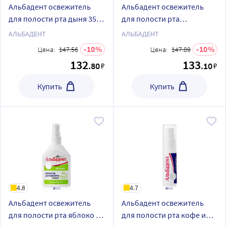
Альбадент освежитель
Альбадент освежитель
для полости рта дыня 35
для полости рта
мл/спрей
грейпфрут 35 мл/спрей
АЛЬБАДЕНТ
АЛЬБАДЕНТ
10
10
Цена:
147.56
Цена:
147.89
132
133
.80
.10
₽
₽
Купить
Купить
4.8
4.7
Альбадент освежитель
Альбадент освежитель
для полости рта яблоко 35
для полости рта кофе и