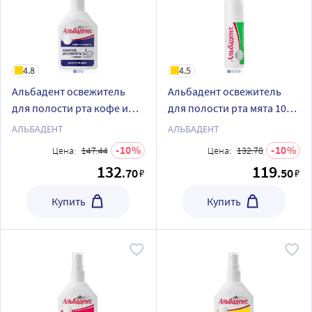
4.8
4.5
Альбадент освежитель
Альбадент освежитель
для полости рта кофе и
для полости рта мята 10
сигарета с азуленом для
мл спрей
АЛЬБАДЕНТ
АЛЬБАДЕНТ
курящих 35 мл/спрей
10
10
Цена:
147.44
Цена:
132.78
132
119
.70
.50
₽
₽
Купить
Купить