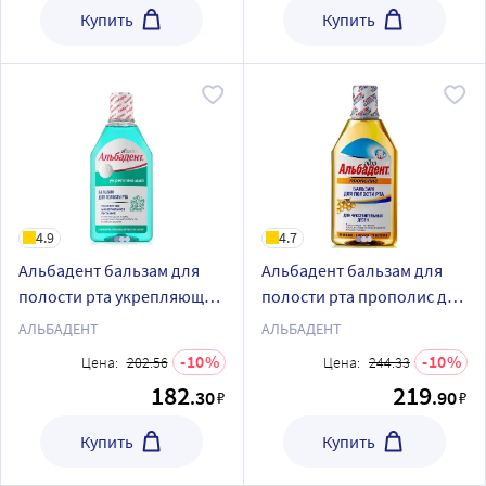
Купить
Купить
4.9
4.7
Альбадент бальзам для
Альбадент бальзам для
полости рта укрепляющий
полости рта прополис для
с минералами мертвого
чувствительных десен 400
АЛЬБАДЕНТ
АЛЬБАДЕНТ
моря 400 мл
мл
10
10
Цена:
202.56
Цена:
244.33
182
219
.30
.90
₽
₽
Купить
Купить