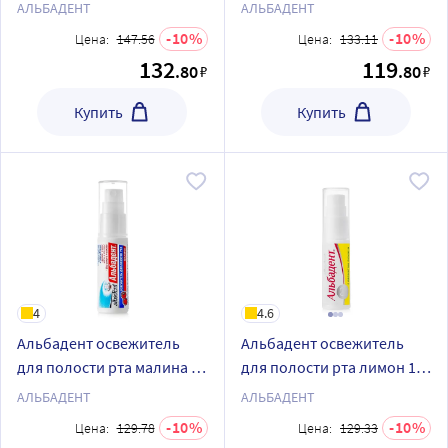
мл/спрей
сигарета 10 мл/спрей
АЛЬБАДЕНТ
АЛЬБАДЕНТ
10
10
Цена:
147.56
Цена:
133.11
132
119
.80
.80
₽
₽
Купить
Купить
4
4.6
Альбадент освежитель
Альбадент освежитель
для полости рта малина 10
для полости рта лимон 10
мл спрей
мл спрей
АЛЬБАДЕНТ
АЛЬБАДЕНТ
10
10
Цена:
129.78
Цена:
129.33