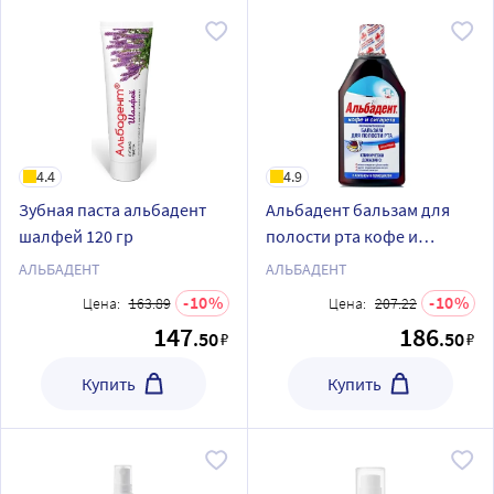
4.4
4.9
Зубная паста альбадент
Альбадент бальзам для
шалфей 120 гр
полости рта кофе и
сигарета для курящих 400
АЛЬБАДЕНТ
АЛЬБАДЕНТ
мл
10
10
Цена:
163.89
Цена:
207.22
147
186
.50
.50
₽
₽
Купить
Купить