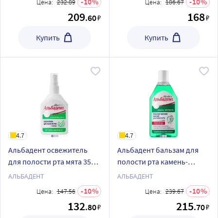
10
10
Цена:
232.89
Цена:
186.67
209
168
.60
₽
₽
Купить
Купить
4.7
4.7
Альбадент освежитель
Альбадент бальзам для
для полости рта мята 35
полости рта камень-
мл/спрей
контроль 400 мл
АЛЬБАДЕНТ
АЛЬБАДЕНТ
10
10
Цена:
147.56
Цена:
239.67
132
215
.80
.70
₽
₽