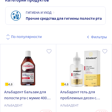
ГИГИЕНА И УХОД
Прочие средства для гигиены полости рта
По популярности
Фильтры
4.8
4.8
Альбадент бальзам для
Альбадент гель для
полости рта с мумие 400
проблемных десен с
мл
мумие и неовитином 55 мл
АЛЬБАДЕНТ
АЛЬБАДЕНТ