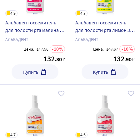
4.9
4.7
Альбадент освежитель
Альбадент освежитель
для полости рта малина 35
для полости рта лимон 35
мл/спрей
мл/спрей
АЛЬБАДЕНТ
АЛЬБАДЕНТ
10
10
Цена:
147.56
Цена:
147.67
132
132
.80
.90
₽
₽
Купить
Купить
4.7
4.6