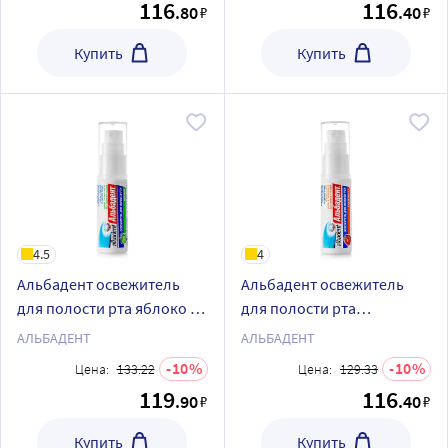
116
116
.80
.40
₽
₽
Купить
Купить
4.5
4
Альбадент освежитель
Альбадент освежитель
для полости рта яблоко 10
для полости рта
мл спрей
грейпфрут 10 мл спрей
АЛЬБАДЕНТ
АЛЬБАДЕНТ
10
10
Цена:
133.22
Цена:
129.33
119
116
.90
.40
₽
₽
Купить
Купить