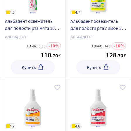
4.5
4.7
Альбадент освежитель
Альбадент освежитель
для полости рта мята 10
для полости рта лимон 35
мл спрей
мл/спрей
АЛЬБАДЕНТ
АЛЬБАДЕНТ
10
10
Цена:
123
Цена:
143
110
128
.70
.70
₽
₽
Купить
Купить
4.7
4.6