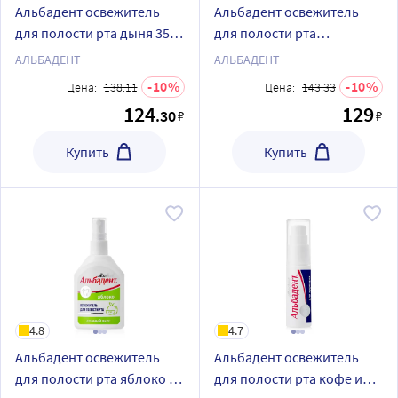
Альбадент освежитель
Альбадент освежитель
для полости рта дыня 35
для полости рта
мл/спрей
грейпфрут 35 мл/спрей
АЛЬБАДЕНТ
АЛЬБАДЕНТ
10
10
Цена:
138.11
Цена:
143.33
124
129
.30
₽
₽
Купить
Купить
4.8
4.7
Альбадент освежитель
Альбадент освежитель
для полости рта яблоко 35
для полости рта кофе и