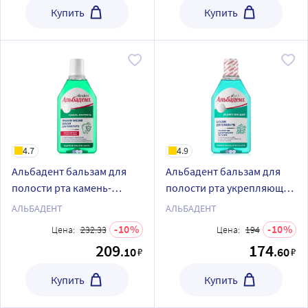
Купить
Купить
4.7
4.9
Альбадент бальзам для
Альбадент бальзам для
полости рта камень-
полости рта укрепляющий
контроль 400 мл
с минералами мертвого
АЛЬБАДЕНТ
АЛЬБАДЕНТ
моря 400 мл
10
10
Цена:
232.33
Цена:
194
209
174
.10
.60
₽
₽
Купить
Купить