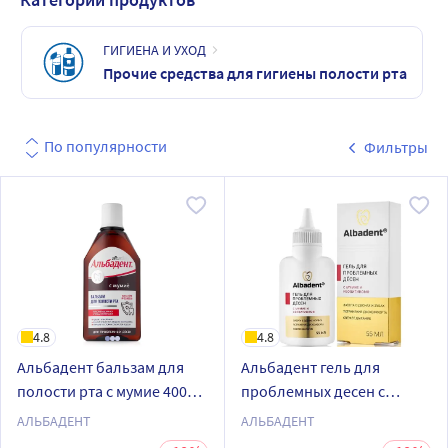
ГИГИЕНА И УХОД
Прочие средства для гигиены полости рта
По популярности
Фильтры
4.8
4.8
Альбадент бальзам для
Альбадент гель для
полости рта с мумие 400
проблемных десен с
мл
мумие и неовитином 55 мл
АЛЬБАДЕНТ
АЛЬБАДЕНТ