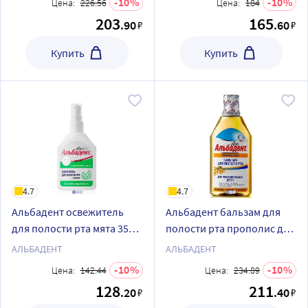
10
10
Цена:
226.56
Цена:
184
203
165
.90
.60
₽
₽
Купить
Купить
4.7
4.7
Альбадент освежитель
Альбадент бальзам для
для полости рта мята 35
полости рта прополис для
мл/спрей
чувствительных десен 400
АЛЬБАДЕНТ
АЛЬБАДЕНТ
мл
10
10
Цена:
142.44
Цена:
234.89
128
211
.20
.40
₽
₽