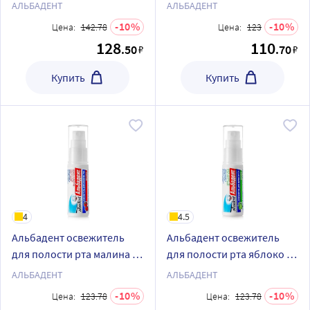
мл/спрей
сигарета 10 мл/спрей
АЛЬБАДЕНТ
АЛЬБАДЕНТ
10
10
Цена:
142.78
Цена:
123
128
110
.50
.70
₽
₽
Купить
Купить
4
4.5
Альбадент освежитель
Альбадент освежитель
для полости рта малина 10
для полости рта яблоко 10
мл спрей
мл спрей
АЛЬБАДЕНТ
АЛЬБАДЕНТ
10
10
Цена:
123.78
Цена:
123.78