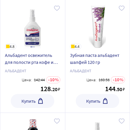
4.8
4.4
Альбадент освежитель
Зубная паста альбадент
для полости рта кофе и
шалфей 120 гр
сигарета с азуленом для
АЛЬБАДЕНТ
АЛЬБАДЕНТ
курящих 35 мл/спрей
10
10
Цена:
142.44
Цена:
160.56
128
144
.20
.50
₽
₽
Купить
Купить