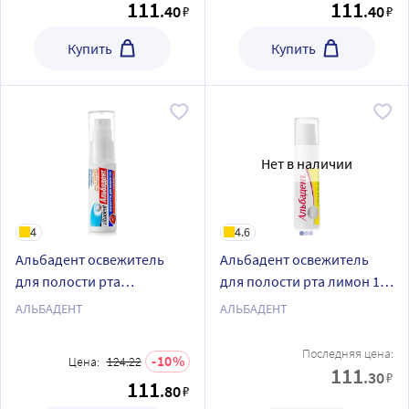
111
111
.40
.40
₽
₽
Купить
Купить
Нет в наличии
4
4.6
Альбадент освежитель
Альбадент освежитель
для полости рта
для полости рта лимон 10
грейпфрут 10 мл спрей
мл спрей
АЛЬБАДЕНТ
АЛЬБАДЕНТ
Последняя цена:
10
Цена:
124.22
111
.30
₽
111
.80
₽