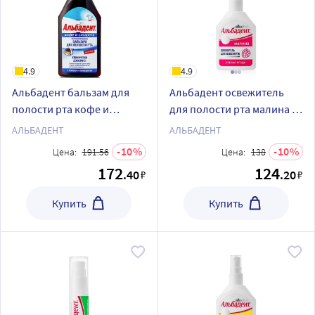
4.9
4.9
Альбадент бальзам для
Альбадент освежитель
полости рта кофе и
для полости рта малина 35
сигарета для курящих 400
мл/спрей
АЛЬБАДЕНТ
АЛЬБАДЕНТ
мл
10
10
Цена:
191.56
Цена:
138
172
124
.40
.20
₽
₽
Купить
Купить