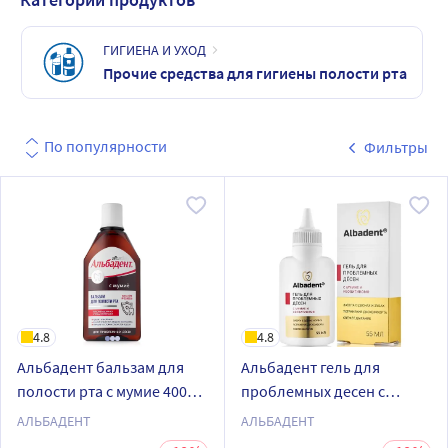
ГИГИЕНА И УХОД
Прочие средства для гигиены полости рта
По популярности
Фильтры
4.8
4.8
Альбадент бальзам для
Альбадент гель для
полости рта с мумие 400
проблемных десен с
мл
мумие и неовитином 55 мл
АЛЬБАДЕНТ
АЛЬБАДЕНТ