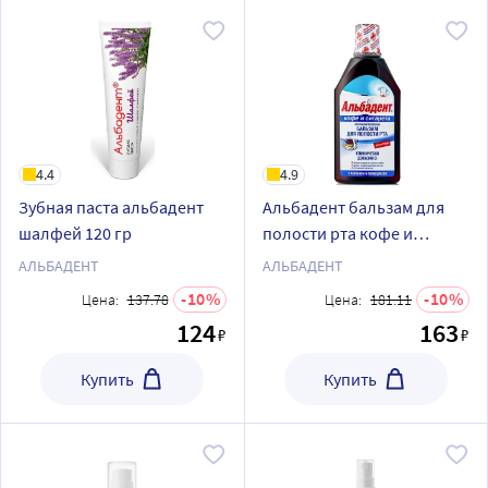
4.4
4.9
Зубная паста альбадент
Альбадент бальзам для
шалфей 120 гр
полости рта кофе и
сигарета для курящих 400
АЛЬБАДЕНТ
АЛЬБАДЕНТ
мл
10
10
Цена:
137.78
Цена:
181.11
124
163
₽
₽
Купить
Купить