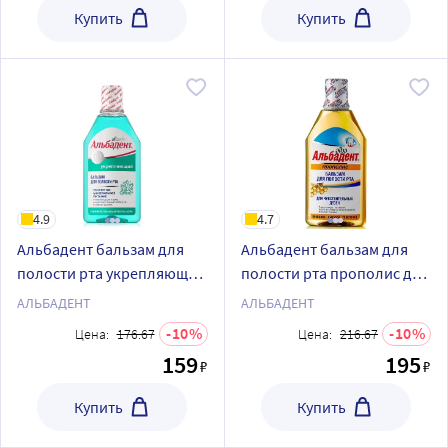
Купить
Купить
4.9
4.7
Альбадент бальзам для
Альбадент бальзам для
полости рта укрепляющий
полости рта прополис для
с минералами мертвого
чувствительных десен 400
АЛЬБАДЕНТ
АЛЬБАДЕНТ
моря 400 мл
мл
10
10
Цена:
176.67
Цена:
216.67
159
195
₽
₽
Купить
Купить