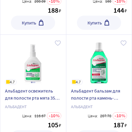
10
10
Цена:
208.89
Цена:
160
188
144
₽
₽
Купить
Купить
4.7
4.7
Альбадент освежитель
Альбадент бальзам для
для полости рта мята 35
полости рта камень-
мл/спрей
контроль 400 мл
АЛЬБАДЕНТ
АЛЬБАДЕНТ
10
10
Цена:
116.67
Цена:
207.78
105
187
₽
₽