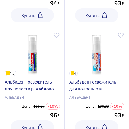
94
93
₽
₽
Купить
Купить
4.5
4
Альбадент освежитель
Альбадент освежитель
для полости рта яблоко 10
для полости рта
мл спрей
грейпфрут 10 мл спрей
АЛЬБАДЕНТ
АЛЬБАДЕНТ
10
10
Цена:
106.67
Цена:
103.33
96
93
₽
₽
Купить
Купить