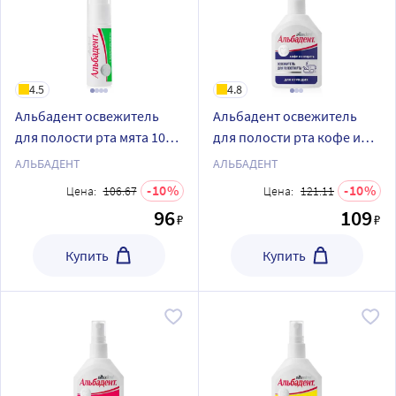
4.5
4.8
Альбадент освежитель
Альбадент освежитель
для полости рта мята 10
для полости рта кофе и
мл спрей
сигарета с азуленом для
АЛЬБАДЕНТ
АЛЬБАДЕНТ
курящих 35 мл/спрей
10
10
Цена:
106.67
Цена:
121.11
96
109
₽
₽
Купить
Купить