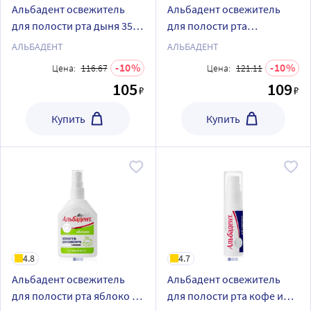
Альбадент освежитель
Альбадент освежитель
для полости рта дыня 35
для полости рта
мл/спрей
грейпфрут 35 мл/спрей
АЛЬБАДЕНТ
АЛЬБАДЕНТ
10
10
Цена:
116.67
Цена:
121.11
105
109
₽
₽
Купить
Купить
4.8
4.7
Альбадент освежитель
Альбадент освежитель
для полости рта яблоко 35
для полости рта кофе и