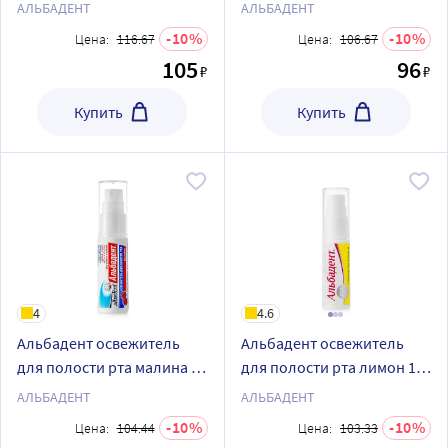
мл/спрей
сигарета 10 мл/спрей
АЛЬБАДЕНТ
АЛЬБАДЕНТ
10
10
Цена:
116.67
Цена:
106.67
105
96
₽
₽
Купить
Купить
4
4.6
Альбадент освежитель
Альбадент освежитель
для полости рта малина 10
для полости рта лимон 10
мл спрей
мл спрей
АЛЬБАДЕНТ
АЛЬБАДЕНТ
10
10
Цена:
104.44
Цена:
103.33