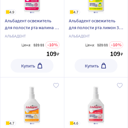
4.9
4.7
Альбадент освежитель
Альбадент освежитель
для полости рта малина 35
для полости рта лимон 35
мл/спрей
мл/спрей
АЛЬБАДЕНТ
АЛЬБАДЕНТ
10
10
Цена:
121.11
Цена:
121.11
109
109
₽
₽
Купить
Купить
4.7
4.6