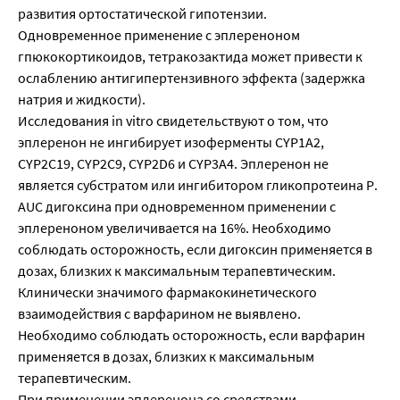
развития ортостатической гипотензии.
Одновременное применение с эплереноном
гпюкокортикоидов, тетракозактида может привести к
ослаблению антигипертензивного эффекта (задержка
натрия и жидкости).
Исследования in vitro свидетельствуют о том, что
эплеренон не ингибирует изоферменты CYP1А2,
CYP2C19, CYP2C9, CYP2D6 и CYP3A4. Эплеренон не
является субстратом или ингибитором гликопротеина Р.
AUC дигоксина при одновременном применении с
эплереноном увеличивается на 16%. Необходимо
соблюдать осторожность, если дигоксин применяется в
дозах, близких к максимальным терапевтическим.
Клинически значимого фармакокинетического
взаимодействия с варфарином не выявлено.
Необходимо соблюдать осторожность, если варфарин
применяется в дозах, близких к максимальным
терапевтическим.
При применении эплеренона со средствами,