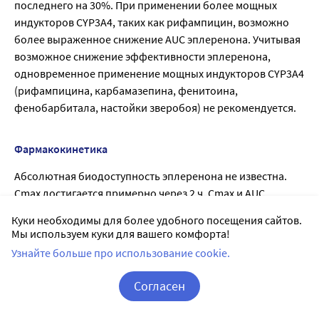
последнего на 30%. При применении более мощных
индукторов CYP3A4, таких как рифампицин, возможно
более выраженное снижение AUC эплеренона. Учитывая
возможное снижение эффективности эплеренона,
одновременное применение мощных индукторов CYP3A4
(рифампицина, карбамазепина, фенитоина,
фенобарбитала, настойки зверобоя) не рекомендуется.
Фармакокинетика
Абсолютная биодоступность эплеренона не известна.
Cmax достигается примерно через 2 ч. Cmax и AUC
линейно зависят от дозы в диапазоне от 10 до 100 мг и
Куки необходимы для более удобного посещения сайтов.
нелинейно - в дозе более 100 мг. Равновесное состояние
Мы используем куки для вашего комфорта!
достигается в течение 2 дней. Прием пищи не влияет на
Узнайте больше про использование cookie.
абсорбцию.
Эплеренон примерно на 50% связывается с белками
Согласен
плазмы крови, преимущественно с кислыми альфа1-
Корзина
Вход / Регистрация
гликопротеинами. Расчетный Vd в равновесном