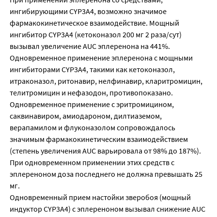
ингибирующими CYP3A4, возможно значимое
фармакокинетическое взаимодействие. Мощный
ингибитор CYP3A4 (кетоконазол 200 мг 2 раза/сут)
вызывал увеличение AUC эплеренона на 441%.
Одновременное применение эплеренона с мощными
ингибиторами CYP3A4, такими как кетоконазол,
итраконазол, ритонавир, нелфинавир, кларитромицин,
телитромицин и нефазодон, противопоказано.
Одновременное применение с эритромицином,
саквинавиром, амиодароном, дилтиаземом,
верапамилом и флуконазолом сопровождалось
значимым фармакокинетическим взаимодействием
(степень увеличения AUC варьировала от 98% до 187%).
При одновременном применении этих средств с
эплереноном доза последнего не должна превышать 25
мг.
Одновременный прием настойки зверобоя (мощный
индуктор CYP3A4) с эплереноном вызывал снижение AUC