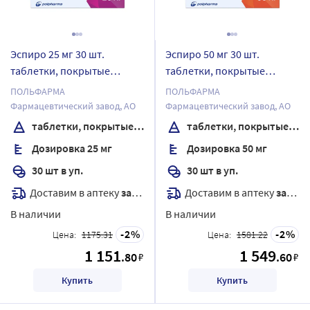
Эспиро 25 мг 30 шт.
Эспиро 50 мг 30 шт.
таблетки, покрытые
таблетки, покрытые
пленочной оболочкой
пленочной оболочкой
ПОЛЬФАРМА
ПОЛЬФАРМА
Фармацевтический завод, АО
Фармацевтический завод, АО
таблетки, покрытые пленочной оболочкой
таблетки, покрытые пленочной оболочкой
Дозировка 25 мг
Дозировка 50 мг
30 шт в уп.
30 шт в уп.
Доставим в аптеку
завтра
Доставим в аптеку
завтра
В наличии
В наличии
2
2
Цена:
1175.31
Цена:
1581.22
1 151
1 549
.80
.60
₽
₽
Купить
Купить