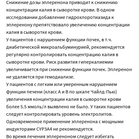
Снижение дозы эплеренона приводит к снижению
концентрации калия в сыворотке крови. В одном
исследовании добавление гидрохлоротиазида к
эплеренону препятствовало увеличению концентрации
калия в сыворотке крови.
У пациентов с нарушением функции почек, в т.ч.
диабетической микроальбуминурией, рекомендуется
регулярно контролировать концентрацию калия в
сыворотке крови. Риск развития гиперкалиемии
увеличивается при снижении функции почек. Эплеренон
не удаляется при гемодиализе.
У пациентов с легким или умеренным нарушением
функции печени (класс А и В по шкале Чайлд-Пью)
увеличения концентрации калия в сыворотке крови
более 5.5 ммоль/л выявлено не было. У таких пациентов
следует контролировать уровень электролитов.
Одновременное применение эплеренона с мощными
индукторами CYP3A4 не рекомендуется.
Во время лечения эплереноном следует избегать