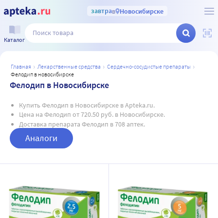
завтра
в
Новосибирске
Каталог
главная
лекарственные средства
сердечно-сосудистые препараты
фелодип в новосибирске
Фелодип в Новосибирске
Купить Фелодип в Новосибирске в Apteka.ru.
Цена на Фелодип от 720.50 руб. в Новосибирске.
Доставка препарата Фелодип в 708 аптек.
Аналоги