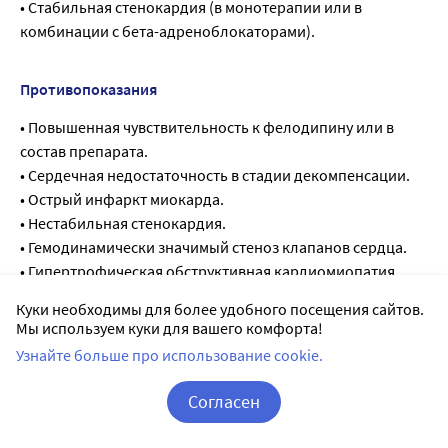
• Стабильная стенокардия (в монотерапии или в
комбинации с бета-адреноблокаторами).
Противопоказания
• Повышенная чувствительность к фелодипину или в
состав препарата.
• Сердечная недостаточность в стадии декомпенсации.
• Острый инфаркт миокарда.
• Нестабильная стенокардия.
• Гемодинамически значимый стеноз клапанов сердца.
• Гипертрофическая обструктивная кардиомиопатия.
• Возраст до 18 лет (эффективность и безопасность не
Куки необходимы для более удобного посещения сайтов.
установлены).
Мы используем куки для вашего комфорта!
• Непереносимость лактозы, дефицит лактазы, глюкозо-
Узнайте больше про использование cookie.
галактозная мальабсорбция.
• Беременность, период грудного вскармливания (см.
Согласен
раздел «Применение при беременности и в период
Корзина
Вход / Регистрация
грудного вскармливания»).