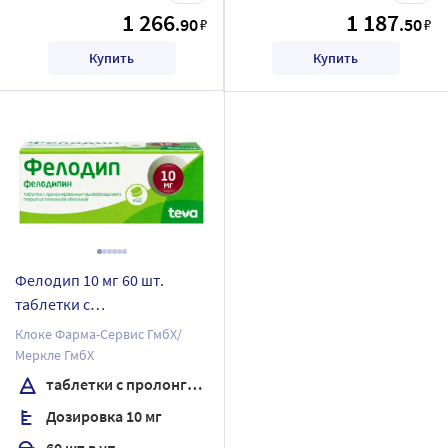
1 266
1 187
.90
.50
₽
₽
Купить
Купить
Фелодип 10 мг 60 шт.
таблетки с
пролонгированным
Клоке Фарма-Сервис ГмбХ/
высвобождением,
Меркле ГмбХ
покрытые пленочной
таблетки с пролонгированным высвобождением, покрытые пленочной оболочкой
оболочкой
Дозировка 10 мг
60 шт в уп.