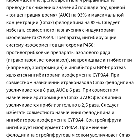
приводит к снижению значений площади под кривой
«концентрация-время» (AUC) на 93% и максимальной
концентрации (Сmах) фелодипина на 82%. Следует
избегать совместного назначения с индукторами
изофермента CYP3A4. Препараты, ингибирующие
систему изоферментов цитохрома Р450:
противогрибковые препараты азолового ряда
(итраконазол, кетоконазол), макролидные антибиотики
(например, эритромицин) и ингибиторы ВИЧ-протеаз
являются ингибиторами изофермента CYP3A4. При
совместном назначении итраконазола Сmах фелодипина
увеличивается в 8 раз, AUC в 6 раз. При совместном
назначении эритромицина Сmах и AUC фелодипина
увеличивается приблизительно в 2,5 раза. Следует
избегать совместного назначения фелодипина и
ингибиторов изофермента CYP3A4. Сок грейпфрута
ингибирует изофермент CYP3A4. Применение
фелодипина с грейпфрутовым соком увеличивает Сmах