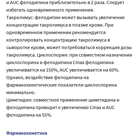
и AUC фелодипина приблизительно в 2 раза. Следует
избегать одновременного применения.
Такролимус: фелодипин может вызывать увеличение
концентрации такролимуса в плазме крови. При
одновременном применении рекомендуется
контролировать концентрацию такролимуса в
сыворотке крови, может потребоваться коррекция дозы
такролимуса. Циклоспорин: при совместном назначении
циклоспорина и фелодипина Сmах фелодипина
увеличивается на 150%, AUC увеличивается на 60%.
Однако, воздействие фелодипина на
фармакокинетические показатели циклоспорина
минимально.
Циметидин: совместное применение циметидина и
фелодипина приводит к увеличению Сmах и AUC
фелодипина на 55%.
Фармакокинетика