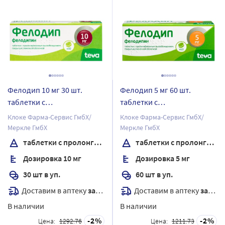
Фелодип 10 мг 30 шт.
Фелодип 5 мг 60 шт.
таблетки с
таблетки с
пролонгированным
пролонгированным
Клоке Фарма-Сервис ГмбХ/
Клоке Фарма-Сервис ГмбХ/
высвобождением,
высвобождением,
Меркле ГмбХ
Меркле ГмбХ
покрытые пленочной
покрытые пленочной
таблетки с пролонгированным высвобождением, покрытые пленочной оболочкой
таблетки с пролонгированным высвобождением, покрытые пленочной оболочкой
оболочкой
оболочкой
Дозировка 10 мг
Дозировка 5 мг
30 шт в уп.
60 шт в уп.
Доставим в аптеку
завтра
Доставим в аптеку
завтра
В наличии
В наличии
2
2
Цена:
1292.76
Цена:
1211.73