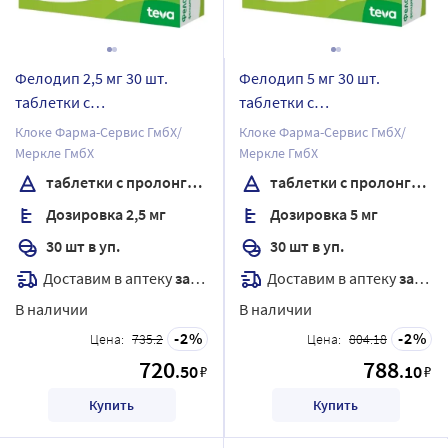
Фелодип 2,5 мг 30 шт.
Фелодип 5 мг 30 шт.
таблетки с
таблетки с
пролонгированным
пролонгированным
Клоке Фарма-Сервис ГмбХ/
Клоке Фарма-Сервис ГмбХ/
высвобождением,
высвобождением,
Меркле ГмбХ
Меркле ГмбХ
покрытые пленочной
покрытые пленочной
таблетки с пролонгированным высвобождением, покрытые пленочной оболочкой
таблетки с пролонгированным высвобождением, покрытые пленочной оболочкой
оболочкой
оболочкой
Дозировка 2,5 мг
Дозировка 5 мг
30 шт в уп.
30 шт в уп.
Доставим в аптеку
завтра
Доставим в аптеку
завтра
В наличии
В наличии
2
2
Цена:
735.2
Цена:
804.18
720
788
.50
.10
₽
₽
Купить
Купить