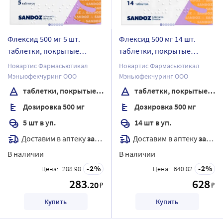
Флексид 500 мг 5 шт.
Флексид 500 мг 14 шт.
таблетки, покрытые
таблетки, покрытые
пленочной оболочкой
пленочной оболочкой
Новартис Фармасьютикал
Новартис Фармасьютикал
Мэньюфекчуринг ООО
Мэньюфекчуринг ООО
таблетки, покрытые пленочной оболочкой
таблетки, покрытые пленочной оболочкой
Дозировка 500 мг
Дозировка 500 мг
5 шт в уп.
14 шт в уп.
Доставим в аптеку
завтра
Доставим в аптеку
завтра
В наличии
В наличии
2
2
Цена:
288.98
Цена:
640.82
283
628
.20
₽
₽
Купить
Купить