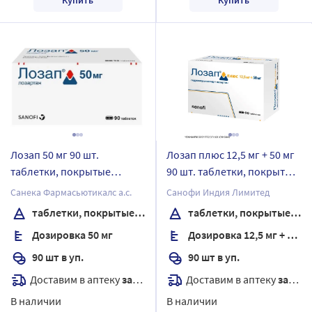
Лозап 50 мг 90 шт.
Лозап плюс 12,5 мг + 50 мг
таблетки, покрытые
90 шт. таблетки, покрытые
пленочной оболочкой
пленочной оболочкой
Санека Фармасьютикалс а.с.
Санофи Индия Лимитед
таблетки, покрытые пленочной оболочкой
таблетки, покрытые пленочной оболочкой
Дозировка 50 мг
Дозировка 12,5 мг + 50 мг
90 шт в уп.
90 шт в уп.
Доставим в аптеку
завтра
Доставим в аптеку
завтра
В наличии
В наличии