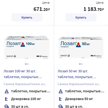
Цена:
Цена:
671
1 183
.20
.70
₽
₽
Купить
Купить
Лозап 100 мг 30 шт.
Лозап 50 мг 30 шт.
таблетки, покрытые
таблетки, покрытые
пленочной оболочкой
пленочной оболочкой
Санека Фармасьютикалс а.с.
Санека Фармасьютикалс а.с.
таблетки, покрытые пленочной оболочкой
таблетки, покрытые пленочной оболочкой
Дозировка 100 мг
Дозировка 50 мг
30 шт в уп.
30 шт в уп.