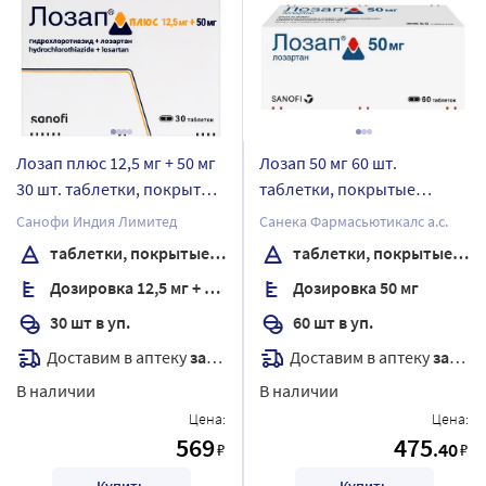
Лозап плюс 12,5 мг + 50 мг
Лозап 50 мг 60 шт.
30 шт. таблетки, покрытые
таблетки, покрытые
пленочной оболочкой
пленочной оболочкой
Санофи Индия Лимитед
Санека Фармасьютикалс а.с.
таблетки, покрытые пленочной оболочкой
таблетки, покрытые пленочной оболочкой
Дозировка 12,5 мг + 50 мг
Дозировка 50 мг
30 шт в уп.
60 шт в уп.
Доставим в аптеку
завтра
Доставим в аптеку
завтра
В наличии
В наличии
Цена:
Цена:
569
475
.40
₽
₽
Купить
Купить