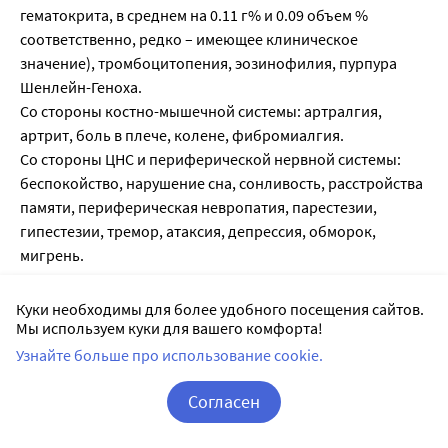
гематокрита, в среднем на 0.11 г% и 0.09 объем %
соответственно, редко – имеющее клиническое
значение), тромбоцитопения, эозинофилия, пурпура
Шенлейн-Геноха.
Со стороны костно-мышечной системы: артралгия,
артрит, боль в плече, колене, фибромиалгия.
Со стороны ЦНС и периферической нервной системы:
беспокойство, нарушение сна, сонливость, расстройства
памяти, периферическая невропатия, парестезии,
гипестезии, тремор, атаксия, депрессия, обморок,
мигрень.
Куки необходимы для более удобного посещения сайтов.
Список литературы:
Мы используем куки для вашего комфорта!
1.
Государственный реестр лекарственных средств
;
Узнайте больше про использование cookie.
2. Анатомо-терапевтическо-химическая классификация
Согласен
(ATX);
Корзина
Вход / Регистрация
3. Официальная инструкция от производителя.