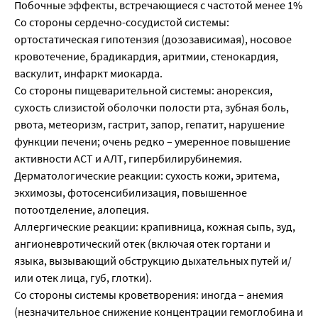
Побочные эффекты, встречающиеся с частотой менее 1%
Со стороны сердечно-сосудистой системы:
ортостатическая гипотензия (дозозависимая), носовое
кровотечение, брадикардия, аритмии, стенокардия,
васкулит, инфаркт миокарда.
Со стороны пищеварительной системы: анорексия,
сухость слизистой оболочки полости рта, зубная боль,
рвота, метеоризм, гастрит, запор, гепатит, нарушение
функции печени; очень редко – умеренное повышение
активности АСТ и АЛТ, гипербилирубинемия.
Дерматологические реакции: сухость кожи, эритема,
экхимозы, фотосенсибилизация, повышенное
потоотделение, алопеция.
Аллергические реакции: крапивница, кожная сыпь, зуд,
ангионевротический отек (включая отек гортани и
языка, вызывающий обструкцию дыхательных путей и/
или отек лица, губ, глотки).
Со стороны системы кроветворения: иногда – анемия
(незначительное снижение концентрации гемоглобина и