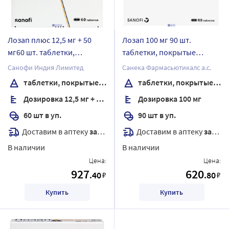
Лозап плюс 12,5 мг + 50
Лозап 100 мг 90 шт.
мг60 шт. таблетки,
таблетки, покрытые
покрытые пленочной
пленочной оболочкой
Санофи Индия Лимитед
Санека Фармасьютикалс а.с.
оболочкой
таблетки, покрытые пленочной оболочкой
таблетки, покрытые пленочной оболочкой
Дозировка 12,5 мг + 50 мг
Дозировка 100 мг
60 шт в уп.
90 шт в уп.
Доставим в аптеку
завтра
Доставим в аптеку
завтра
В наличии
В наличии
Цена:
Цена:
927
620
.40
.80
₽
₽
Купить
Купить