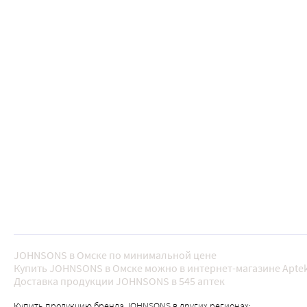
JOHNSONS в Омске по минимальной цене
Купить JOHNSONS в Омске можно в интернет-магазине Aptek
Доставка продукции JOHNSONS в 545 аптек
Купить продукцию бренда JOHNSONS в других регионах: