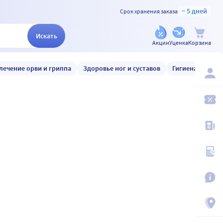
~ 5 дней
Срок хранения заказа
Искать
Акции
Уценка
Корзина
лечение орви и гриппа
Здоровье ног и суставов
Гигиена и уход