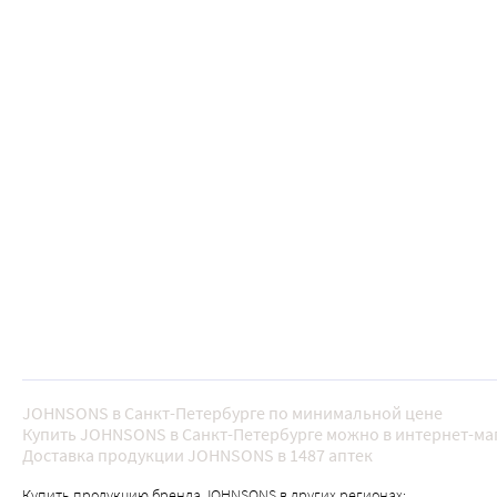
JOHNSONS в Санкт-Петербурге по минимальной цене
Купить JOHNSONS в Санкт-Петербурге можно в интернет-маг
Доставка продукции JOHNSONS в 1487 аптек
Купить продукцию бренда JOHNSONS в других регионах: