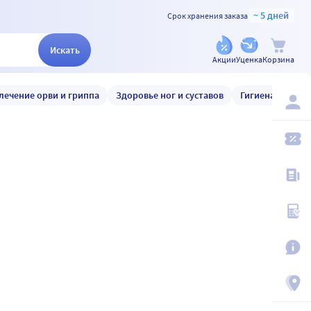
~ 5 дней
Срок хранения заказа
Искать
Акции
Уценка
Корзина
лечение орви и гриппа
Здоровье ног и суставов
Гигиена и уход