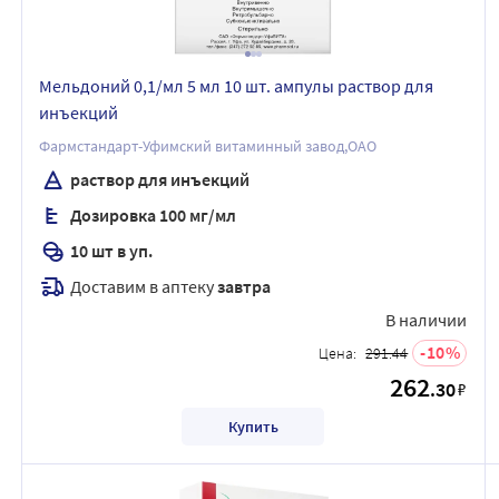
Мельдоний 0,1/мл 5 мл 10 шт. ампулы раствор для
инъекций
Фармстандарт-Уфимский витаминный завод,ОАО
раствор для инъекций
Дозировка 100 мг/мл
10 шт в уп.
Доставим в аптеку
завтра
В наличии
10
Цена:
291.44
262
.30
₽
Купить