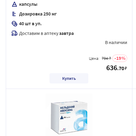
капсулы
Дозировка 250 мг
40 шт в уп.
Доставим в аптеку
завтра
В наличии
19
Цена:
794.7
636
.70
₽
Купить