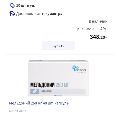
10 шт в уп.
Доставим в аптеку
завтра
В наличии
2
Цена:
355.31
348
.20
₽
Купить
Мельдоний 250 мг 40 шт. капсулы
ОЗОН ООО