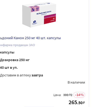
ьдоний Канон 250 мг 40 шт. капсулы
онфарма продакшн ЗАО
капсулы
Дозировка 250 мг
40 шт в уп.
Доставим в аптеку
завтра
В наличии
14
Цена:
308.72
265
.50
₽