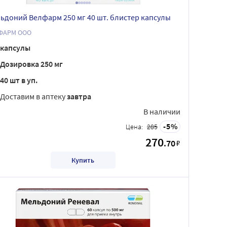
ьдоний Велфарм 250 мг 40 шт. блистер капсулы
ФАРМ ООО
капсулы
Дозировка 250 мг
40 шт в уп.
Доставим в аптеку
завтра
В наличии
5
Цена:
285
270
.70
₽
Купить