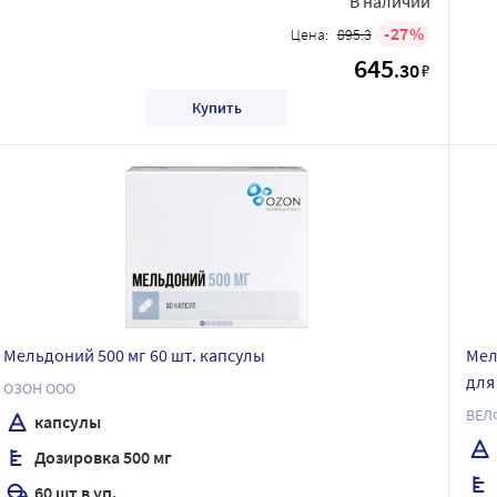
В наличии
27
Цена:
895.3
645
.30
₽
Купить
Мельдоний 500 мг 60 шт. капсулы
Мел
для
ОЗОН ООО
ВЕЛ
капсулы
Дозировка 500 мг
60 шт в уп.