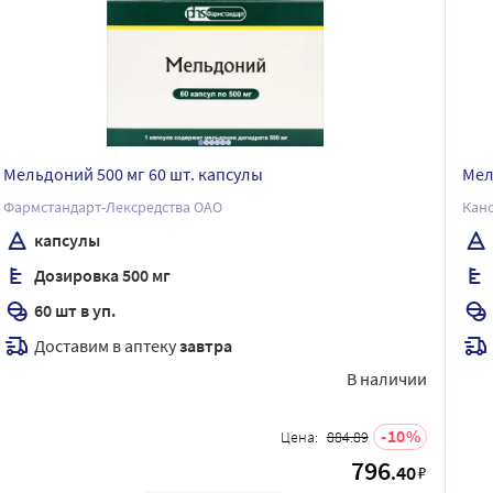
Мельдоний 500 мг 60 шт. капсулы
Мел
Фармстандарт-Лексредства ОАО
Кан
капсулы
Дозировка 500 мг
60 шт в уп.
Доставим в аптеку
завтра
В наличии
10
Цена:
884.89
796
.40
₽