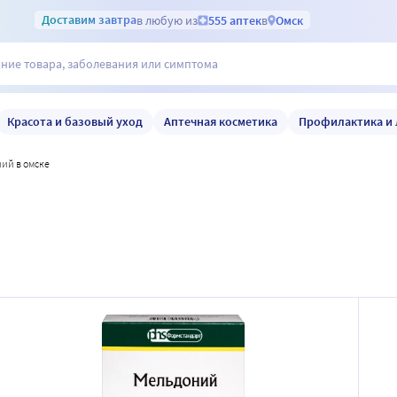
Доставим
завтра
в любую из
555 аптек
в
Омск
Красота и базовый уход
Аптечная косметика
Профилактика и 
ний в омске