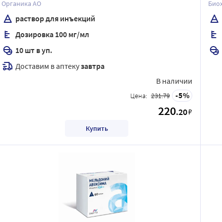
Органика АО
Био
раствор для инъекций
Дозировка 100 мг/мл
10 шт в уп.
Доставим в аптеку
завтра
В наличии
5
Цена:
231.79
220
.20
₽
Купить