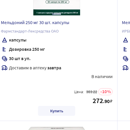
Мельдоний 250 мг 30 шт. капсулы
Мел
Фармстандарт-Лексредства ОАО
ИРБ
капсулы
Дозировка 250 мг
30 шт в уп.
Доставим в аптеку
завтра
В наличии
10
Цена:
303.22
272
.90
₽
Купить