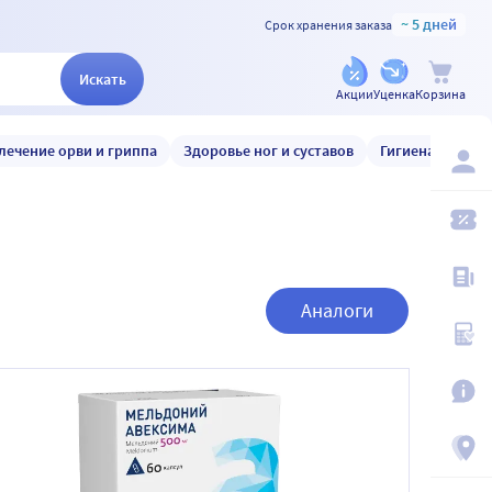
~ 5 дней
Срок хранения заказа
Искать
Акции
Уценка
Корзина
лечение орви и гриппа
Здоровье ног и суставов
Гигиена и уход
Аналоги