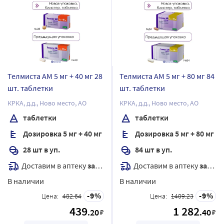
Телмиста АМ 5 мг + 40 мг 28
Телмиста АМ 5 мг + 80 мг 84
шт. таблетки
шт. таблетки
КРКА, д.д., Ново место, АО
КРКА, д.д., Ново место, АО
таблетки
таблетки
Дозировка 5 мг + 40 мг
Дозировка 5 мг + 80 мг
28 шт в уп.
84 шт в уп.
Доставим в аптеку
завтра
Доставим в аптеку
завтра
В наличии
В наличии
9
9
Цена:
482.64
Цена:
1409.23
439
1 282
.20
.40
₽
₽