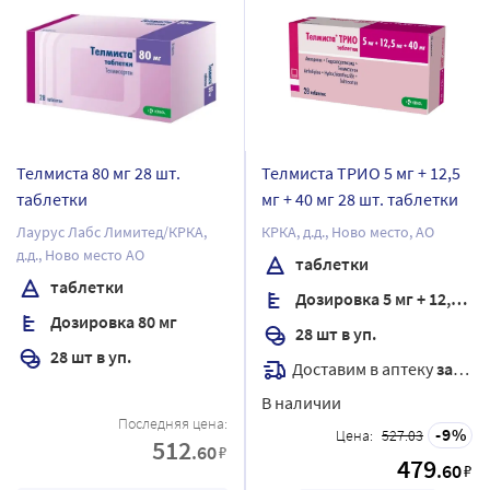
Телмиста 80 мг 28 шт.
Телмиста ТРИО 5 мг + 12,5
таблетки
мг + 40 мг 28 шт. таблетки
Лаурус Лабс Лимитед/КРКА,
КРКА, д.д., Ново место, АО
д.д., Ново место АО
таблетки
таблетки
Дозировка 5 мг + 12,5 мг + 40 мг
Дозировка 80 мг
28 шт в уп.
28 шт в уп.
Доставим в аптеку
завтра
В наличии
Последняя цена:
9
Цена:
527.03
512
.60
₽
479
.60
₽