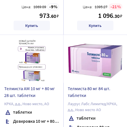
9
21
Цена:
1069.89
Цена:
1395.27
973
1 096
.60
.30
₽
₽
Купить
Купить
Телмиста АМ 10 мг + 80 мг
Телмиста 80 мг 84 шт.
28 шт. таблетки
таблетки
КРКА, д.д., Ново место, АО
Лаурус Лабс Лимитед/КРКА,
д.д., Ново место АО
таблетки
таблетки
Дозировка 10 мг + 80 мг
Дозировка 80 мг