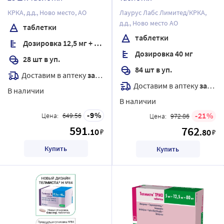
КРКА, д.д., Ново место, АО
Лаурус Лабс Лимитед/КРКА,
д.д., Ново место АО
таблетки
таблетки
Дозировка 12,5 мг + 80 мг
Дозировка 40 мг
28 шт в уп.
84 шт в уп.
Доставим в аптеку
завтра
Доставим в аптеку
завтра
В наличии
В наличии
9
21
Цена:
649.56
Цена:
972.86
591
762
.10
₽
.80
₽
Купить
Купить