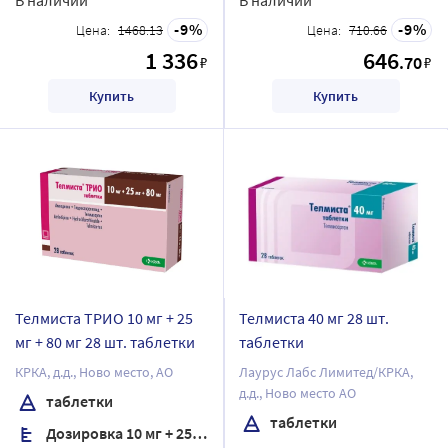
9
9
Цена:
1468.13
Цена:
710.66
1 336
646
.70
₽
₽
Купить
Купить
Телмиста ТРИО 10 мг + 25
Телмиста 40 мг 28 шт.
мг + 80 мг 28 шт. таблетки
таблетки
КРКА, д.д., Ново место, АО
Лаурус Лабс Лимитед/КРКА,
д.д., Ново место АО
таблетки
таблетки
Дозировка 10 мг + 25 мг + 80 мг