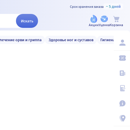
~ 5 дней
Срок хранения заказа
Искать
Акции
Уценка
Корзина
лечение орви и гриппа
Здоровье ног и суставов
Гигиена и уход