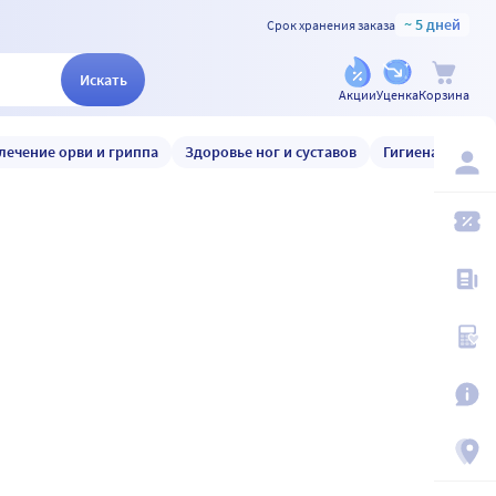
~ 5 дней
Срок хранения заказа
Искать
Акции
Уценка
Корзина
лечение орви и гриппа
Здоровье ног и суставов
Гигиена и уход