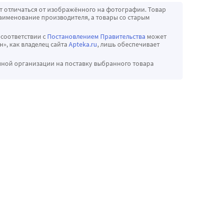
т отличаться от изображённого на фотографии. Товар
аименование производителя, а товары со старым
 соответствии с
Постановлением Правительства
может
», как владелец сайта
Apteka.ru
, лишь обеспечивает
чной организации на поставку выбранного товара