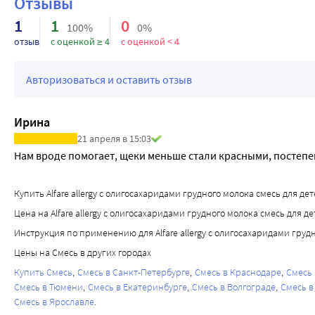
Отзывы
1
1
0
100%
0%
отзыв
с оценкой ≥ 4
с оценкой < 4
Авторизоваться и оставить отзыв
Ирина
21 апреля в 15:03
Нам вроде помогает, щеки меньше стали красными, постепе
Купить Alfare allergy с олигосахаридами грудного молока смесь для дет
Цена на Alfare allergy с олигосахаридами грудного молока смесь для д
Инструкция по применению для Alfare allergy с олигосахаридами груд
Цены на Смесь в других городах
Купить Смесь
Смесь в Санкт-Петербурге
Смесь в Краснодаре
Смесь
Смесь в Тюмени
Смесь в Екатеринбурге
Смесь в Волгограде
Смесь в
Смесь в Ярославле