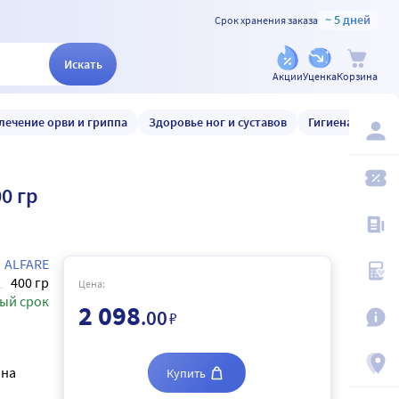
~ 5 дней
Срок хранения заказа
Искать
Акции
Уценка
Корзина
лечение орви и гриппа
Здоровье ног и суставов
Гигиена и уход
0 гр
ALFARE
400 гр
Цена:
ый срок
2 098
.00
₽
 на
Купить