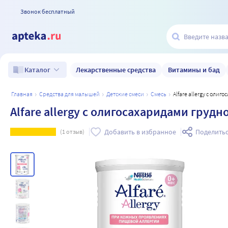
Звонок бесплатный
Лекарственные средства
Витамины и бад
Каталог
главная
средства для малышей
детские смеси
смесь
Alfare allergy с ол
Alfare allergy с олигосахаридами грудн
Добавить в избранное
Поделить
(
1
отзыв)