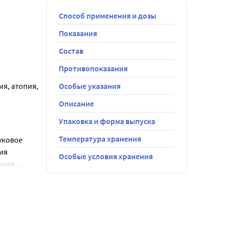
Способ применения и дозы
Показания
Состав
ние могут 
Противопоказания
, атопия, 
Особые указания
Описание
Упаковка и форма выпуска
Температура хранения
ковое 
я 
бенка.
Особые условия хранения
ная 
ид, натрия 
 без 
зведение 
ия), калия 
ривести к 
ка сульфат, 
а. Мерная 