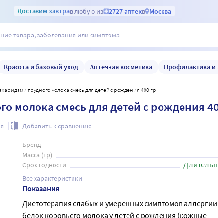
Доставим
завтра
в любую из
2727 аптек
в
Москва
Красота и базовый уход
Аптечная косметика
Профилактика и 
игосахаридами грудного молока смесь для детей с рождения 400 гр
ого молока смесь для детей с рождения 40
ся
Добавить к сравнению
Бренд
Масса (гр)
Длительн
Срок годности
Все характеристики
Показания
Диетотерапия слабых и умеренных симптомов аллергии
белок коровьего молока у детей с рождения (кожные