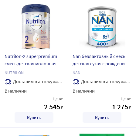
Nutrilon-2 superpremium
Nan безлактозный смесь
смесь детская молочная
детская сухая с рождения
сухая адаптированная 800
400 гр
NUTRILON
NAN
гр
Доставим в аптеку
завтра
Доставим в аптеку
завтра
В наличии
В наличии
Цена:
Цена:
2 545
1 275
₽
₽
Купить
Купить