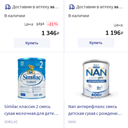
диетического лечебного
Доставим в аптеку
завтра
Доставим в аптеку
завтра
питания с нейтральным
В наличии
В наличии
вкусом 320 гр
21
Цена:
1717
Цена:
1 196
1 346
₽
₽
Купить
Купить
Similac классик 2 смесь
Nan антирефлюкс смесь
сухая молочная для детей
детская сухая с рождения
от 6 до 12 мес 800 гр
400 гр
SIMILAC
NAN