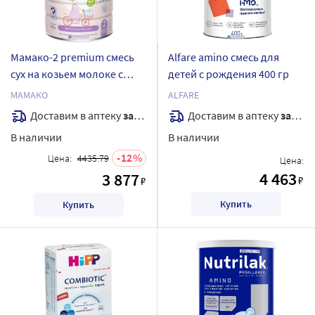
Мамако-2 premium смесь
Alfare amino смесь для
сух на козьем молоке с
детей с рождения 400 гр
олигосахаридами
МАМАКО
ALFARE
грудного молока 800 гр
Доставим в аптеку
завтра
Доставим в аптеку
завтра
В наличии
В наличии
12
Цена:
4435.79
Цена:
4 463
3 877
₽
₽
Купить
Купить