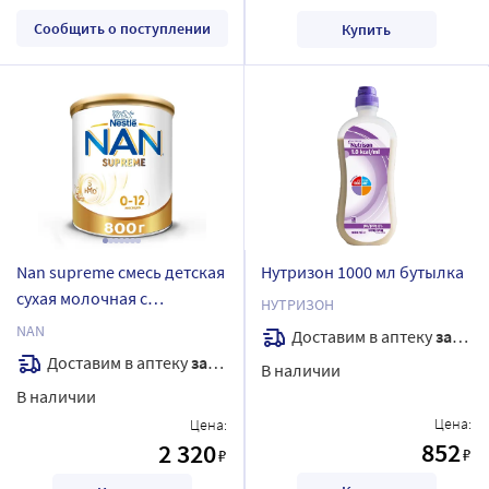
Сообщить о поступлении
Купить
Nan supreme смесь детская
Нутризон 1000 мл бутылка
сухая молочная с
НУТРИЗОН
олигосахаридами с
NAN
Доставим в аптеку
завтра
рождения и до 12 месяцев
Доставим в аптеку
завтра
В наличии
800 гр
В наличии
Цена:
Цена:
852
2 320
₽
₽