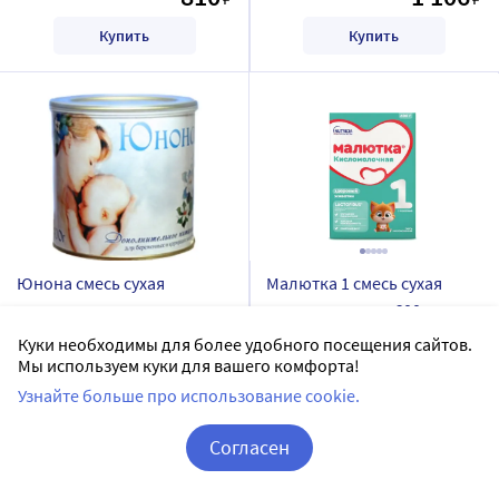
Купить
Купить
Юнона смесь сухая
Малютка 1 смесь сухая
инстантная для
кисломолочная 600 гр
беременных и кормящих
ЮНОНА
МАЛЮТКА
Куки необходимы для более удобного посещения сайтов.
женщин 400 гр
Мы используем куки для вашего комфорта!
Доставим в аптеку
завтра
Доставим в аптеку
завтра
Узнайте больше про использование cookie.
В наличии
В наличии
10
Цена:
428.89
Согласен
Цена:
1 224
386
₽
₽
Корзина
Вход / Регистрация