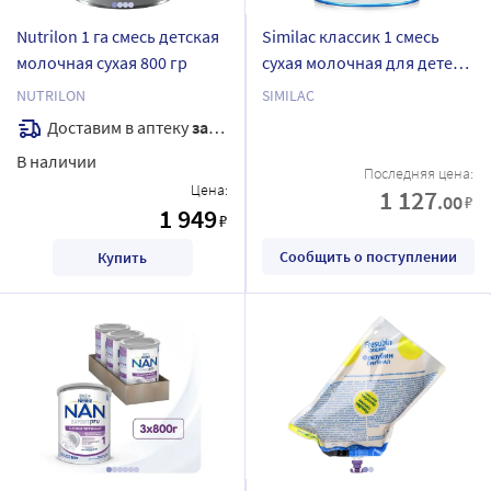
Nutrilon 1 га смесь детская
Similac классик 1 смесь
молочная сухая 800 гр
сухая молочная для детей
от 0 до 6 мес 800 гр
NUTRILON
SIMILAC
Доставим в аптеку
завтра
В наличии
Последняя цена:
Цена:
1 127
.00
₽
1 949
₽
Сообщить о поступлении
Купить