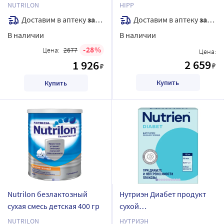
лактобактериями сухая c
NUTRILON
HIPP
10 месяцев 900 г/коробка/
Доставим в аптеку
завтра
Доставим в аптеку
завтра
В наличии
В наличии
28
Цена:
2677
Цена:
2 659
1 926
₽
₽
Купить
Купить
Nutrilon безлактозный
Нутриэн Диабет продукт
сухая смесь детская 400 гр
сухой
специализированный для
NUTRILON
НУТРИЭН