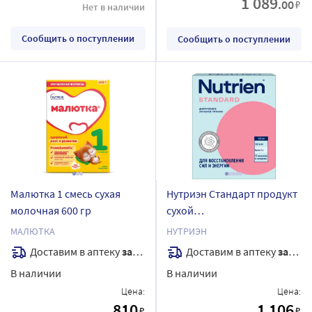
1 089
.00
₽
Нет в наличии
Сообщить о поступлении
Сообщить о поступлении
Малютка 1 смесь сухая
Нутриэн Стандарт продукт
молочная 600 гр
сухой
специализированный для
МАЛЮТКА
НУТРИЭН
диетического лечебного
Доставим в аптеку
завтра
Доставим в аптеку
завтра
питания с нейтральным
В наличии
В наличии
вкусом 350 гр
Цена:
Цена:
810
1 106
₽
₽