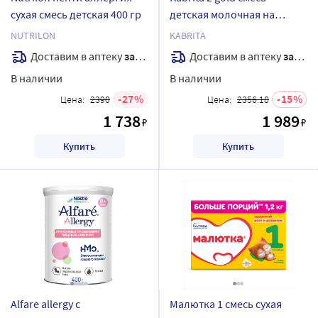
сухая смесь детская 400 гр
детская молочная на
козьем молоке для
NUTRILON
KABRITA
комфортного
Доставим в аптеку
завтра
Доставим в аптеку
завтра
пищеварения с 6 месяцев
В наличии
В наличии
400 гр
27
15
Цена:
2390
Цена:
2356.18
1 738
1 989
₽
₽
Купить
Купить
Alfare allergy с
Малютка 1 смесь сухая