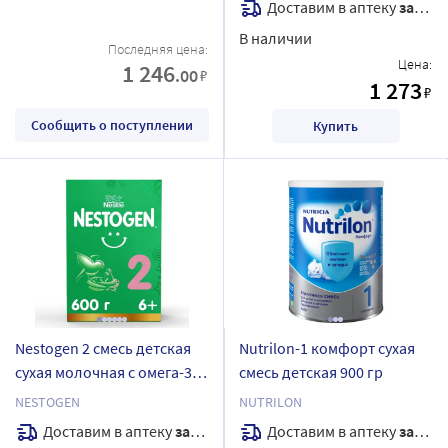
Доставим в аптеку
завтра
В наличии
Последняя цена:
Цена:
1 246
.00
₽
1 273
₽
Сообщить о поступлении
Купить
Nestogen 2 смесь детская
Nutrilon-1 комфорт сухая
сухая молочная с омега-3
смесь детская 900 гр
пнжк и лактобактериями
NESTOGEN
NUTRILON
600 гр
Доставим в аптеку
завтра
Доставим в аптеку
завтра