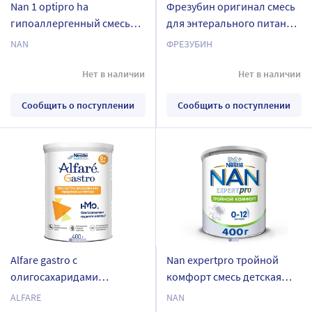
Nan 1 optipro ha
Фрезубин оригинал смесь
гипоаллергенный смесь
для энтерального питания
детская сухая с рождения
1 л
NAN
ФРЕЗУБИН
3х800 гр
Нет в наличии
Нет в наличии
Сообщить о поступлении
Сообщить о поступлении
Alfare gastro с
Nan expertpro тройной
олигосахаридами
комфорт смесь детская
грудного молока смесь для
сухая с рождения до 12
ALFARE
NAN
детей с рождения 400 гр
месяцев 400 гр