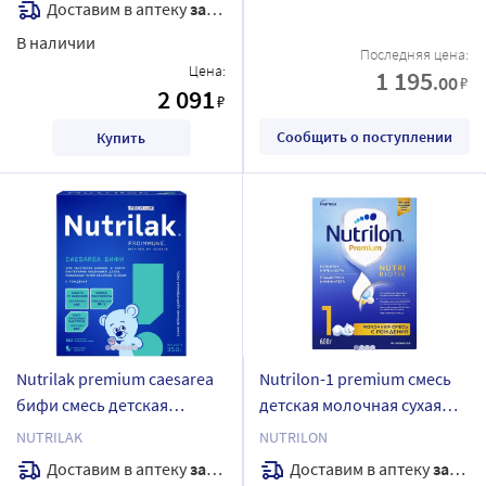
Доставим в аптеку
завтра
В наличии
Последняя цена:
Цена:
1 195
.00
₽
2 091
₽
Сообщить о поступлении
Купить
Nutrilak premium caesarea
Nutrilon-1 premium смесь
бифи смесь детская
детская молочная сухая
молочная сухая
адаптированная 600 гр
NUTRILAK
NUTRILON
адаптированная 350 гр
Доставим в аптеку
завтра
Доставим в аптеку
завтра