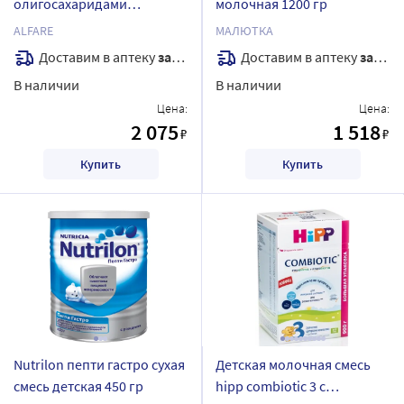
олигосахаридами
молочная 1200 гр
грудного молока смесь для
ALFARE
МАЛЮТКА
детей с рождения 400 гр
Доставим в аптеку
завтра
Доставим в аптеку
завтра
В наличии
В наличии
Цена:
Цена:
2 075
1 518
₽
₽
Купить
Купить
Nutrilon пепти гастро сухая
Детская молочная смесь
смесь детская 450 гр
hipp combiotic 3 c