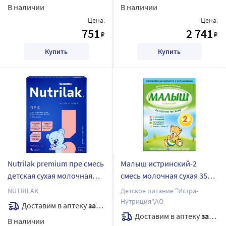
В наличии
В наличии
Цена:
Цена:
751
2 741
₽
₽
Купить
Купить
Nutrilak premium пре смесь
Малыш истринский-2
детская сухая молочная
смесь молочная сухая 350
для недоношенных и
гр
NUTRILAK
Детское питание "Истра-
маловесных детей 350 гр
Нутриция",АО
Доставим в аптеку
завтра
Доставим в аптеку
завтра
В наличии