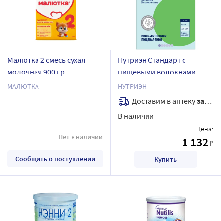
Малютка 2 смесь сухая
Нутриэн Стандарт с
молочная 900 гр
пищевыми волокнами
продукт сухой
МАЛЮТКА
НУТРИЭН
специализированный для
Доставим в аптеку
завтра
диетического лечебного
В наличии
питания с нейтральным
Цена:
вкусом 350 гр
Нет в наличии
1 132
₽
Сообщить о поступлении
Купить