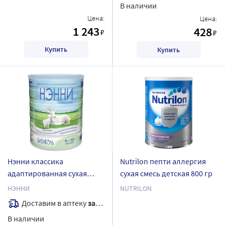
В наличии
Цена:
Цена:
1 243
428
₽
₽
Купить
Купить
Нэнни классика
Nutrilon пепти аллергия
адаптированная сухая
сухая смесь детская 800 гр
молочная смесь на основе
НЭННИ
NUTRILON
козьего молока для детей
Доставим в аптеку
завтра
с рождения до 1 года 800
В наличии
гр