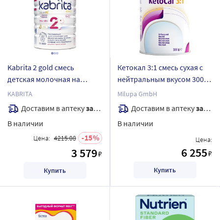
Kabrita 2 gold смесь
Кетокал 3:1 смесь сухая с
детская молочная на
нейтральным вкусом 300
козьем молоке для
гр
KABRITA
Milupa GmbH
комфортного
Доставим в аптеку
завтра
Доставим в аптеку
завтра
пищеварения с 6 месяцев
В наличии
В наличии
800 гр
15
Цена:
4215.08
Цена:
6 255
3 579
₽
₽
Купить
Купить