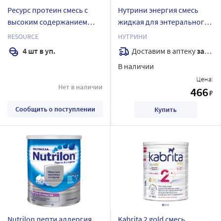
Ресурс протеин смесь с
Нутрини энергия смесь
высоким содержанием
жидкая для энтерального
белка со вкусом шоколада
питания детей 200 мл
RESOURCE
НУТРИНИ
для энтерального питания
Доставим в аптеку
завтра
4 шт в уп.
200 мл 4 шт.
В наличии
Цена:
Нет в наличии
466
₽
Сообщить о поступлении
Купить
Nutrilon пепти аллергия
Kabrita 2 gold смесь