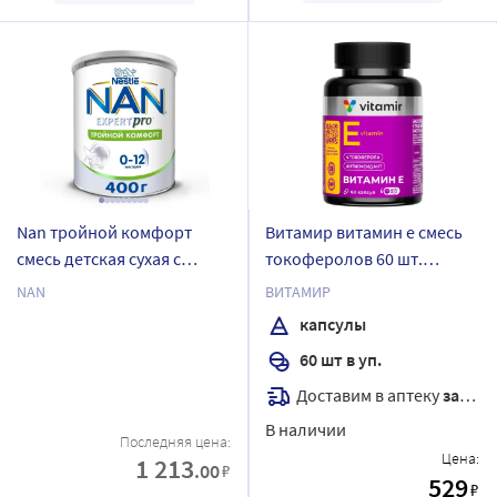
Nan тройной комфорт
Витамир витамин е смесь
смесь детская сухая с
токоферолов 60 шт.
рождения 400 гр
капсулы массой 310 мг
NAN
ВИТАМИР
капсулы
60 шт в уп.
Доставим в аптеку
завтра
В наличии
Последняя цена:
Цена:
1 213
.00
₽
529
₽