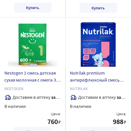
Купить
Купить
Nestogen 1 смесь детская
Nutrilak premium
сухая молочная с омега-3
антирефлюксный смесь
пнжк и лактобактериями
детская молочная сухая
NESTOGEN
NUTRILAK
600 гр
лечебная с рождения 350г
Доставим в аптеку
завтра
Доставим в аптеку
завтра
В наличии
В наличии
Цена:
Цена:
760
988
₽
₽