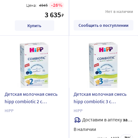
26
Цена:
4945
Нет в наличии
3 635
₽
Сообщить о поступлении
Купить
Детская молочная смесь
Детская молочная смесь
hipp combiotic 2 c
hipp combiotic 3 c
лактобактериями сухая c 6
лактобактериями сухая c
HIPP
HIPP
месяцев 600 г/коробка/
10 месяцев 600 г/коробка/
Доставим в аптеку
завтра
В наличии
7