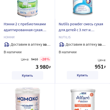
Нэнни 2 с пребиотиками
Nutilis powder смесь сухая
адаптированная сухая
для детей с 3 лет и
молочная смесь на основе
взрослых страдающих
НЭННИ
NUTILIS
козьего молока для детей
дисфагией 300 гр
Доставим в аптеку
завтра
Доставим в аптеку
завтра
с 6 месяцев 800 гр
В наличии
В наличии
26
Цена:
5418
Цена:
951
3 980
₽
₽
Купить
Купить