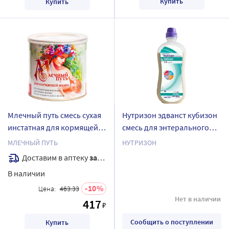
Купить
Купить
Млечный путь смесь сухая
Нутризон эдванст кубизон
инстатная для кормящей
смесь для энтерального
мамы 200 гр
питания 1000 мл бут
МЛЕЧНЫЙ ПУТЬ
НУТРИЗОН
Доставим в аптеку
завтра
В наличии
10
Цена:
463.33
Нет в наличии
417
₽
Сообщить о поступлении
Купить