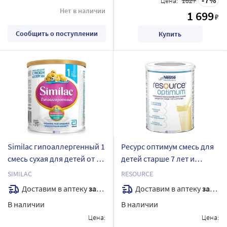
Цена:
1827
Нет в наличии
1 699
₽
Сообщить о поступлении
Купить
Similac гипоаллергенный 1
Ресурс оптимум смесь для
смесь сухая для детей от 0
детей старше 7 лет и
до 6 мес 375 гр
взрослых 400 гр
SIMILAC
RESOURCE
Доставим в аптеку
завтра
Доставим в аптеку
завтра
В наличии
В наличии
Цена:
Цена: