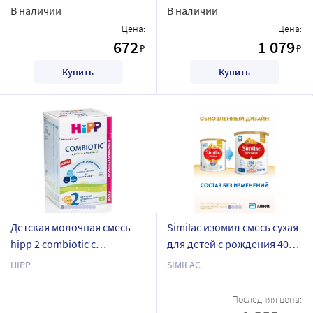
В наличии
В наличии
Цена:
Цена:
672
1 079
₽
₽
Купить
Купить
Детская молочная смесь
Similac изомил смесь сухая
hipp 2 combiotic с
для детей с рождения 400
лактобактериями сухая c 6
гр
HIPP
SIMILAC
месяцев 900 г/коробка/
Последняя цена: