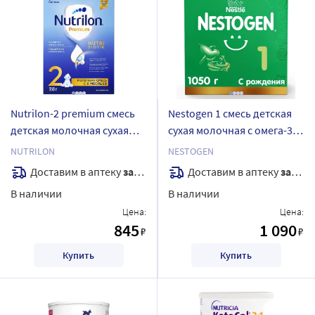
Nutrilon-2 premium смесь
Nestogen 1 смесь детская
детская молочная сухая
сухая молочная с омега-3
адаптированная 350 гр
пнжк и лактобактериями
NUTRILON
NESTOGEN
3х350 гр
Доставим в аптеку
завтра
Доставим в аптеку
завтра
В наличии
В наличии
Цена:
Цена:
845
1 090
₽
₽
Купить
Купить