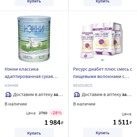
Купить
Купить
Нэнни классика
Ресурс диабет плюс смесь с
адаптированная сухая
пищевыми волокнами с
молочная смесь на основе
ароматом ванили 200 мл 4
НЭННИ
RESOURCE
козьего молока для детей
шт.
Доставим в аптеку
завтра
Доставим в аптеку
завтра
с рождения до 1 года 400
В наличии
В наличии
гр
28
Цена:
2760
Цена:
1 511
1 984
₽
₽
Купить
Купить