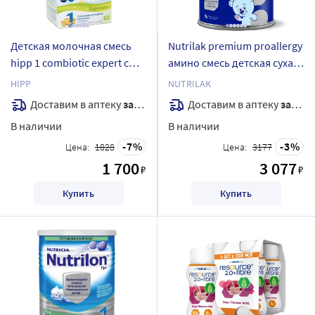
Детская молочная смесь
Nutrilak premium proallergy
hipp 1 combiotic expert c
амино смесь детская сухая
лактобактериями сухая c 0
специализированная на
HIPP
NUTRILAK
месяцев 600 г/коробка/
основе аминокислот 400 гр
Доставим в аптеку
завтра
Доставим в аптеку
завтра
В наличии
В наличии
7
3
Цена:
1828
Цена:
3177
1 700
3 077
₽
₽
Купить
Купить