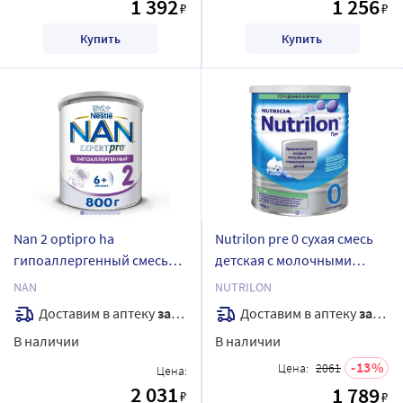
1 392
1 256
₽
₽
Купить
Купить
Nan 2 optipro ha
Nutrilon pre 0 сухая смесь
гипоаллергенный смесь
детская с молочными
детская сухая с 6 месяцев
липидами pro lipids для
NAN
NUTRILON
800 гр
недоношенных и
Доставим в аптеку
завтра
Доставим в аптеку
завтра
маловесных детей 400 гр
В наличии
В наличии
13
Цена:
2061
Цена:
2 031
1 789
₽
₽