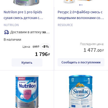
Nutrilon pre 1 pro lipids
Ресурс 2.0+файбер смесь с
сухая смесь детская с
пищевыми волокнами со
молочными липидами для
вкусом лесные ягоды для
NUTRILON
RESOURCE
недоношенных и
энтерального питания 200
Доставим в аптеку
завтра
маловесных детей 400 гр
мл 4 шт.
В наличии
Последняя цена:
8
Цена:
1957
1 477
.00
₽
1 796
₽
Сообщить о поступлении
Купить