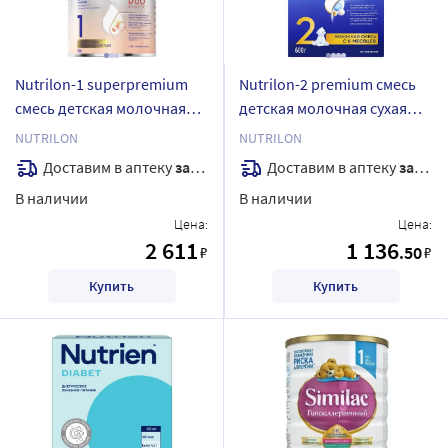
Nutrilon-1 superpremium
Nutrilon-2 premium смесь
смесь детская молочная
детская молочная сухая
сухая адаптированная 800
адаптированная 600 гр
NUTRILON
NUTRILON
гр
Доставим в аптеку
завтра
Доставим в аптеку
завтра
В наличии
В наличии
Цена:
Цена:
2 611
1 136
.50
₽
₽
Купить
Купить