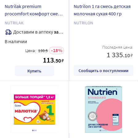
Nutrilak premium
Nutrilon 1 га смесь детская
procomfort комфорт смесь
молочная сухая 400 гр
детская
NUTRILAK
NUTRILON
специализированная 200
Доставим в аптеку
завтра
мл
В наличии
Последняя цена:
18
Цена:
138.5
1 335
.10
₽
113
.50
₽
Сообщить о поступлении
Купить