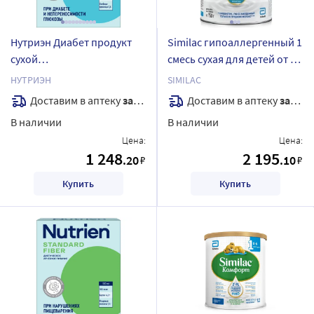
Нутриэн Диабет продукт
Similac гипоаллергенный 1
сухой
смесь сухая для детей от 0
специализированный для
до 6 мес 750 гр
НУТРИЭН
SIMILAC
диетического лечебного
Доставим в аптеку
завтра
Доставим в аптеку
завтра
питания с нейтральным
В наличии
В наличии
вкусом 320 гр
Цена:
Цена:
1 248
2 195
.20
.10
₽
₽
Купить
Купить