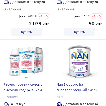
Доставим в аптеку
завтра
Доставим в аптеку
завтра
пищеварения с 6 месяцев
В наличии
В наличии
400 гр
15
18
Цена:
2406.9
Цена:
110.2
2 039
90
.70
.20
₽
₽
Купить
Купить
Ресурс протеин смесь с
Nan 1 optipro ha
высоким содержанием
гипоаллергенный смесь
белка со вкусом клубники
детская сухая с рождения
RESOURCE
NAN
для энтерального питания
400 гр
Доставим в аптеку
завтра
4 шт в уп.