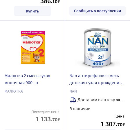
386
.10
₽
Сообщить о поступлении
Купить
Малютка 2 смесь сухая
Nan антирефлюкс смесь
молочная 900 гр
детская сухая с рождения
400 гр
МАЛЮТКА
NAN
Доставим в аптеку
завтра
В наличии
Последняя цена:
Цена:
1 133
.70
₽
1 307
.70
₽