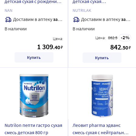
детская сухая с рождения
детская сухая
400 гр
специализированная с
NAN
NUTRILAK
рождения 350г
Доставим в аптеку
завтра
Доставим в аптеку
завтра
В наличии
В наличии
2
Цена:
862.5
Цена:
1 309
842
.40
₽
.50
₽
Купить
Купить
Nutrilon пепти гастро сухая
Леовит pharma эдванс
смесь детская 800 гр
смесь сухая с нейтральным