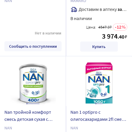
NAN
МАМАКО
3х800 гр
грудного молока 800 гр
Доставим в аптеку
завтра
В наличии
12
Цена:
4547.37
Нет в наличии
3 974
.40
₽
Сообщить о поступлении
Купить
Nan тройной комфорт
Nan 1 optipro с
смесь детская сухая с
олигосахаридами 2fl смесь
рождения 400 гр
детская сухая с рождения
NAN
NAN