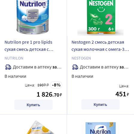
Nutrilon pre 1 pro lipids
Nestogen 2 смесь детская
сухая смесь детская с
сухая молочная с омега-3
молочными липидами для
пнжк и лактобактериями
NUTRILON
NESTOGEN
недоношенных и
300 гр
Доставим в аптеку
завтра
Доставим в аптеку
завтра
маловесных детей 400 гр
В наличии
В наличии
8
Цена:
1987.7
Цена:
451
1 826
.70
₽
₽
Купить
Купить