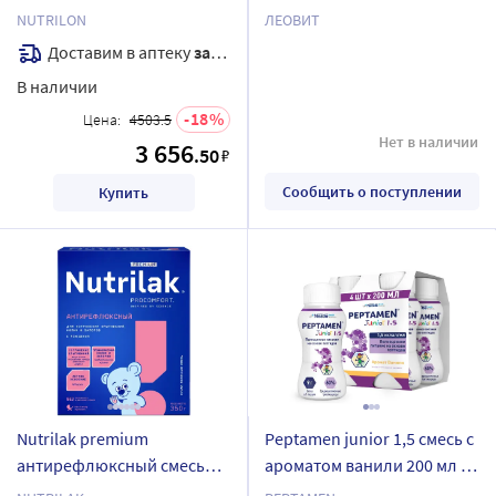
вкусом 322 гр
NUTRILON
ЛЕОВИТ
Доставим в аптеку
завтра
В наличии
18
Цена:
4503.5
Нет в наличии
3 656
.50
₽
Сообщить о поступлении
Купить
Nutrilak premium
Peptamen junior 1,5 смесь с
антирефлюксный смесь
ароматом ванили 200 мл 4
детская молочная сухая
шт.