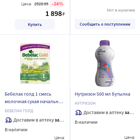
24
Цена:
2528.95
Нет в наличии
1 898
₽
Сообщить о поступлении
Купить
Бебелак голд 1 смесь
Нутризон 500 мл бутылка
молочная сухая начальная
НУТРИЗОН
адаптированная на основе
БЕБЕЛАК ГОЛД
Доставим в аптеку
завтра
козьего молока 350 гр
Доставим в аптеку
завтра
В наличии
В наличии
Цена:
Цена: