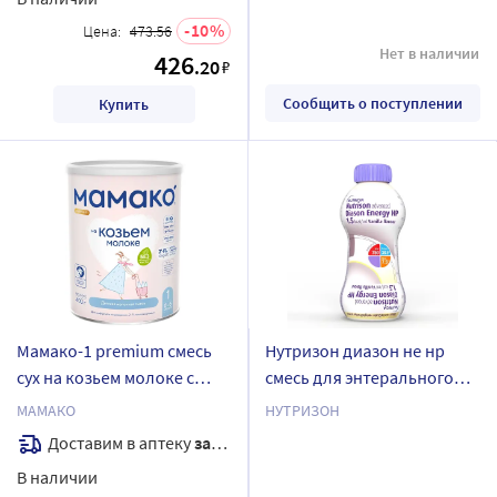
10
Цена:
473.56
Нет в наличии
426
.20
₽
Сообщить о поступлении
Купить
Мамако-1 premium смесь
Нутризон диазон не нр
сух на козьем молоке с
смесь для энтерального
олигосахаридами
питания 500 мл бут/со
МАМАКО
НУТРИЗОН
грудного молока 400 гр
вкусом ванили
Доставим в аптеку
завтра
В наличии