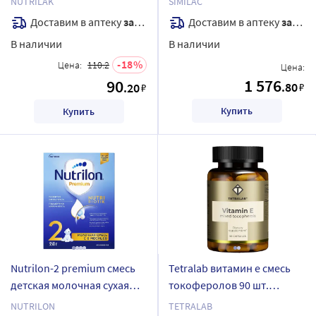
NUTRILAK
SIMILAC
начальная 200 мл
детей 800 гр
Доставим в аптеку
завтра
Доставим в аптеку
завтра
В наличии
В наличии
18
Цена:
110.2
Цена:
1 576
90
.80
.20
₽
₽
Купить
Купить
Nutrilon-2 premium смесь
Tetralab витамин е смесь
детская молочная сухая
токоферолов 90 шт.
адаптированная 350 гр
капсулы массой 310 мг
NUTRILON
TETRALAB