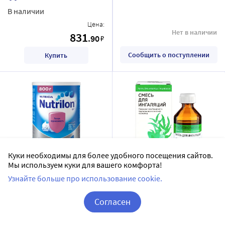
В наличии
Цена:
Нет в наличии
831
.90
₽
Сообщить о поступлении
Купить
Куки необходимы для более удобного посещения сайтов.
Мы используем куки для вашего комфорта!
Nutrilon 1 га смесь детская
Смесь для ингаляций
Узнайте больше про использование cookie.
молочная сухая 800 гр
флакон капли для
ингаляций спиртовые 40
NUTRILON
Ивановская
Согласен
мл
фармацевтическая фабрика
Доставим в аптеку
завтра
АО
Корзина
Вход / Регистрация
капли для ингаляций
В наличии