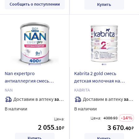
Сообщить о поступлении
Купить
Nan expertpro
Kabrita 2 gold смесь
антиаллергия смесь
детская молочная на
детская сухая с рождения
козьем молоке для
NAN
KABRITA
400 гр
комфортного
Доставим в аптеку
завтра
Доставим в аптеку
завтра
пищеварения с 6 месяцев
В наличии
В наличии
800 гр
14
Цена:
4306.93
Цена:
2 055
3 670
.10
₽
.40
₽
Купить
Купить