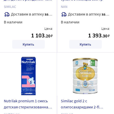
гр
SIMILAC
NAN
Доставим в аптеку
завтра
Доставим в аптеку
завтра
В наличии
В наличии
Цена:
Цена:
1 103
1 393
.20
.30
₽
₽
Купить
Купить
Nutrilak premium 1 смесь
Similac gold 2 с
детская стерилизованная
олигосахаридами 2-fl
молочная адаптированная
смесь сухая молочная для