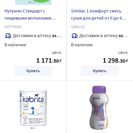
Нутриэн Стандарт с
Similac 1 комфорт смесь
пищевыми волокнами
сухая для детей от 0 до 6
продукт сухой
мес 375 гр
НУТРИЭН
SIMILAC
специализированный для
Доставим в аптеку
завтра
Доставим в аптеку
завтра
диетического лечебного
В наличии
В наличии
питания с нейтральным
Цена:
Цена:
вкусом 350 гр
1 171
1 298
.50
.30
₽
₽
Купить
Купить