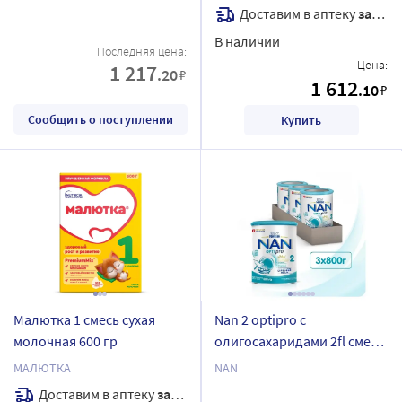
1050 гр
Доставим в аптеку
завтра
В наличии
Последняя цена:
Цена:
1 217
.20
₽
1 612
.10
₽
Сообщить о поступлении
Купить
Малютка 1 смесь сухая
Nan 2 optipro с
молочная 600 гр
олигосахаридами 2fl смесь
детская сухая с 6 мес 3х800
МАЛЮТКА
NAN
гр
Доставим в аптеку
завтра