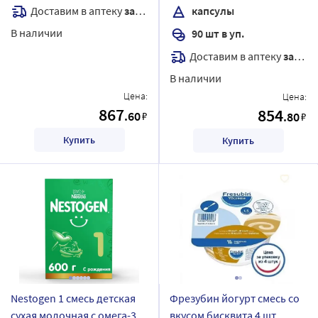
Доставим в аптеку
завтра
капсулы
В наличии
90 шт в уп.
Доставим в аптеку
завтра
В наличии
Цена:
Цена:
867
854
.60
₽
.80
₽
Купить
Купить
Nestogen 1 смесь детская
Фрезубин йогурт смесь со
сухая молочная с омега-3
вкусом бисквита 4 шт.