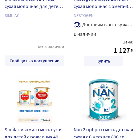
сухая молочная для детей
сухая молочная с омега-3
от 6 до 12 мес 800 гр
пнжк и лактобактериями
SIMILAC
NESTOGEN
3х350 гр
Доставим в аптеку
завтра
В наличии
Цена:
Нет в наличии
1 127
₽
Сообщить о поступлении
Купить
Similac изомил смесь сухая
Nan 2 optipro смесь детская
для детей с рождения 400
сухая с 6 месяцев 800 гр