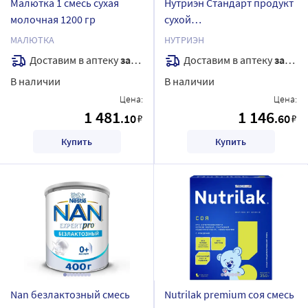
Малютка 1 смесь сухая
Нутриэн Стандарт продукт
молочная 1200 гр
сухой
специализированный для
МАЛЮТКА
НУТРИЭН
диетического лечебного
Доставим в аптеку
завтра
Доставим в аптеку
завтра
питания с нейтральным
В наличии
В наличии
вкусом 350 гр
Цена:
Цена:
1 481
1 146
.10
.60
₽
₽
Купить
Купить
Nan безлактозный смесь
Nutrilak premium соя смесь