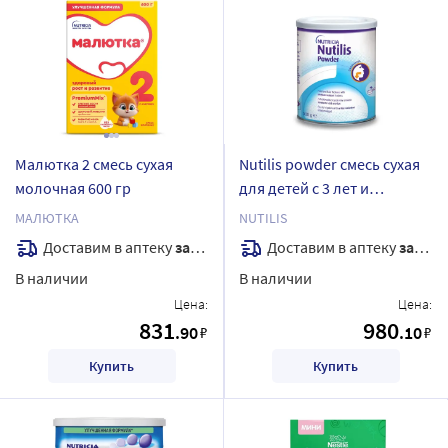
Малютка 2 смесь сухая
Nutilis powder смесь сухая
молочная 600 гр
для детей с 3 лет и
взрослых страдающих
МАЛЮТКА
NUTILIS
дисфагией 300 гр
Доставим в аптеку
завтра
Доставим в аптеку
завтра
В наличии
В наличии
Цена:
Цена:
831
980
.90
.10
₽
₽
Купить
Купить