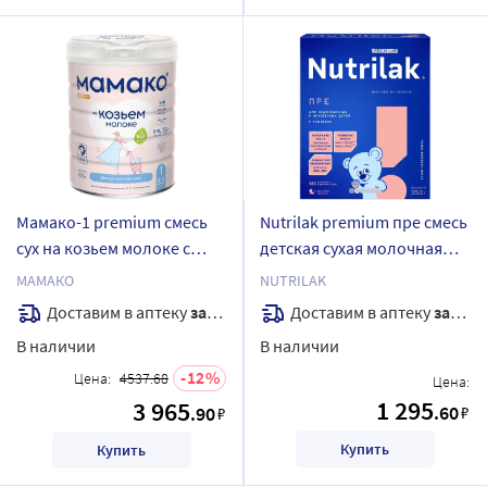
Мамако-1 premium смесь
Nutrilak premium пре смесь
сух на козьем молоке с
детская сухая молочная
олигосахаридами
для недоношенных и
МАМАКО
NUTRILAK
грудного молока 800 гр
маловесных детей 350 гр
Доставим в аптеку
завтра
Доставим в аптеку
завтра
В наличии
В наличии
12
Цена:
4537.68
Цена:
1 295
3 965
.60
.90
₽
₽
Купить
Купить