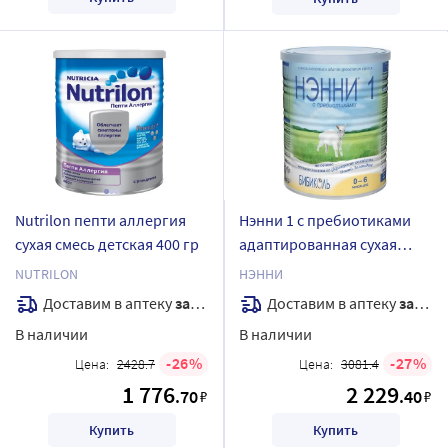
Nutrilon пепти аллергия
Нэнни 1 с пребиотиками
сухая смесь детская 400 гр
адаптированная сухая
молочная смесь на основе
NUTRILON
НЭННИ
козьего молока для детей
Доставим в аптеку
завтра
Доставим в аптеку
завтра
от 0 до 6 месяцев 400 гр
В наличии
В наличии
26
27
Цена:
2428.7
Цена:
3081.4
1 776
2 229
.70
.40
₽
₽
Купить
Купить