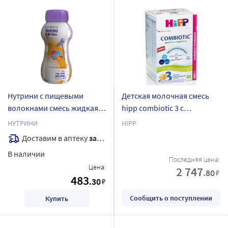
Нутрини с пищевыми
Детская молочная смесь
волокнами смесь жидкая
hipp combiotic 3 c
для энтерального питания
лактобактериями сухая c
НУТРИНИ
HIPP
детей 200 мл
10 месяцев 900 г/коробка/
Доставим в аптеку
завтра
В наличии
Последняя цена:
Цена:
2 747
.80
₽
483
.30
₽
Сообщить о поступлении
Купить