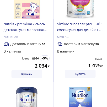
Nutrilak premium 2 смесь
Similac гипоаллергенный 1
детская сухая молочная
смесь сухая для детей от 0
адаптированная на основе
до 6 мес 375 гр
NUTRILAK
SIMILAC
козьего молока 600 гр
Доставим в аптеку
завтра
Доставим в аптеку
завтра
В наличии
В наличии
5
Цена:
2154
Цена:
1 425
2 034
₽
₽
Купить
Купить