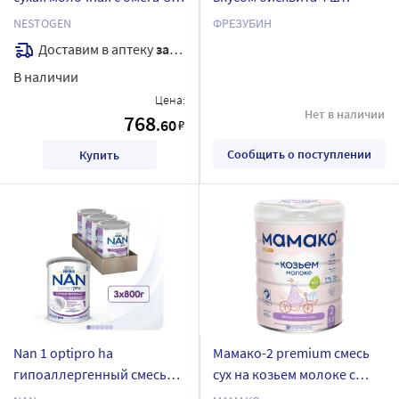
пнжк и лактобактериями
NESTOGEN
ФРЕЗУБИН
600 гр
Доставим в аптеку
завтра
В наличии
Цена:
Нет в наличии
768
.60
₽
Сообщить о поступлении
Купить
Nan 1 optipro ha
Мамако-2 premium смесь
гипоаллергенный смесь
сух на козьем молоке с
детская сухая с рождения
олигосахаридами