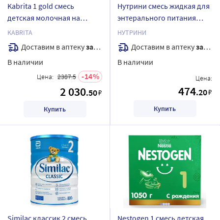
Kabrita 1 gold смесь
Нутрини смесь жидкая для
детская молочная на
энтерального питания
козьем молоке для
детей 200 мл
KABRITA
НУТРИНИ
комфортного
Доставим в аптеку
завтра
Доставим в аптеку
завтра
пищеварения с 0 месяцев
В наличии
В наличии
400 гр
14
Цена:
2387.5
Цена:
474
2 030
.20
.50
₽
₽
Купить
Купить
Similac классик 2 смесь
Nestogen 1 смесь детская