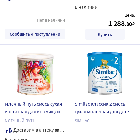
200 мл 4 шт.
В наличии
Цена:
Нет в наличии
1 288
.80
₽
Сообщить о поступлении
Купить
Млечный путь смесь сухая
Similac классик 2 смесь
инстатная для кормящей
сухая молочная для детей
мамы 200 гр
от 6 до 12 мес 400 гр
МЛЕЧНЫЙ ПУТЬ
SIMILAC
Доставим в аптеку
завтра
В наличии