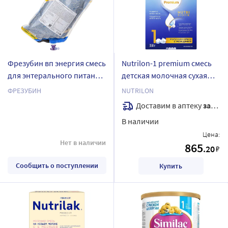
Фрезубин вп энергия смесь
Nutrilon-1 premium смесь
для энтерального питания
детская молочная сухая
1 л
адаптированная 350 гр
ФРЕЗУБИН
NUTRILON
Доставим в аптеку
завтра
В наличии
Цена:
Нет в наличии
865
.20
₽
Сообщить о поступлении
Купить