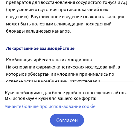
препаратов для восстановления сосудистого тонуса и АД
(при условии отсутствия противопоказаний к их
введению). Внутривенное введение глюконата кальция
может быть полезным в ликвидации последствий
блокады кальциевых каналов.
Лекарственное взаимодействие
Комбинация ирбесартана и амлодипина
На основании фармакокинетических исследований, в
которых ирбесартан и амлодипин принимались по
отдельности и в комбинации, отсутствовали
фармакокинетические взаимодействия между
Куки необходимы для более удобного посещения сайтов.
ирбесартаном и амлодипином.
Мы используем куки для вашего комфорта!
Не проводилось исследований по лекарственным
Узнайте больше про использование cookie.
взаимодействиям препарата Апроваск с другими
лекарственными средствами.
Согласен
Ирбесартан
Корзина
Вход / Регистрация
На основании данных исследований in vitro не должно