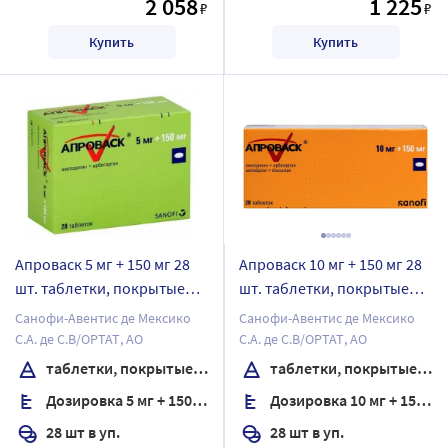
2 058
1 225
₽
₽
Купить
Купить
Апроваск 5 мг + 150 мг 28
Апроваск 10 мг + 150 мг 28
шт. таблетки, покрытые
шт. таблетки, покрытые
пленочной оболочкой
пленочной оболочкой
Санофи-Авентис де Мексико
Санофи-Авентис де Мексико
С.А. де С.В/ОРТАТ, АО
С.А. де С.В/ОРТАТ, АО
таблетки, покрытые пленочной оболочкой
таблетки, покрытые пленочной оболочкой
Дозировка 5 мг + 150 мг
Дозировка 10 мг + 150 мг
28 шт в уп.
28 шт в уп.