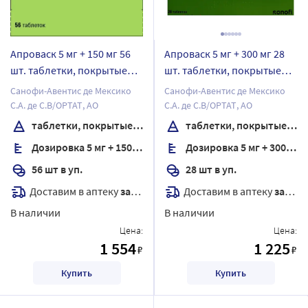
Апроваск 5 мг + 150 мг 56
Апроваск 5 мг + 300 мг 28
шт. таблетки, покрытые
шт. таблетки, покрытые
пленочной оболочкой
пленочной оболочкой
Санофи-Авентис де Мексико
Санофи-Авентис де Мексико
С.А. де С.В/ОРТАТ, АО
С.А. де С.В/ОРТАТ, АО
таблетки, покрытые пленочной оболочкой
таблетки, покрытые пленочной оболочкой
Дозировка 5 мг + 150 мг
Дозировка 5 мг + 300 мг
56 шт в уп.
28 шт в уп.
Доставим в аптеку
завтра
Доставим в аптеку
завтра
В наличии
В наличии
Цена:
Цена:
1 554
1 225
₽
₽
Купить
Купить