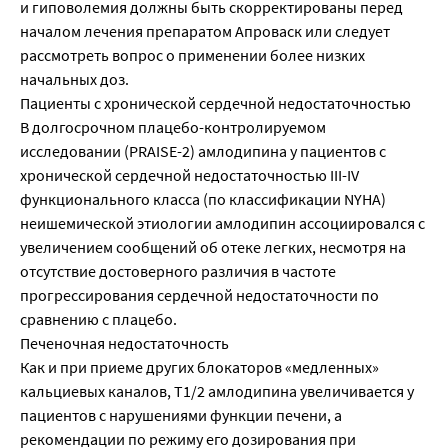
и гиповолемия должны быть скорректированы перед
началом лечения препаратом Апроваск или следует
рассмотреть вопрос о применении более низких
начальных доз.
Пациенты с хронической сердечной недостаточностью
В долгосрочном плацебо-контролируемом
исследовании (PRAISE-2) амлодипина у пациентов с
хронической сердечной недостаточностью III-IV
функционального класса (по классификации NYHA)
неишемической этиологии амлодипин ассоциировался с
увеличением сообщений об отеке легких, несмотря на
отсутствие достоверного различия в частоте
прогрессирования сердечной недостаточности по
сравнению с плацебо.
Печеночная недостаточность
Как и при приеме других блокаторов «медленных»
кальциевых каналов, T1/2 амлодипина увеличивается у
пациентов с нарушениями функции печени, а
рекомендации по режиму его дозирования при