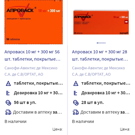
Апроваск 10 мг + 300 мг 56
Апроваск 10 мг + 300 мг 28
шт. таблетки, покрытые
шт. таблетки, покрытые
пленочной оболочкой
пленочной оболочкой
Санофи-Авентис де Мексико
Санофи-Авентис де Мексико
С.А. де С.В/ОРТАТ, АО
С.А. де С.В/ОРТАТ, АО
таблетки, покрытые пленочной оболочкой
таблетки, покрытые пленочной оболочкой
Дозировка 10 мг + 300 мг
Дозировка 10 мг + 300 мг
56 шт в уп.
28 шт в уп.
Доставим в аптеку
завтра
Доставим в аптеку
завтра
В наличии
В наличии
Цена:
Цена: