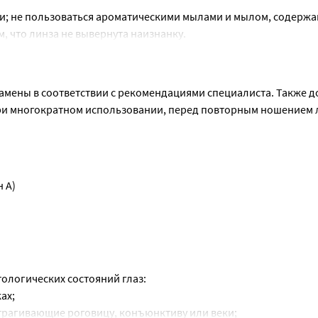
ки; не пользоваться ароматическими мылами и мылом, содержа
, что линза не вывернута наизнанку.
ин и повреждений, не надевать. Снимать линзу следует чистым
, и снять. Если линза снимается с трудом, использовать увлажн
мены в соответствии с рекомендациями специалиста. Также до
ри многократном использовании, перед повторным ношением 
 A)
ным буфером и полоксамином
ологических состояний глаз:
ах;
трагивающие роговицу, конъюнктиву или веки;