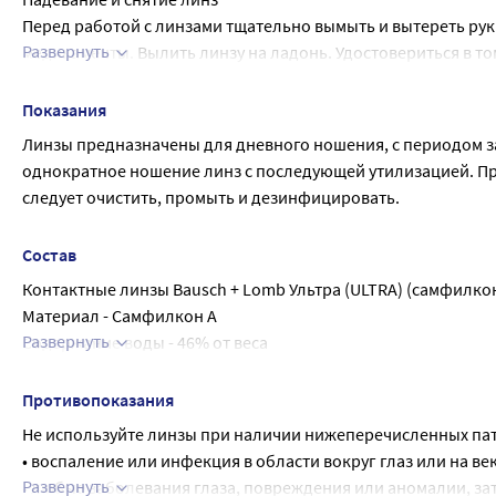
Перед работой с линзами тщательно вымыть и вытереть ру
Развернуть
медикаменты. Вылить линзу на ладонь. Удостовериться в том
Перед надеванием осмотреть линзы; при обнаружении царап
руками. Пальцем сдвинуть линзу вниз, в сторону белка глаза
Показания
капли.
Линзы предназначены для дневного ношения, с периодом за
однократное ношение линз с последующей утилизацией. П
следует очистить, промыть и дезинфицировать.
Состав
Контактные линзы Bausch + Lomb Ультра (ULTRA) (самфилкон
Материал - Самфилкон А
Развернуть
Содержание воды - 46% от веса
Упаковочный раствор - Физиологический раствор с борат
Стерилизованы паром
Противопоказания
Не используйте линзы при наличии нижеперечисленных пат
• воспаление или инфекция в области вокруг глаз или на век
Развернуть
• любые заболевания глаза, повреждения или аномалии, за