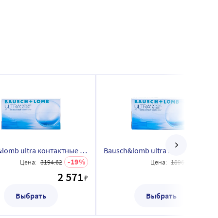
Bausch&lomb ultra контактные линзы плановой замены/-5,75/ 6 шт.
Bausch&lomb ultra контактные линзы плановой замены/-5,50/ 3 шт.
19
20
Цена:
3194.62
Цена:
1896.77
2 571
1 514
₽
Выбрать
Выбрать