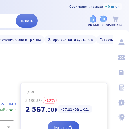
~ 5 дней
Срок хранения заказа
Искать
Акции
Уценка
Корзина
лечение орви и гриппа
Здоровье ног и суставов
Гигиена и уход
Цена:
19
3 190
.32
₽
H&LOMB
2 567
.00
за 1 ед.
₽
427
.83
ый срок
₽
Купить