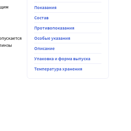
щим 
Показания
Состав
и и сухими 
яющие 
Противопоказания
пускается 
Особые указания
линзы 
Описание
Упаковка и форма выпуска
Температура хранения