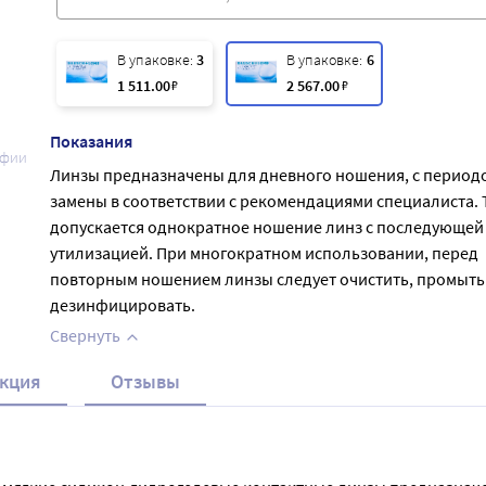
В упаковке:
3
В упаковке:
6
1 511
.00
₽
2 567
.00
₽
Показания
афии
Линзы предназначены для дневного ношения, с период
замены в соответствии с рекомендациями специалиста. 
допускается однократное ношение линз с последующей
утилизацией. При многократном использовании, перед
повторным ношением линзы следует очистить, промыть
дезинфицировать.
Свернуть
кция
Отзывы