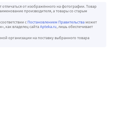
т отличаться от изображённого на фотографии. Товар
аименование производителя, а товары со старым
 соответствии с
Постановлением Правительства
может
», как владелец сайта
Apteka.ru
, лишь обеспечивает
чной организации на поставку выбранного товара