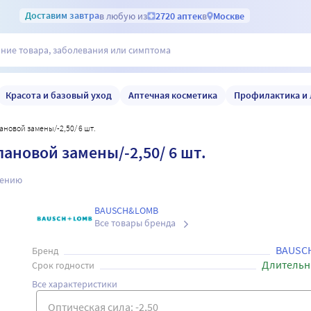
Доставим
завтра
в любую из
2720 аптек
в
Москве
Красота и базовый уход
Аптечная косметика
Профилактика и 
ановой замены/-2,50/ 6 шт.
ановой замены/-2,50/ 6 шт.
нению
BAUSCH&LOMB
Все товары бренда
BAUSC
Бренд
Длительн
Срок годности
Все характеристики