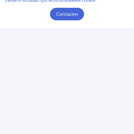
Узнайте больше про использование cookie.
Согласен
Корзина
Вход / Регистрация
ПРИЛОЖЕНИЯ
СЛЕДИТЕ ЗА НАМИ
ГОРЯЧАЯ ЛИНИЯ
О КОМПАНИИ