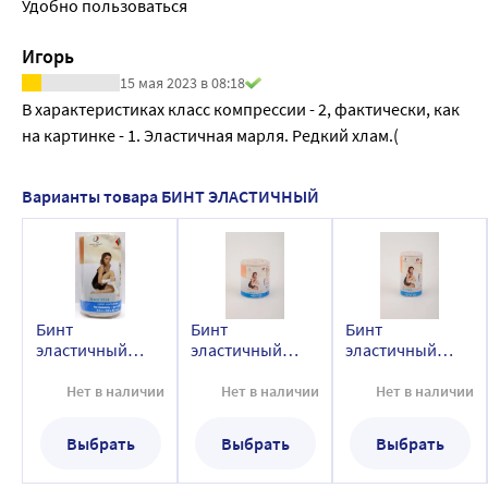
Удобно пользоваться
Игорь
15 мая 2023 в 08:18
В характеристиках класс компрессии - 2, фактически, как 
на картинке - 1. Эластичная марля. Редкий хлам.( 
Варианты товара БИНТ ЭЛАСТИЧНЫЙ
Бинт
Бинт
Бинт
эластичный
эластичный
эластичный
высокой
высокой
высокой
растяжимости 2
растяжимости 5
растяжимости 3
Нет в наличии
Нет в наличии
Нет в наличии
мх80 мм/тонус
мх80 мм/тонус/
мx100 мм/тонус
эласт
эласт
Выбрать
Выбрать
Выбрать