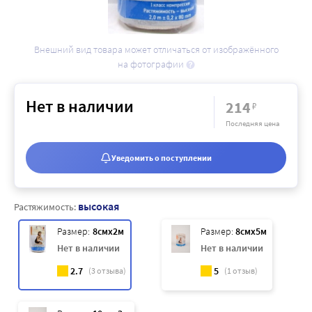
Внешний вид товара может отличаться от изображённого
на фотографии
Нет в наличии
214
₽
Последняя цена
Уведомить о поступлении
высокая
Растяжимость:
Размер:
8смx2м
Размер:
8смx5м
Нет в наличии
Нет в наличии
2.7
5
(
3
отзыва)
(
1
отзыв)