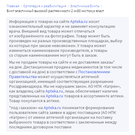
главная
ортопедия и реабилитация
эластичные бинты
бинт эластичный высокой растяжимости 2 мх80 мм/тонус эласт
Информация о товарах на сайте
Apteka.ru
носит
ознакомительный характер и не заменяет консультацию
врача. Внешний вид товара может отличаться
от изображённого на фотографии. Товар может быть
произведен на разных производственных площадках, выбор
из которых при заказе невозможен. У товара может
измениться наименование производителя, а товары
со старым наименованием могут быть в заказе.
Мы не продаем товары на сайте и не доставляем заказы*
на дом. Дистанционная продажа медикаментов (в том числе
с доставкой на дом) в соответствии с
Постановлением
Правительства
может осуществляться аптечной
организацией, имеющей соответствующее разрешение
Росздравнадзора. Мы не нарушаем закон. АО НПК «Катрен»,
как владелец сайта
Apteka.ru
, лишь обеспечивает наличие
представленных на
Apteka.ru
товаров в ассортименте аптеки.
Товар покупается в аптеке.
*под «заказом» на
Apteka.ru
понимается формирование
пользователем сайта заявки в адрес поставщика (АО НПК
«Катрен») от имени аптечной организации на поставку
выбранного товара в соответствии с заключенным между
последними договором поставки