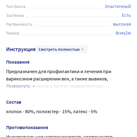
Эластичный
Тип бинта
Есть
Застежка
высокая
Растяжимость
8смx2м
Размер
Инструкция
Смотреть полностью
Показания
Предназначен для профилактики и лечения при 
варикозном расширении вен, а также вывихов, 
Развернуть
растяжений, отеков и других травматических 
осложнений.
Состав
хлопок - 80%, полиэстер - 15%, латекс - 5%
Противопоказания
Индивидуальная непереносимость компонентов 