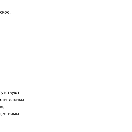
кое, 
тствуют. 
стительных 
, 
уществимы