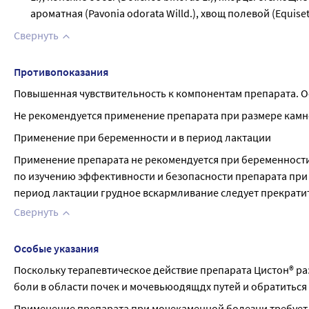
ароматная (Pavonia odorata Willd.), хвощ полевой (Equisetu
Свернуть
Противопоказания
Повышенная чувствительность к компонентам препарата. Ос
Не рекомендуется применение препарата при размере камне
Применение при беременности и в период лактации
Применение препарата не рекомендуется при беременности 
по изучению эффективности и безопасности препарата при 
период лактации грудное вскармливание следует прекрати
Свернуть
Особые указания
Поскольку терапевтическое действие препарата Цистон® раз
боли в области почек и мочевьюодящдх путей и обратиться 
Применение препарата при мочекаменной болезни требует 