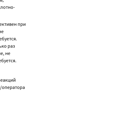
слотно-
ективен при 
е 
буется. 
ко раз 
, не 
буется.
еакций 
/оператора 