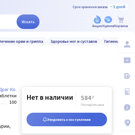
~ 5 дней
Срок хранения заказа
Искать
Акции
Уценка
Корзина
лечение орви и гриппа
Здоровье ног и суставов
Гигиена и уход
Драг Ко.
аблетки
Нет в наличии
584
₽
100
Последняя цена
Уведомить о поступлении
урии,