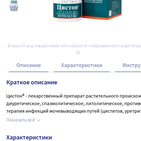
Ещё 1
Внешний вид товара может отличаться от изображённого на фотогр
Описание
Характеристики
Инстру
Краткое описание
Цистон® - лекарственный препарат растительного происхожд
диуретическое, спазмолитическое, литолитическое, против
терапия инфекций мочевыводящих путей (циститов, уретрито
нормализации клинической симптоматики и лабораторных 
Показать всё
Характеристики