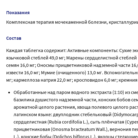
Показания
Комплексная терапия мочекаменной болезни, кристаллури
Состав
Каждая таблегка содержит: Активные компоненты: Сухие эк
язычковой стеблей 49,0 мг; Марены сердцелистной стеблей 
семян 16,0 мг; Оносмы прицветниковой надземной части 16,
извести 16,0 мг; Мумие (очищенного) 13,0 мг. Вспомогатель
мг; кармеллоза натрия 22,0 мг; кросповидон 6,0 мг; кремни
Обработанные над паром водного экстракта (1:10) из см
базилика душистого надземной части, конских бобов се
ароматной целого растения, хвоща полевого целого рас
латинском языке: двуплодник стебельковый (Didymocarpus p
сердцелистная (Rubia cordifolia L.), сыть плёнчатая (Cyp
прицветниковая (Onosma bracteatum Wall.), вернония пепе
L.), конские бобы (Dolichos biflorus L.), якорцы стелющиес