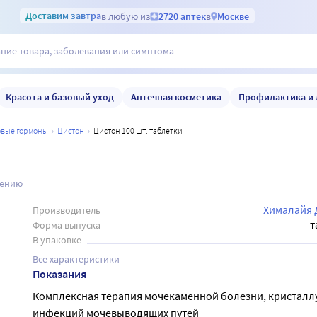
Доставим
завтра
в любую из
2720 аптек
в
Москве
Красота и базовый уход
Аптечная косметика
Профилактика и 
ловые гормоны
цистон
Цистон 100 шт. таблетки
нению
Хималайя 
Производитель
т
Форма выпуска
В упаковке
Все характеристики
Показания
Комплексная терапия мочекаменной болезни, кристалл
инфекций мочевыводящих путей