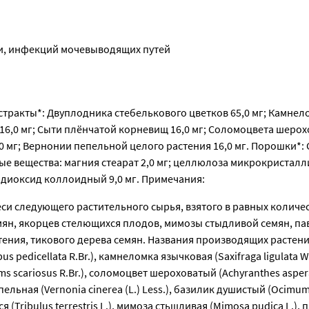
и, инфекций мочевыводящих путей
стракты*: Двуплодника стебелькового цветков 65,0 мг; Камнел
16,0 мг; Сыти плёнчатой корневищ 16,0 мг; Соломоцвета шерох
0 мг; Вернонии пепельной целого растения 16,0 мг. Порошки*:
ные вещества: магния стеарат 2,0 мг; целлюлоза микрокристалл
я диоксид коллоидный 9,0 мг. Примечания:
еси следующего растительного сырья, взятого в равных количес
мян, якорцев стелющихся плодов, мимозы стыдливой семян, п
тения, тикового дерева семян. Названия производящих растени
edicellata R.Br.), камнеломка язычковая (Saxifraga ligulata Wa
ems scariosus R.Br.), соломоцвет шероховатый (Achyranthes asper
льная (Vernonia cinerea (L.) Less.), базилик душистый (Ocimum
я (Tribulus terrestris L.), мимоза стьщливая (Mimosa pudica L.),