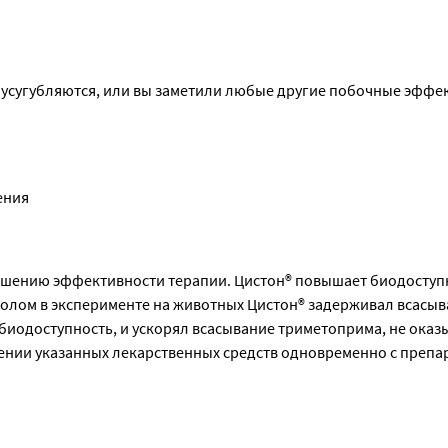
усугубляются, или вы заметили любые другие побочные эффек
ения
ышению эффективности терапии. Цистон® повышает биодоступн
олом в эксперименте на животных Цистон® задерживал всасыв
биодоступность, и ускорял всасывание триметоприма, не оказы
ении указанных лекарственных средств одновременно с препар