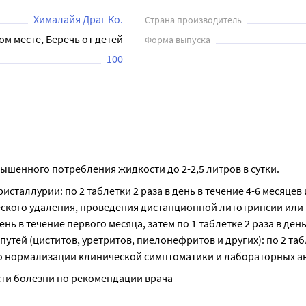
Хималайя Драг Ко.
Страна производитель
ом месте, Беречь от детей
Форма выпуска
100
шенного потребления жидкости до 2-2,5 литров в сутки.
таллурии: по 2 таблетки 2 раза в день в течение 4-6 месяцев 
ского удаления, проведения дистанционной литотрипсии или 
ь в течение первого месяца, затем по 1 таблетке 2 раза в день
ей (циститов, уретритов, пиелонефритов и других): по 2 табл
 до нормализации клинической симптоматики и лабораторных а
сти болезни по рекомендации врача