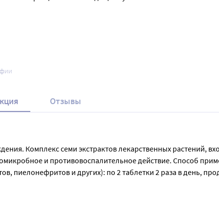
афии
кция
Отзывы
ения. Комплекс семи экстрактов лекарственных растений, вход
омикробное и противовоспалительное действие. Способ примене
в, пиелонефритов и других): по 2 таблетки 2 раза в день, про
анализов.