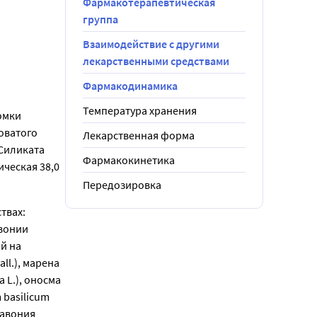
Фармакотерапевтическая
группа
Взаимодействие с другими
лекарственными средствами
Фармакодинамика
Температура хранения
омки
оватого
Лекарственная форма
 Силиката
Фармакокинетика
ическая 38,0
Передозировка
твах:
авонии
й на
ll.), марена
a L.), оносма
 basilicum
 павония