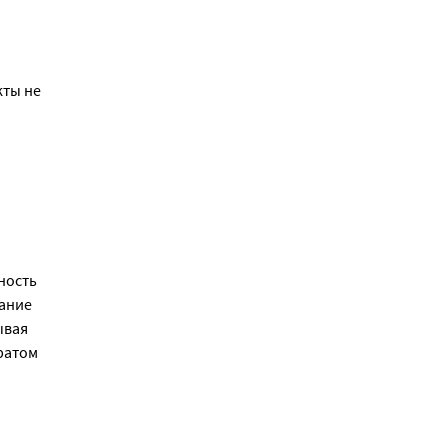
ты не 
ость 
ание 
вая 
атом 