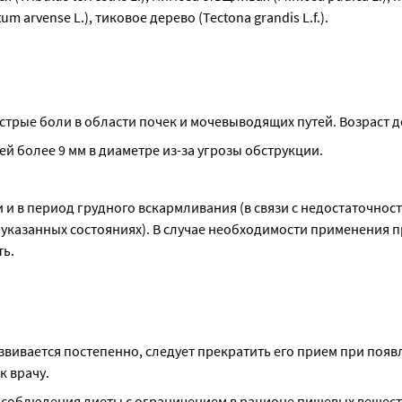
m arvense L.), тиковое дерево (Tectona grandis L.f.).
трые боли в области почек и мочевыводящих путей. Возраст до
й более 9 мм в диаметре из-за угрозы обструкции.
и в период грудного вскармливания (в связи с недостаточност
указанных состояниях). В случае необходимости применения пр
ть.
вивается постепенно, следует прекратить его прием при появ
к врачу.
соблюдения диеты с ограничением в рационе пищевых веществ