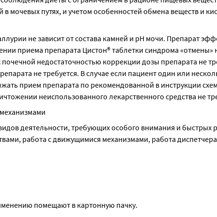
в мочевых путях, и учетом особенностей обмена веществ и ки
лурии не зависит от состава камней и рН мочи. Препарат эфф
ении приема препарата Цистон® таблетки синдрома «отмены» н
 почечной недостаточностью коррекции дозы препарата не тре
епарата не требуется. В случае если пациент один или несколь
лжать прием препарата по рекомендованной в инструкции схеме
ичтожении неиспользованного лекарственного средства не тре
 механизмами
видов деятельности, требующих особого внимания и быстрых р
вами, работа с движущимися механизмами, работа диспетчера
применению помещают в картонную пачку.