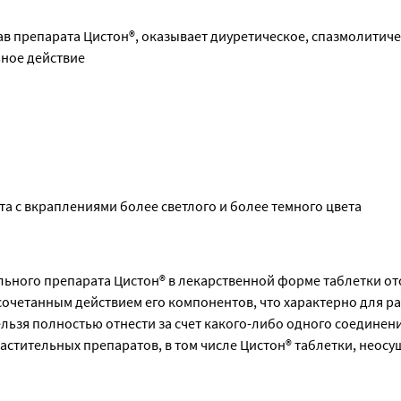
в препарата Цистон®, оказывает диуретическое, спазмолитичес
ное действие
а с вкраплениями более светлого и более темного цвета
ного препарата Цистон® в лекарственной форме таблетки отсу
очетанным действием его компонентов, что характерно для ра
льзя полностью отнести за счет какого-либо одного соединения
тительных препаратов, в том числе Цистон® таблетки, неос