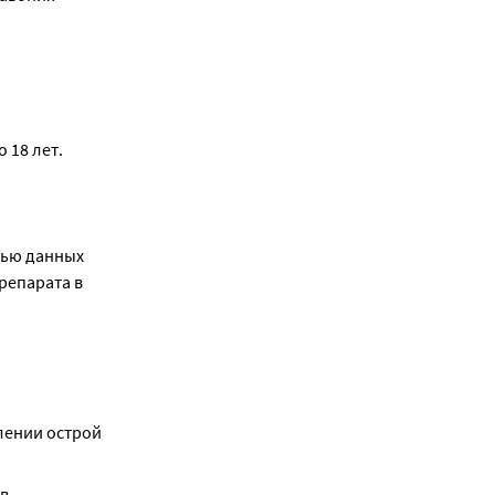
 18 лет.
ью данных 
епарата в 
лении острой 
, 