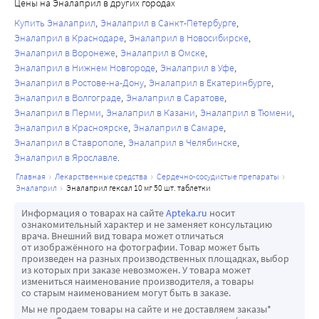
тромбоцитопения и анемия. У пациентов без нарушений 
Цены на Эналаприл в других городах
функции почек.
часто: повышенная утомляемость;
функции почек и каких-либо других осложняющих 
Купить Эналаприл
Эналаприл в Санкт-Петербурге
Не рекомендуется одновременное применение 
нечасто: гиперемия (покраснение кожных покровов), 
факторов, нейтропения возникает редко.
Эналаприл в Краснодаре
Эналаприл в Новосибирске
эналаприла и препаратов лития, поскольку 
недомогание, лихорадка, дисфония.
Эналаприл следует назначать с особой осторожностью 
Эналаприл в Воронеже
Эналаприл в Омске
увеличивается концентрация лития в плазме крови и, 
Влияние на результаты лабораторных и 
пациентам с болезнью соединительной ткани, при 
Эналаприл в Нижнем Новгороде
Эналаприл в Уфе
соответственно, наблюдается усиление его токсических 
Эналаприл в Ростове-на-Дону
Эналаприл в Екатеринбурге
инструментальных методов исследования
лечении иммунодепрессантами, аллопуринолом или 
Эналаприл в Волгограде
Эналаприл в Саратове
эффектов. При одновременном применении эналаприла 
часто: гиперкалиемия, повышение уровня креатинина в 
прокаинамидом, или при сочетании этих осложняющих 
Эналаприл в Перми
Эналаприл в Казани
Эналаприл в Тюмени
и препаратов лития необходимо контролировать 
плазме крови;
факторов, особенно при наличии предсуществующего 
Эналаприл в Красноярске
Эналаприл в Самаре
концентрацию лития в плазме крови. Одновременное 
нечасто: повышение уровня мочевины в плазме крови, 
нарушения функции почек. У некоторых из этих 
Эналаприл в Ставрополе
Эналаприл в Челябинске
применение с тиазидными диуретиками приводит к 
гипонатриемия;
пациентов возникли серьезные инфекционные 
Эналаприл в Ярославле
увеличению концентрации солей лития в плазме крови.
редко: увеличение активности "печеночных" 
заболевания, которые в нескольких случаях не 
главная
лекарственные средства
сердечно-сосудистые препараты
При одновременном применении эналаприла с 
трансаминаз, повышение уровня билирубина в плазме 
поддавались интенсивной антибиотикотерапии. При 
эналаприл
эналаприл гексал 10 мг 50 шт. таблетки
препаратами золота для парентерального введения 
крови.
применении эналаприла у таких пациентов 
Информация о товарах на сайте
Apteka.ru
носит
(натрия ауротиомалат) возможно возникновение 
рекомендуется периодически проводить измерение 
ознакомительный характер и не заменяет консультацию
симптомокомплекса, включающего гиперемию лица, 
врача. Внешний вид товара может отличаться
уровня лейкоцитов и уведомить пациентов о 
от изображённого на фотографии. Товар может быть
тошноту, рвоту, артериальную гипотензию.
необходимости сообщать о любых признаках инфекции.
произведен на разных производственных площадках, выбор
Ослабляет действие лекарственных средств, 
из которых при заказе невозможен. У товара может
Повышенная чувствительность/ангионевротический 
измениться наименование производителя, а товары
содержащих теофиллин.
отек
со старым наименованием могут быть в заказе.
Одновременный прием с инсулином и 
У пациентов, получавших лечение ингибиторами 
Мы не продаем товары на сайте и не доставляем заказы*