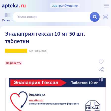
завтра
в
Москве
Каталог
Эналаприл гексал 10 мг 50 шт.
таблетки
(
247
отзывов)
По рецепту