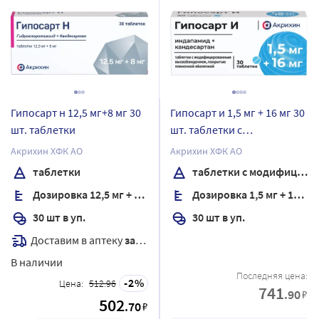
Гипосарт н 12,5 мг+8 мг 30
Гипосарт и 1,5 мг + 16 мг 30
шт. таблетки
шт. таблетки с
модифицированным
Акрихин ХФК АО
Акрихин ХФК АО
высвобождением,
таблетки
таблетки с модифицированным высвобождением, покрытые пленочной оболочкой
покрытые пленочной
Дозировка 12,5 мг + 8 мг
Дозировка 1,5 мг + 16 мг
оболочкой
30 шт в уп.
30 шт в уп.
Доставим в аптеку
завтра
В наличии
Последняя цена:
2
Цена:
512.96
741
.90
₽
502
.70
₽