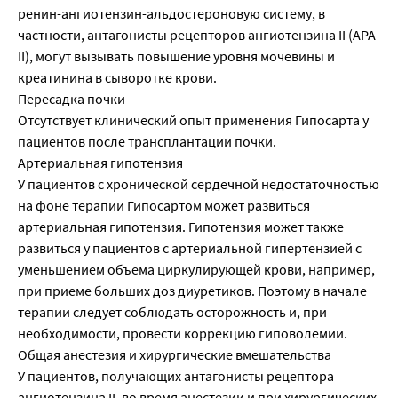
ренин-ангиотензин-альдостероновую систему, в
частности, антагонисты рецепторов ангиотензина II (АРА
II), могут вызывать повышение уровня мочевины и
креатинина в сыворотке крови.
Пересадка почки
Отсутствует клинический опыт применения Гипосарта у
пациентов после трансплантации почки.
Артериальная гипотензия
У пациентов с хронической сердечной недостаточностью
на фоне терапии Гипосартом может развиться
артериальная гипотензия. Гипотензия может также
развиться у пациентов с артериальной гипертензией с
уменьшением объема циркулирующей крови, например,
при приеме больших доз диуретиков. Поэтому в начале
терапии следует соблюдать осторожность и, при
необходимости, провести коррекцию гиповолемии.
Общая анестезия и хирургические вмешательства
У пациентов, получающих антагонисты рецептора
ангиотензина II, во время анестезии и при хирургических