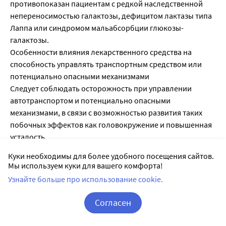
противопоказан пациентам с редкой наследственной
непереносимостью галактозы, дефицитом лактазы типа
Лаппа или синдромом мальабсорбции глюкозы-
галактозы.
Особенности влияния лекарственного средства на
способность управлять транспортным средством или
потенциально опасными механизмами
Следует соблюдать осторожность при управлении
автотранспортом и потенциально опасными
механизмами, в связи с возможностью развития таких
побочных эффектов как головокружение и повышенная
усталость.
Передозировка
Куки необходимы для более удобного посещения сайтов.
Симптомы: выраженная артериальная гипотензия,
Мы используем куки для вашего комфорта!
головокружение. В единичных случаях передозировки
Узнайте больше про использование cookie.
препарата (до 672 мг кандесартана цилексетила),
выздоровление пациентов протекало без осложнений.
Согласен
Лечение: симптоматическое. Необходимо положить
Корзина
Вход / Регистрация
пациента на спину и принять возвышенное положение