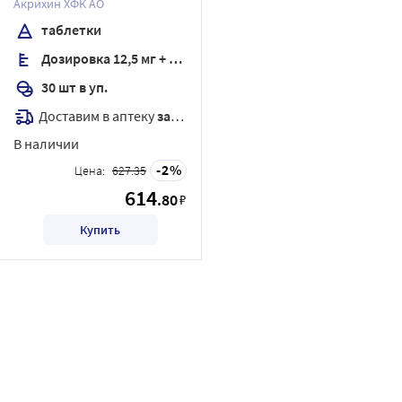
Акрихин ХФК АО
таблетки
Дозировка 12,5 мг + 16 мг
30 шт в уп.
Доставим в аптеку
завтра
В наличии
2
Цена:
627.35
614
.80
₽
Купить