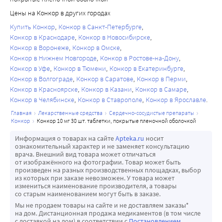
Цены на Конкор в других городах
Купить Конкор
Конкор в Санкт-Петербурге
Конкор в Краснодаре
Конкор в Новосибирске
Конкор в Воронеже
Конкор в Омске
Конкор в Нижнем Новгороде
Конкор в Ростове-на-Дону
Конкор в Уфе
Конкор в Тюмени
Конкор в Екатеринбурге
Конкор в Волгограде
Конкор в Саратове
Конкор в Перми
Конкор в Красноярске
Конкор в Казани
Конкор в Самаре
Конкор в Челябинске
Конкор в Ставрополе
Конкор в Ярославле
главная
лекарственные средства
сердечно-сосудистые препараты
конкор
конкор 10 мг 30 шт. таблетки, покрытые пленочной оболочкой
Информация о товарах на сайте
Apteka.ru
носит
ознакомительный характер и не заменяет консультацию
врача. Внешний вид товара может отличаться
от изображённого на фотографии. Товар может быть
произведен на разных производственных площадках, выбор
из которых при заказе невозможен. У товара может
измениться наименование производителя, а товары
со старым наименованием могут быть в заказе.
Мы не продаем товары на сайте и не доставляем заказы*
на дом. Дистанционная продажа медикаментов (в том числе
с доставкой на дом) в соответствии с
Постановлением