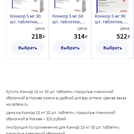
адренорецепторов, приводя к повышению АД. 
Подобные взаимодействия более вероятны при 
Конкор 5 мг 30
Конкор 5 мг 50
Конкор 5 мг 90
применении неселективных бета-адреноблокаторов.
шт. таблетки,
шт. таблетки,
шт. таблетки,
Антигипертензивные средства, также как и другие 
покрытые
покрытые
покрытые
Цена:
Цена:
Цена:
средства с возможным антигипертензивным эффектом 
пленочной
пленочной
пленочной
218
314
522
₽
₽
₽
(например, трициклические антидепрессанты, 
оболочкой
оболочкой
оболочкой
барбитураты, фенотиазины) могут усиливать 
Выбрать
Выбрать
Выбрать
гипотензивный эффект бисопролола.
Мефлохин при одновременном применении с 
бисопрололом может увеличивать риск развития 
брадикардии.
Ингибиторы МАО (за исключением ингибиторов МАО В) 
могут усиливать гипотензивный эффект бета-
Купить Конкор 10 мг 30 шт. таблетки, покрытые пленочной
адреноблокаторов. Одновременное применение также 
оболочкой в Москве можно в удобной для вас аптеке, сделав заказ
может привести к развитию гипертонического криза.
на Apteka.ru.
Цена на Конкор 10 мг 30 шт. таблетки, покрытые пленочной
оболочкой в Москве – 310 рублей.
Инструкция по применению для Конкор 10 мг 30 шт. таблетки,
покрытые пленочной оболочкой