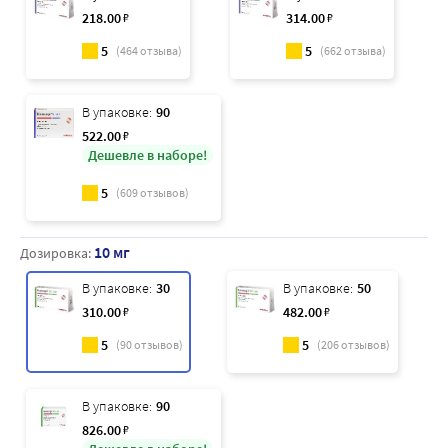
218
.00
₽
314
.00
₽
5
5
(
464
отзыва)
(
662
отзыва)
В упаковке:
90
522
.00
₽
Дешевле в наборе!
5
(
609
отзывов)
10 мг
Дозировка:
В упаковке:
30
В упаковке:
50
310
.00
₽
482
.00
₽
5
5
(
90
отзывов)
(
206
отзывов)
В упаковке:
90
826
.00
₽